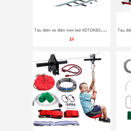
Tất cả các thiết bị trò chơi công viên từ Đồ Chơi Ki
Nguyên liệu chất lượng cao
: Sử dụng thép khôn
Công nghệ hiện đại
: Các trò chơi được trang bị 
Đạt chuẩn quốc tế
: Các thiết bị trò chơi đều tu
T
àu điện xe điện mini led XDTDKB30 Dochoikinhbac Trò chơi giải trí thú vị
3. Thiết Kế Độc Đáo, Sáng Tạo Thu Hú
1₫
Các trò chơi công viên của Đồ Chơi Kinh Bắc được th
Mẫu mã đa dạng, sáng tạo
: Từ phong cách cổ điể
Lấy cảm hứng từ các chủ đề hấp dẫn
: Thiết kế
Tùy chỉnh linh hoạt theo yêu cầu
: Đồ Chơi Kinh
4. Dịch Vụ Tư Vấn Đầu Tư và Thi Công
Đồ Chơi Kinh Bắc không chỉ cung cấp sản phẩm mà cò
Khảo sát và tư vấn thiết kế
: Đội ngũ chuyên gia 
Thi công và lắp đặt hoàn thiện
: Đảm bảo thiết b
Bảo trì, bảo dưỡng định kỳ
: Chúng tôi cung cấp 
5. Lợi Ích Khi Lựa Chọn Đồ Chơi Kinh 
Tiết kiệm chi phí
: Với dịch vụ trọn gói, các thiết