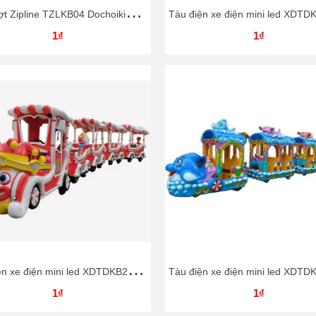
chơi hấp dẫn, thiết kế độc đáo sẽ là điểm nhấn để công viên của bạn nổ
B
ộ Trượt Zipline TZLKB04 Dochoikinhbac – Vượt Qua Cảm Giác Phấn Khích Từ Trên Cao, Sẵn Sàng Chinh Phục Mọi Đỉnh Cao
iết bị được bảo trì thường xuyên và kiểm định chặt chẽ, đảm bảo an to
1₫
1₫
g viên giải trí hấp dẫn, độc đáo và an toàn bậc nhất. Chúng tôi cam kế
 tuổi.
ới chúng tôi qua:
69
.com - dochoikinhbac.vn
T
àu điện xe điện mini led XDTDKB27 Dochoikinhbac Trò chơi giải trí thú vị
1₫
1₫