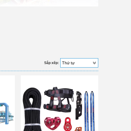
Thứ tự
Sắp xếp:
p khẩu, và thi công trọn gói các trò chơi công viên
em đến những trải nghiệm vui chơi an toàn, chất
ho thanh thiếu niên và người lớn.
ình.
trong mùa hè.