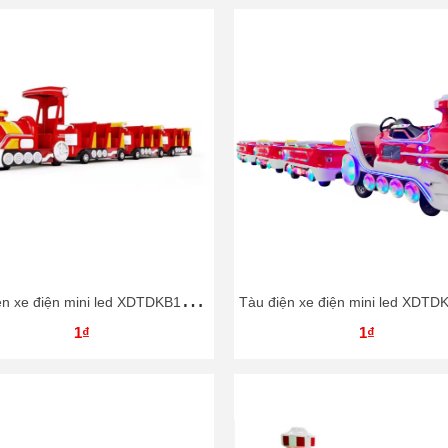
T
àu điện xe điện mini led XDTDKB18 Dochoikinhbac Trò chơi giải trí thú vị
1₫
1₫