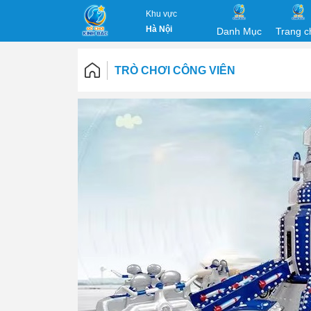
Khu vực
Hà Nội
Danh Mục
Trang c
TRÒ CHƠI CÔNG VIÊN