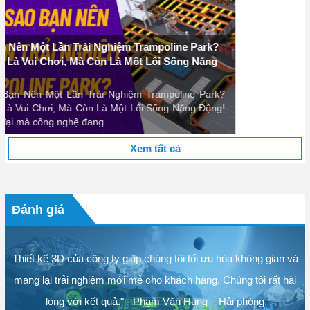
Chính sách này có thể thay đổi theo từng thời điểm và sẽ được cập
nhật trên các kênh thông tin của Kinh Bắc.
Để biết thêm thông tin, khách hàng có thể liên hệ với chúng tôi qua:
- Hotline:0972138988 - 0886907679 - 1900633469
- Email:
dochoikinhbac@gmail.com
- Hoặc qua trang liên hệ trên website
dochoikinhbac.com -
dochoikinhbac.vn
k?
g!
Xem tất cả
Đánh giá
Thiết kế 3D của công ty giúp chúng tôi tối ưu hóa không gian và
mang lại trải nghiệm mới mẻ cho khách hàng. Chúng tôi rất hài
lòng với kết quả." - Phạm Văn Hùng – Hải phòng