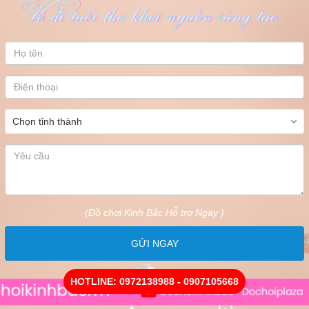
(Đồ chơi Kinh Bắc Hỗ trợ Ngay )
GỬI NGAY
HOTLINE: 0972138988 - 0907105668