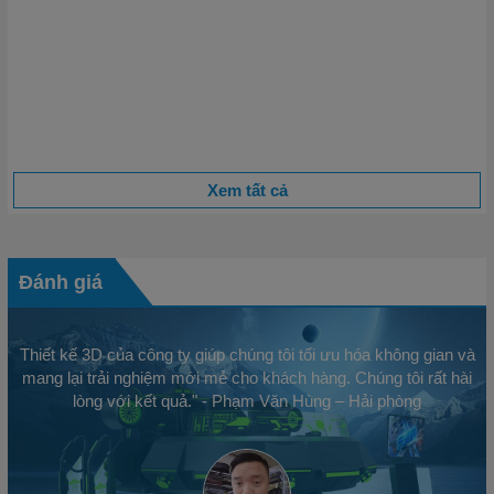
Những Chi Tiết Nhỏ Trong Vận Hành Quyết Định 80%
Thành Công
Khi nhắc đến thành công trong kinh doanh, người ta thường
nghĩ đến chiến lược lớn, tầm nhìn xa hoặc sản phẩm độc đáo.
Tuy nhiên, một thực tế mà...
Xem tất cả
Đánh giá
Thiết kế 3D của công ty giúp chúng tôi tối ưu hóa không gian và
mang lại trải nghiệm mới mẻ cho khách hàng. Chúng tôi rất hài
lòng với kết quả." - Phạm Văn Hùng – Hải phòng