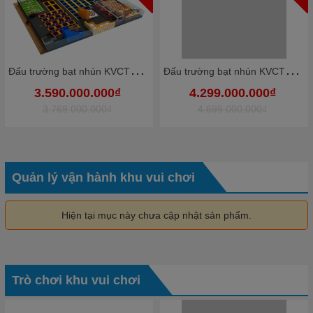
Đ
ấu trường bạt nhún KVCTP9012- Trampoline park rộng lớn chuẩn quốc tế - Công viên bạt nhún vôi nhộn
Đ
ấu trường bạt nhún KVCTP9010- Trampoline park rộng lớn chuẩn quốc tế - Công viên bạt nhún vôi nhộn
3.590.000.000₫
4.299.000.000₫
3.769.000.000₫
4.699.000.000₫
Quản lý vận hành khu vui chơi
Hiện tại mục này chưa cập nhật sản phẩm.
Trò chơi khu vui chơi