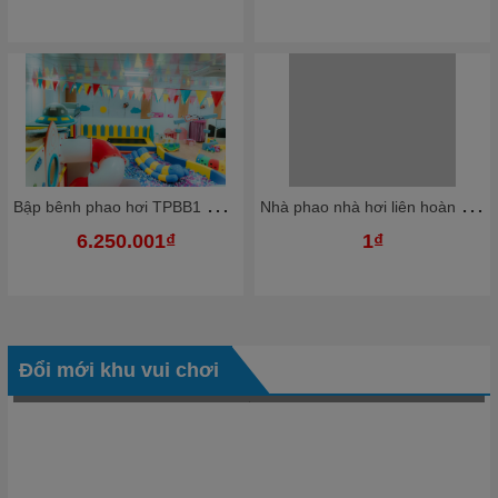
B
ập bênh phao hơi TPBB1 Dochoikinhbac Giải trí hấp dẫn khu vui chơi
N
hà phao nhà hơi liên hoàn NPNHKB02 Dochoikinhbac - Khu trò chơi phao hơi vui nhộn
6.250.001₫
1₫
Đổi mới khu vui chơi