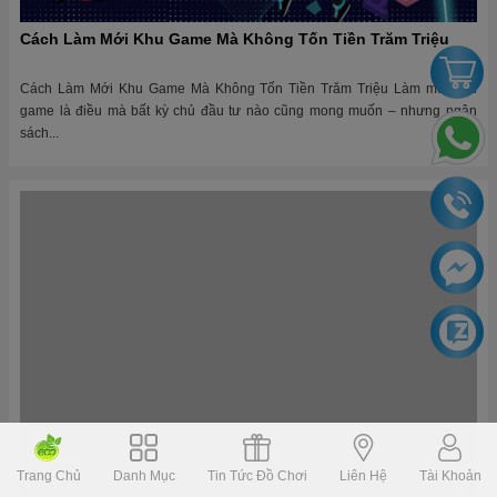
Cách Làm Mới Khu Game Mà Không Tốn Tiền Trăm Triệu
Cách Làm Mới Khu Game Mà Không Tốn Tiền Trăm Triệu Làm mới khu
game là điều mà bất kỳ chủ đầu tư nào cũng mong muốn – nhưng ngân
sách...
Lập Kế Hoạch Bảo Dưỡng Định Kỳ: Bí Mật Để Khu Vui Chơi
Trang Chủ
Danh Mục
Tin Tức Đồ Chơi
Liên Hệ
Tài Khoản
Bền Vững