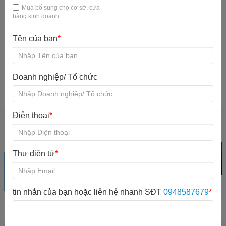
Mua bổ sung cho cơ sở, cửa
hàng kinh doanh
Máy quản lý khu
Quầy thu ngân
Bàn ghế KVC
Đào tạo nhân sự
vui chơi
KVC
Tên của bạn
*
Doanh nghiệp/ Tổ chức
Nội quy quy định
Mổ rộng khu vui
chơi
Điện thoại
*
Khu vui chơi
Trampoline park
Iti Game Giải trí
trong nhà
Xem sản phẩm
Xem sản phẩm
Xem sản phẩm
Thư điện tử
*
tin nhắn của bạn hoặc liên hệ nhanh SĐT
0948587679
*
Hot New Product
Chương trình đã hết hạn