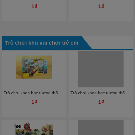
1₫
1₫
Trò chơi khu vui chơi trẻ em
T
rò chơi khoa học tường thổi bóng nhựa Ziczac TTBKB06 Dochoikinhbac Trò chơi hấp dẫn trong nhà bóng
T
rò chơi khoa học tường thổi bóng nhựa Ziczac TTBKB04 Dochoikinhbac Trò chơi hấp dẫn trong nhà bóng
1₫
1₫