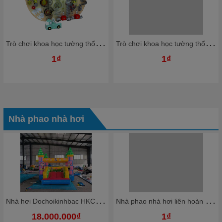
T
rò chơi khoa học tường thổi bóng nhựa Ziczac TTBKB05 Dochoikinhbac Trò chơi hấp dẫn trong nhà bóng
T
rò chơi khoa học tường thổi bóng nhựa Ziczac TTBKB03 Dochoikinhbac Trò chơi hấp dẫn trong nhà bóng
1₫
1₫
Nhà phao nhà hơi
N
hà hơi Dochoikinhbac HKCNH4
N
hà phao nhà hơi liên hoàn NPNHKB03 Dochoikinhbac - Khu trò chơi phao hơi vui nhộn
18.000.000₫
1₫