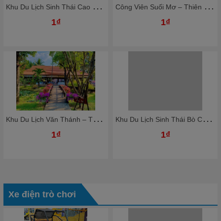
K
hu Du Lịch Sinh Thái Cao Minh - Thiên Đường Nghỉ Dưỡng Giữa Lòng Đồng Nai
C
ông Viên Suối Mơ – Thiên Đường Giải Trí Xanh Giữa Thiên Nhiên
1₫
1₫
K
hu Du Lịch Văn Thánh – Thiên Đường Nghỉ Dưỡng Giữa Lòng Sài Gòn
K
hu Du Lịch Sinh Thái Bò Cạp Vàng – Thiên Đường Giải Trí Xanh Gần Sài Gòn
1₫
1₫
Xe điện trò chơi