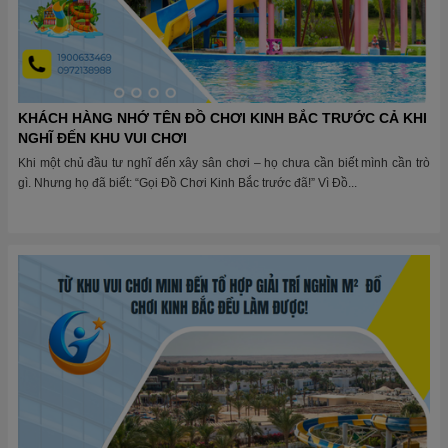
KHÁCH HÀNG NHỚ TÊN ĐỒ CHƠI KINH BẮC TRƯỚC CẢ KHI
NGHĨ ĐẾN KHU VUI CHƠI
Khi một chủ đầu tư nghĩ đến xây sân chơi – họ chưa cần biết mình cần trò
gì. Nhưng họ đã biết: “Gọi Đồ Chơi Kinh Bắc trước đã!” Vì Đồ...