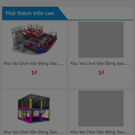
Thử thách trên cao
K
hu Vui Chơi Vận Động Sasuke Vượt Chướng Ngại Vật KBSSK25
K
hu Vui Chơi Vận Động Sasuke Vượt Chướng Ngại Vật KBSSK21
1₫
1₫
K
hu Vui Chơi Vận Động Sasuke Vượt Chướng Ngại Vật KBSSK23
K
hu Vui Chơi Vận Động Sasuke Vượt Chướng Ngại Vật KBSSK19