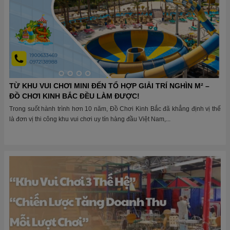
TỪ KHU VUI CHƠI MINI ĐẾN TỔ HỢP GIẢI TRÍ NGHÌN M² –
ĐỒ CHƠI KINH BẮC ĐỀU LÀM ĐƯỢC!
Trong suốt hành trình hơn 10 năm, Đồ Chơi Kinh Bắc đã khẳng định vị thế
là đơn vị thi công khu vui chơi uy tín hàng đầu Việt Nam,...