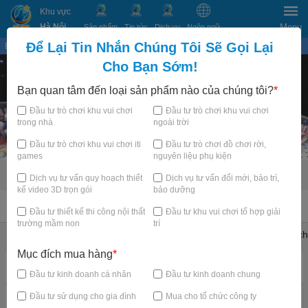
Khu vực
Hà Nội
Menu
Sản phẩm
Tin tức
Dịch vụ
Ngôn ngữ
Để Lại Tin Nhắn Chúng Tôi Sẽ Gọi Lại
Bạn đang xem tại
×
Cho Bạn Sớm!
Bạn quan tâm đến loại sản phẩm nào của chúng tôi?
*
Đầu tư trò chơi khu vui chơi
Đầu tư trò chơi khu vui chơi
trong nhà
ngoài trời
Đầu tư trò chơi khu vui chơi iti
Đầu tư trò chơi đồ chơi rời,
games
nguyên liệu phụ kiện
Dịch vụ tư vấn quy hoạch thiết
Dịch vụ tư vấn đổi mới, bảo trì,
kế video 3D trọn gói
bảo dưỡng
TRANG CHỦ
Đầu tư thiết kế thi công nội thất
Đầu tư khu vui chơi tổ hợp giải
trường mầm non
trí
Khu vui chơi trẻ em trong nhà
Trampoline Park Arena
Thử thách
Mục đích mua hàng
*
Danh mục nổi bật
Đầu tư kinh doanh cá nhân
Đầu tư kinh doanh chung
Đầu tư sử dụng cho gia đình
Mua cho tổ chức công ty