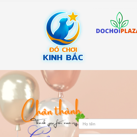
Liên hệ Hỗ trợ
Để được tư vấn chi tiết hơn về sản phẩm và dịch vụ, xi
- Hotline:
0972138988 - 0907105668 - 1900633469
- Email:
dochoikinhbac@gmail.com
- Hoặc qua trang liên hệ trên website
dochoikinhbac