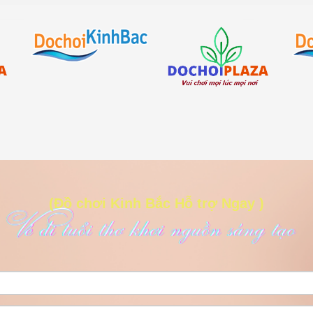
n vui lòng liên hệ với chúng tôi:
.com - dochoikinhbac.vn
(Đồ chơi Kinh Bắc Hỗ trợ Ngay )