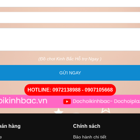
(Đồ chơi Kinh Bắc Hỗ trợ Ngay )
GỬI NGAY
HOTLINE: 0972138988 - 0907105668
bán hàng
Chính sách
e
Bảo hành chi tiết