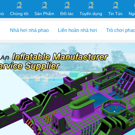
hủ
Chúng tôi
Sản Phẩm
Đối tác
Tuyển dụng
Tin Tức
Ng
Nhà hơi nhà phao
Liên hoàn nhà hơi
Trò chơi pha