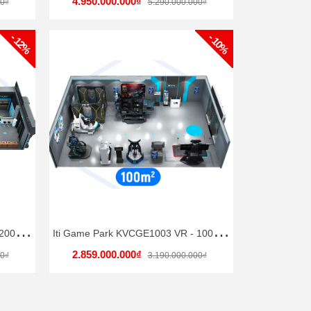
4.950.000.000₫
00₫
5.290.000.000₫
- 12%
- 10%
I
ti Game Park KVCGE1004 VR - 200 m2 Công viên game giải trí VR thực tế ảo - Game thùng siêu thị giải trí VR
I
ti Game Park KVCGE1003 VR - 100 m2 Công viên game giải trí VR thực tế ảo - Game thùng siêu thị giải trí VR
2.859.000.000₫
00₫
3.190.000.000₫