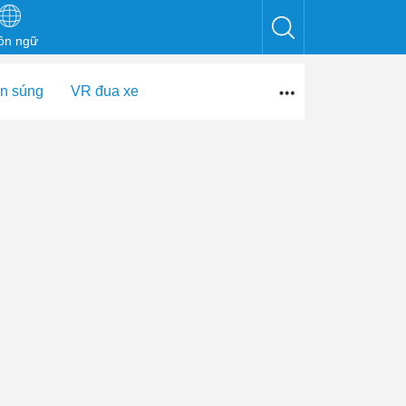
ôn ngữ
ắn súng
VR đua xe