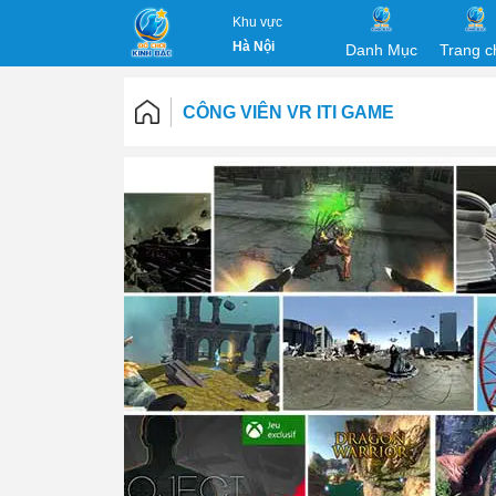
Khu vực
Hà Nội
Danh Mục
Trang c
CÔNG VIÊN VR ITI GAME