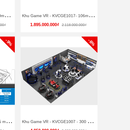
C
ông viên VR KVCGE1019- 1000m2 Khu VR game giải trí thực tế ảo - Game thùng siêu thị giải trí VR hấp dẫn
K
hu Game VR - KVCGE1017- 106m2 Công viên game giải trí VR thực tế ảo - Game thùng siêu thị giải trí VR
1.895.000.000₫
000₫
2.118.000.000₫
- 9%
- 6%
K
hu Game VR - KVCGE1008 - 35 m2 Công viên game giải trí VR thực tế ảo - Game thùng siêu thị giải trí VR
K
hu Game VR - KVCGE1007 - 300 m2 Công viên game giải trí VR thực tế ảo - Game thùng siêu thị giải trí VR