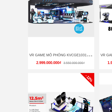
Công viên thực tế áo mô phỏng giải trí không ch
khả năng phát triển trí tuệ, VR GAME chắc chắn sẽ là 
trải nghiệm những cuộc phiêu lưu bất tận trong thế giới 
Liên hệ
- Để biết thêm thông tin, khách hàng có thể liên hệ v
- **Hotline:
0972138988 - 0907105668 - 19006334
- **Email:
dochoikinhbac@gmail.com
- Hoặc qua trang liên hệ trên website
dochoikinhbac
V
R GAME MÔ PHỎNG KVCGE1031- 85m2 công viên vui chơi mô phỏng thực tế ảo hấp dẫn
2.999.000.000₫
1.
3.550.000.000₫
- 12%