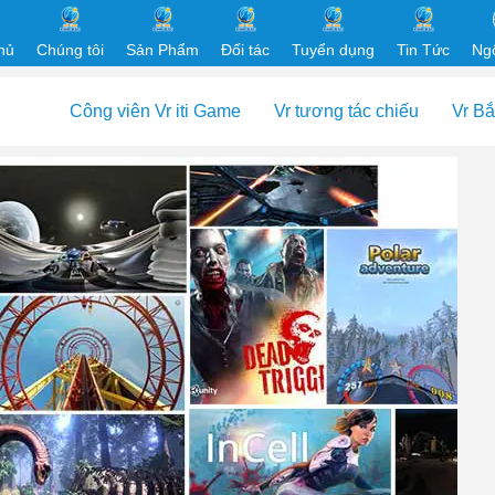
hủ
Chúng tôi
Sản Phẩm
Đối tác
Tuyển dụng
Tin Tức
Ng
Công viên Vr iti Game
Vr tương tác chiếu
Vr B