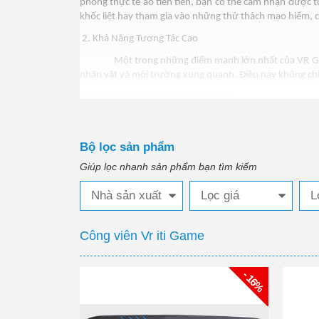
phỏng thực tế ảo tiên tiến, bạn có thể cảm nhận được 
khốc liệt hay tham gia vào những thử thách mạo hiểm, c
2. Khả Năng Tương Tác Cao
Một trong những điểm mạnh lớn nhất của VR GAM
nhân vật và môi trường xung quanh. Điều này không chỉ 
3. Thúc Đẩy Sự Sáng Tạo và Tư Duy
VR GAME MÔ PHỎNG không chỉ là một trò chơi gi
chiến lược, giải quyết vấn đề và sáng tạo trong từng tìn
Bộ lọc sản phẩm
4. Là Nơi Giao Lưu Xã Hội
Giúp lọc nhanh sản phẩm bạn tìm kiếm
VR GAME cũng là một nền tảng tuyệt vời để kết
cạnh tranh trong các trò chơi đa người. Đây chính là cơ
Nhà sản xuất
Lọc giá
L
5. Phù Hợp Với Mọi Lứa Tuổi
Công viên Vr iti Game
Một trong những yếu tố hấp dẫn của VR GAME là t
đối tượng, từ trẻ em đến người lớn. Điều này khiến phòn
6. An Toàn và Bảo Mật
- 16%
Trong bối cảnh dịch bệnh và sự gia tăng mối q
phải lo lắng về những rủi ro bên ngoài. Các thiết bị và