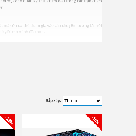
những cảnh quan kỳ thú, chiến đấu trong các trận chiến
y.
t mà còn có thể tham gia vào câu chuyện, tương tác với
hế giới mà mình đã chọn.
g thực tế ảo thường yêu cầu người chơi sử dụng tư duy
t triển các kỹ năng mềm cần thiết cho cuộc sống.
cùng nhau trải nghiệm, hợp tác trong các nhiệm vụ hoặc
nh động, giáo dục đến thể thao, đáp ứng sở thích của mọi
Thứ tự
Sắp xếp:
 cả những buổi tiệc sinh nhật thú vị.
- 18%
- 10%
ui chơi an toàn, giúp người chơi giải trí mà không cần
ơi.