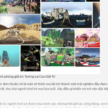
 phỏng giải trí: Tương Lai Của Giải Trí
òn đơn thuần chỉ là một sở thích mà đã trở thành một trải nghiệm đầy đam m
nhất, thu hút người chơi từ mọi lứa tuổi. Vậy điều gì khiến nó trở nên đặc 
i trí, người chơi sẽ được hòa mình vào những thế giới ảo sống động, nơi 