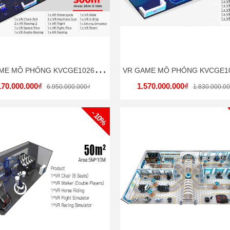
V
R GAME MÔ PHỎNG KVCGE1026- 300m2 công viên vui chơi mô phỏng thực tế ảo hấp dẫn
170.000.000₫
1.570.000.000₫
6.950.000.000₫
1.830.000.0
- 10%