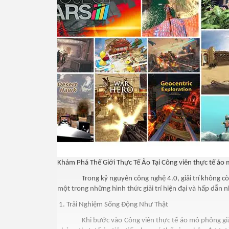
Khám Phá Thế Giới Thực Tế Ảo Tại Công viên thực tế áo mô
Trong kỷ nguyên công nghệ 4.0, giải trí không c
một trong những hình thức giải trí hiện đại và hấp dẫn 
1. Trải Nghiệm Sống Động Như Thật
Khi bước vào Công viên thực tế áo mô phỏng giả