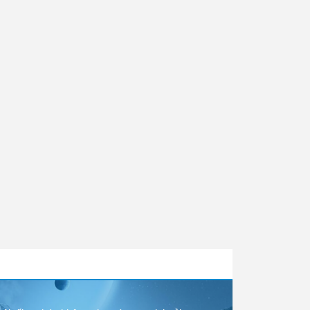
 Khởi Nghiệp An
Chạm trúng tâm lý tiêu dùng – Khu vui c
chứ không chỉ trò chơi!
ởi Nghiệp An Toàn
Chạm trúng tâm lý tiêu dùng – Khu vui ch
iải trí cho trẻ em
không chỉ trò chơi! Trong thời đại hiện nay, n
vui chơi không...