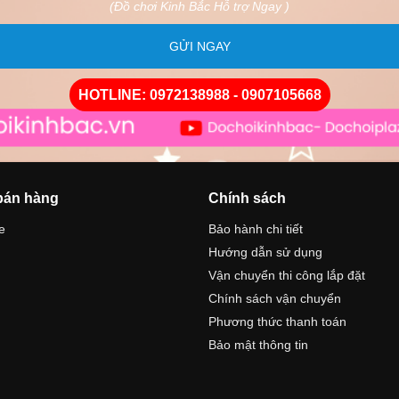
(Đồ chơi Kinh Bắc Hỗ trợ Ngay )
GỬI NGAY
HOTLINE: 0972138988 - 0907105668
bán hàng
Chính sách
e
Bảo hành chi tiết
Hướng dẫn sử dụng
n
Vận chuyển thi công lắp đặt
Chính sách vận chuyển
Phương thức thanh toán
Bảo mật thông tin