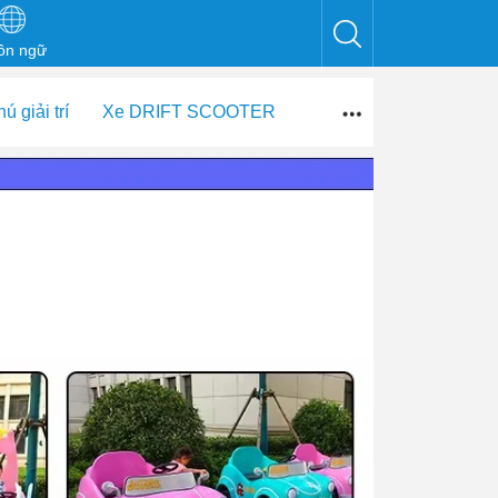
ôn ngữ
ú giải trí
Xe DRIFT SCOOTER