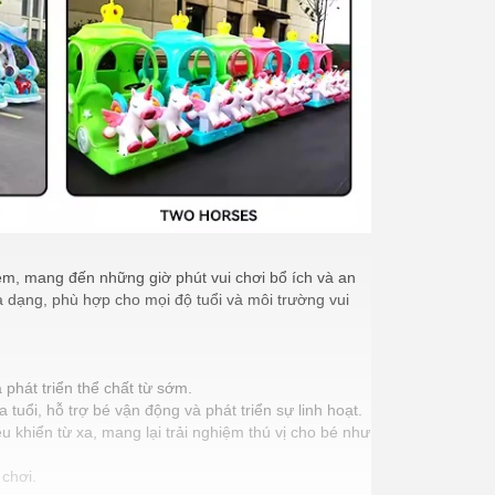
 em, mang đến những giờ phút vui chơi bổ ích và an
 dạng, phù hợp cho mọi độ tuổi và môi trường vui
 phát triển thể chất từ sớm.
tuổi, hỗ trợ bé vận động và phát triển sự linh hoạt.
ều khiển từ xa, mang lại trải nghiệm thú vị cho bé như
 chơi.