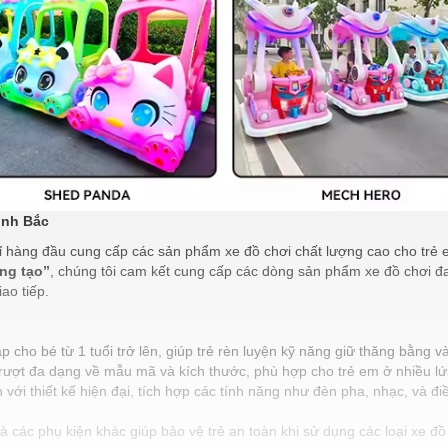
inh Bắc
 chỉ hàng đầu cung cấp các sản phẩm xe đồ chơi chất lượng cao cho trẻ
áng tạo”
, chúng tôi cam kết cung cấp các dòng sản phẩm xe đồ chơi đa
iao tiếp.
p cho bé từ 1 tuổi trở lên, giúp trẻ rèn luyện kỹ năng giữ thăng bằng và
rượt đa dạng về mẫu mã và kích thước, phù hợp cho trẻ em ở nhiều lứa 
 với thiết kế hiện đại, tích hợp các tính năng như đèn pha, nhạc, và đi
 các phụ kiện khác giúp bảo vệ trẻ an toàn khi sử dụng các loại xe đồ