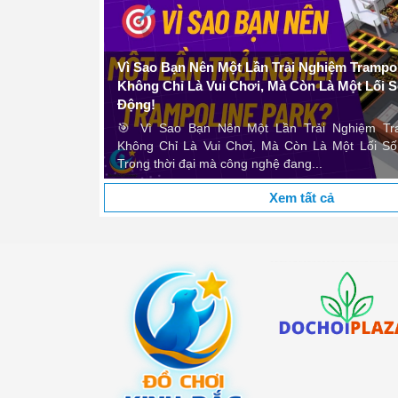
- Để biết thêm thông tin, khách hàng có thể liên hệ
cạnh của dự án của chúng tôi." - Lê Thị Mai Linh – Kiên Gi
- **Hotline:
0972138988 - 0907105668 - 190063
- **Email:
dochoikinhbac@gmail.com
ine Park?
- Hoặc qua trang liên hệ trên website
dochoikinhb
ống Năng
Lê Thị Mai Linh
poline Park?
ng Năng Động!
Xem tất cả