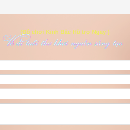
(Đồ chơi Kinh Bắc Hỗ trợ Ngay )