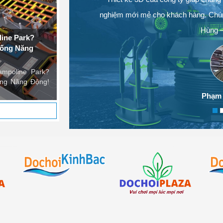
 với chúng tôi qua:
ang
nghiệm mới mẻ cho khách hàng. Chúng 
3469
Hùng –
ac.com - dochoikinhbac.vn
Phạm