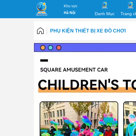
Khu vực
Hà Nội
Danh Mục
Trang c
PHỤ KIỆN THIẾT BỊ XE ĐỒ CHƠI