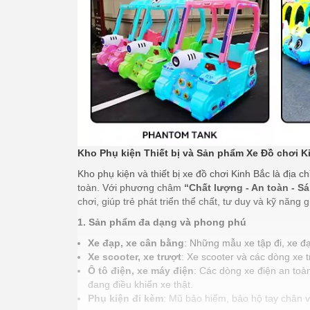
Kho Phụ kiện Thiết bị và Sản phẩm Xe Đồ chơi K
Kho phụ kiện và thiết bị xe đồ chơi Kinh Bắc là địa
toàn. Với phương châm
“Chất lượng - An toàn - S
chơi, giúp trẻ phát triển thể chất, tư duy và kỹ năng g
1. Sản phẩm đa dạng và phong phú
Xe đạp, xe cân bằng
: Những mẫu xe tập đi, xe đạ
Xe scooter, xe trượt
: Xe scooter và các dòng xe t
Ô tô điện, xe máy điện
: Các dòng xe điện an toàn
đang điều khiển xe thật.
Phụ kiện đi kèm
: Mũ bảo hiểm, bảo hộ tay chân và