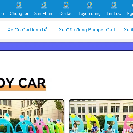
hủ
Chúng tôi
Sản Phẩm
Đối tác
Tuyển dụng
Tin Tức
Ng
Xe Go Cart kinh bắc
Xe điện đụng Bumper Cart
Xe th