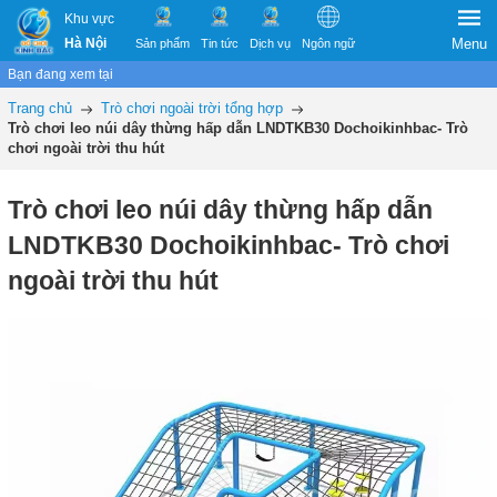
Khu vực
Hà Nội
Menu
Sản phẩm
Tin tức
Dịch vụ
Ngôn ngữ
Bạn đang xem tại
Trang chủ
Trò chơi ngoài trời tổng hợp
Trò chơi leo núi dây thừng hấp dẫn LNDTKB30 Dochoikinhbac- Trò
chơi ngoài trời thu hút
Trò chơi leo núi dây thừng hấp dẫn
LNDTKB30 Dochoikinhbac- Trò chơi
ngoài trời thu hút