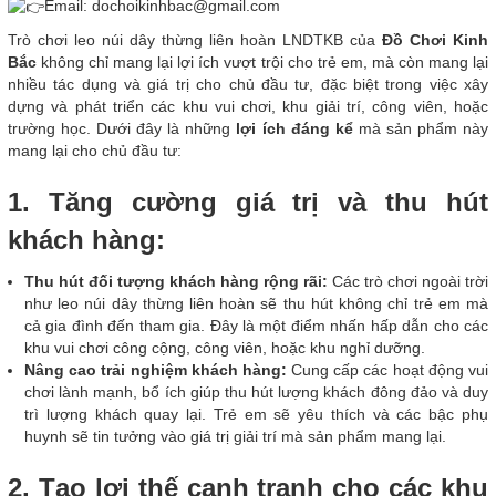
Email: dochoikinhbac@gmail.com
Trò chơi leo núi dây thừng liên hoàn LNDTKB của
Đồ Chơi Kinh
Bắc
không chỉ mang lại lợi ích vượt trội cho trẻ em, mà còn mang lại
nhiều tác dụng và giá trị cho chủ đầu tư, đặc biệt trong việc xây
dựng và phát triển các khu vui chơi, khu giải trí, công viên, hoặc
trường học. Dưới đây là những
lợi ích đáng kể
mà sản phẩm này
mang lại cho chủ đầu tư:
1. Tăng cường giá trị và thu hút
khách hàng:
Thu hút đối tượng khách hàng rộng rãi:
Các trò chơi ngoài trời
như leo núi dây thừng liên hoàn sẽ thu hút không chỉ trẻ em mà
cả gia đình đến tham gia. Đây là một điểm nhấn hấp dẫn cho các
khu vui chơi công cộng, công viên, hoặc khu nghỉ dưỡng.
Nâng cao trải nghiệm khách hàng:
Cung cấp các hoạt động vui
chơi lành mạnh, bổ ích giúp thu hút lượng khách đông đảo và duy
trì lượng khách quay lại. Trẻ em sẽ yêu thích và các bậc phụ
huynh sẽ tin tưởng vào giá trị giải trí mà sản phẩm mang lại.
2. Tạo lợi thế cạnh tranh cho các khu