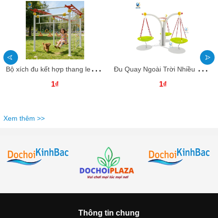
B
ộ xích đu kết hợp thang leo ngoài trời XĐNTKB01 Dochoikinhbac - Trò chơi công viên thu hút
Đ
u Quay Ngoài Trời Nhiều Ghế ĐQNTKB02 Dochoikinhbac - Trò chơi công viên thu hút
1₫
1₫
Xem thêm >>
Thông tin chung