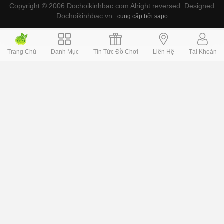
Copyright © 2006 Dochoikinhbac.com Alright reversed. Designed
Dochoikinhbac.vn
.
cung cấp bởi sapo
Trang Chủ
Danh Mục
Tin Tức Đồ Chơi
Liên Hệ
Tài Khoản