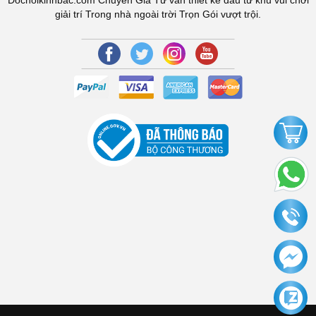
Dochoikinhbac.com Chuyên Gia Tư vấn thiết kế đầu tư khu vui chơi
giải trí Trong nhà ngoài trời Trọn Gói vượt trội.