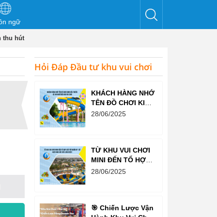
ôn ngữ
 thu hút
Hỏi Đáp Đầu tư khu vui chơi
KHÁCH HÀNG NHỚ
TÊN ĐỒ CHƠI KINH
BẮC TRƯỚC CẢ
28/06/2025
KHI NGHĨ ĐẾN KHU
VUI CHƠI
TỪ KHU VUI CHƠI
MINI ĐẾN TỔ HỢP
GIẢI TRÍ NGHÌN M²
28/06/2025
– ĐỒ CHƠI KINH
BẮC ĐỀU LÀM
ĐƯỢC!
🎯 Chiến Lược Vận