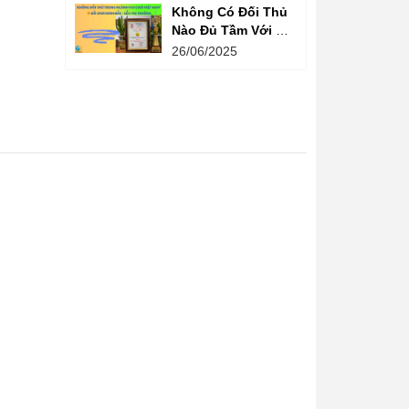
Không Có Đối Thủ
Nào Đủ Tầm Với Đồ
Chơi Kinh Bắc
26/06/2025
Trong Ngành Vui
Chơi Tại Việt Nam