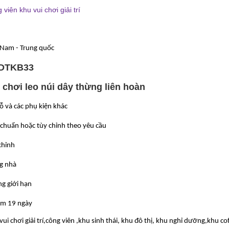
viên khu vui chơi giải trí
 Nam - Trung quốc
DTKB33
 chơi leo núi dây thừng liên hoàn
ỗ và các phụ kiện khác
 chuẩn hoặc tùy chỉnh theo yêu cầu
chỉnh
g nhà
g giới hạn
m 19 ngày
vui chơi giải trí,công viên ,khu sinh thái, khu đô thị, khu nghỉ dưỡng,khu co