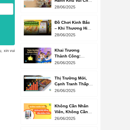
Hành Khu Vui Chơi
3 Thế Hệ – Tối Đa
28/06/2025
Hóa Doanh Thu
Mỗi Lượt Chơi
Đồ Chơi Kinh Bắc
– Khi Thương Hiệu
Vững Mạnh Bắt
28/06/2025
Đầu Từ Niềm Tin
Của Ông Lớn
Khai Trương
, xin vui
Thành Công:
Khách Nườm
26/06/2025
Nượp, Lợi Nhuận
Bùng Nổ – Bí
Thị Trường Mới,
Quyết Là Gì?
Cạnh Tranh Thấp –
Trampoline Park Là
26/06/2025
Lựa Chọn Vàng
Không Cần Nhân
Viên, Không Cần
Cửa Hàng – Chỉ
26/06/2025
Cần Máy Bán
Hàng!