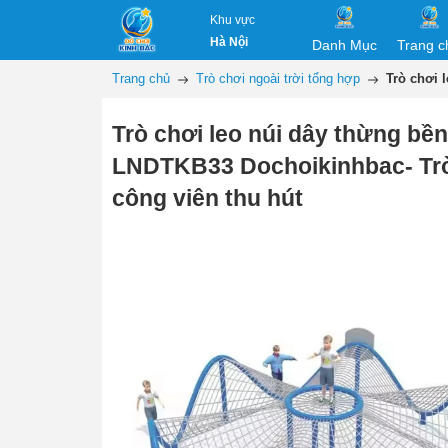
Khu vực
Hà Nội
Danh Mục
Trang c
Trang chủ
Trò chơi ngoài trời tổng hợp
Trò chơi 
Trò chơi leo núi dây thừng bề
LNDTKB33 Dochoikinhbac- Trò
công viên thu hút