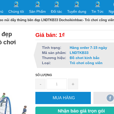
hủ
Chúng tôi
Sản Phẩm
Đối tác
Tuyển dụng
Tin Tức
Ng
leo núi dây thừng bền đẹp LNDTKB33 Dochoikinhbac- Trò chơi công viên
n đẹp
Giá bán: 1₫
 chơi
Tình trạng:
Hàng order 7-15 ngày
Mã sản phẩm:
LNDTKB33
Thương hiệu:
Đồ chơi kinh bắc
Loại:
Trò chơi công viên
SỐ LƯỢNG
-
+
MUA HÀNG
Nhận báo giá trọn gói