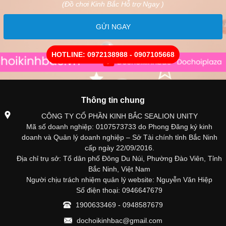
(Đồ chơi Kinh Bắc Hỗ trợ Ngay )
GỬI NGAY
HOTLINE: 0972138988 - 0907105668
Thông tin chung
CÔNG TY CỔ PHẦN KINH BẮC SEALION UNITY
Mã số doanh nghiệp: 0107573733 do Phong Đăng ký kinh
doanh và Quản lý doanh nghiệp – Sở Tài chính tỉnh Bắc Ninh
cấp ngày 22/09/2016.
Địa chỉ trụ sở: Tổ dân phố Đông Du Núi, Phường Đào Viên, Tỉnh
Bắc Ninh, Việt Nam
Người chịu trách nhiệm quản lý website: Nguyễn Văn Hiệp
Số điện thoại: 0946647679
1900633469 - 0948587679
dochoikinhbac@gmail.com