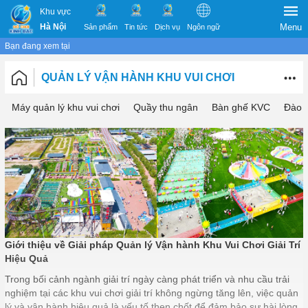
Khu vực
Hà Nội
Menu
Sản phẩm
Tin tức
Dịch vụ
Ngôn ngữ
Bạn đang xem tại
QUẢN LÝ VẬN HÀNH KHU VUI CHƠI
Máy quản lý khu vui chơi
Quầy thu ngân
Bàn ghế KVC
Đào 
Giới thiệu về Giải pháp Quản lý Vận hành Khu Vui Chơi Giải Trí
Hiệu Quả
Trong bối cảnh ngành giải trí ngày càng phát triển và nhu cầu trải
nghiệm tại các khu vui chơi giải trí không ngừng tăng lên, việc quản
lý và vận hành hiệu quả là yếu tố then chốt để đảm bảo sự hài lòng