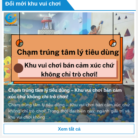
với khu vui chơi giải trí. Đầu tiên, việc quản lý vận hành giúp đảm bảo
Đổi mới khu vui chơi
hoạt động suôn sẻ và an toàn cho mọi khách hàng và nhân viên. Quản lý
vận hành giúp theo dõi và kiểm soát các hoạt động trong khu vui chơi
như công nghệ, thiết bị, an ninh và an toàn để đảm bảo rằng mọi người
đều có trải nghiệm vui vẻ và an toàn.
Ngoài ra quản lý vận hành cũng đóng vai trò quan trọng trong
nghiên cứu và phát triển các hoạt động trong khu vui chơi giải trí. Nắm
bắt nhu cầu và sở thích của khách hàng, đánh giá mức độ hài lòng và
tiềm năng phát triển của khu vui chơi là những yếu tố quan trọng để
cung cấp bổ xung cho khách hàng những trải nghiệm tốt nhất. Quản lý
vận hành giúp xác định và triển khai các hoạt động mới và cải thiện dịch
vụ để thu hút và duy trì số lượng khách hàng.
Quản lý vận hành chính là góp phần vào việc tạo ra không gian
làm việc hiệu quả và chuyên nghiệp cho nhân viên. Điều này bao gồm
Chạm trúng tâm lý tiêu dùng – Khu vui chơi bán cảm
việc cung cấp đào tạo và hỗ trợ nhân viên trong việc truyền đạt thông tin
xúc chứ không chỉ trò chơi!
và kỹ năng cần thiết để hoạt động một cách hiệu quả trong khu vui chơi.
Chạm trúng tâm lý tiêu dùng – Khu vui chơi bán cảm xúc chứ
Quản lý vận hành cũng giúp định rõ nhiệm vụ và trách nhiệm của từng
không chỉ trò chơi! Trong thời đại hiện nay, ngành giải trí và
nhân viên để tăng cường sự chuyên nghiệp và cống hiến cho công việc
khu vui chơi không...
của họ.
Như vậy việc quản lý vận hành không chỉ đảm bảo hoạt động an toàn và
Xem tất cả
hiệu quả của khu vui chơi giải trí mà còn đóng vai trò quan trọng trong