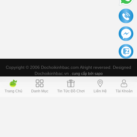
Copyright © 2006 Dochoikinhbac.com Alright reversed. Designed
Dochoikinhbac.vn
.
cung cấp bởi sapo
Trang Chủ
Danh Mục
Tin Tức Đồ Chơi
Liên Hệ
Tài Khoản