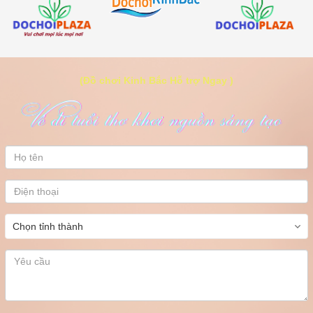
(Đồ chơi Kinh Bắc Hỗ trợ Ngay )