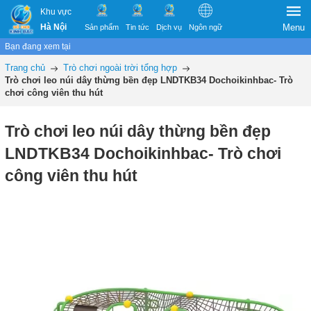
Khu vực
Hà Nội
Menu
Sản phẩm
Tin tức
Dịch vụ
Ngôn ngữ
Bạn đang xem tại
Trang chủ
Trò chơi ngoài trời tổng hợp
Trò chơi leo núi dây thừng bền đẹp LNDTKB34 Dochoikinhbac- Trò
chơi công viên thu hút
Trò chơi leo núi dây thừng bền đẹp
LNDTKB34 Dochoikinhbac- Trò chơi
công viên thu hút