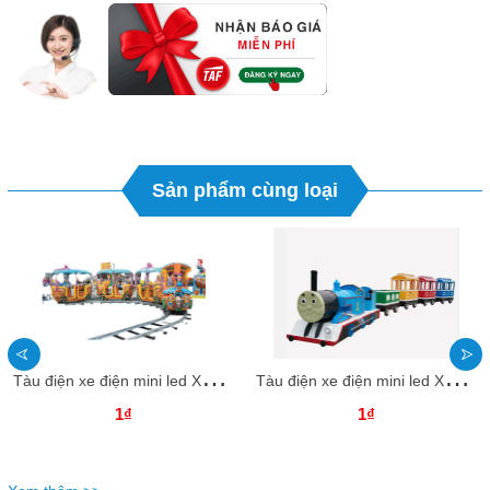
Sản phẩm cùng loại
T
àu điện xe điện mini led XDTDKB30 Dochoikinhbac Trò chơi giải trí thú vị
T
àu điện xe điện mini led XDTDKB29 Dochoikinhbac Trò chơi giải trí thú vị
1₫
1₫