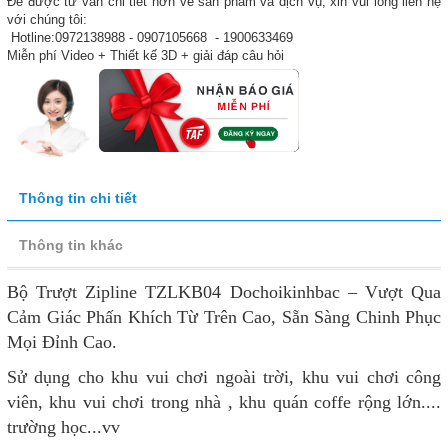
Để được tư vấn chi tiết hơn về sản phẩm và dịch vụ, xin vui lòng liên hệ
với chúng tôi:
Hotline:0972138988 - 0907105668 - 1900633469
Miễn phí Video + Thiết kế 3D + giải đáp câu hỏi
Thông tin chi tiết
Thông tin khác
Bộ Trượt Zipline TZLKB04 Dochoikinhbac – Vượt Qua
Cảm Giác Phấn Khích Từ Trên Cao, Sẵn Sàng Chinh Phục
Mọi Đỉnh Cao.
Sử dụng cho khu vui chơi ngoài trời, khu vui chơi công
viên, khu vui chơi trong nhà , khu quán coffe rộng lớn....
trường học...vv