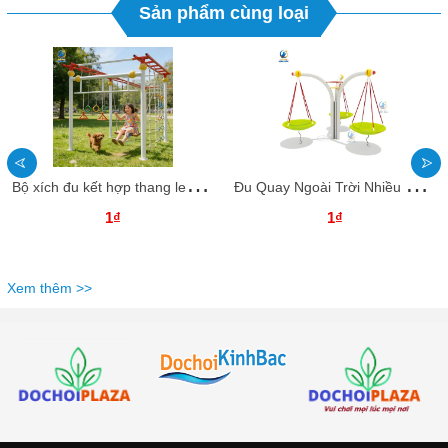
Sản phẩm cùng loại
B
ộ xích đu kết hợp thang leo ngoài trời XĐNTKB01 Dochoikinhbac - Trò chơi công viên thu hút
Đ
u Quay Ngoài Trời Nhiều Ghế ĐQNTKB02 Dochoikinhbac - Trò chơi công viên thu hút
1₫
1₫
Xem thêm >>