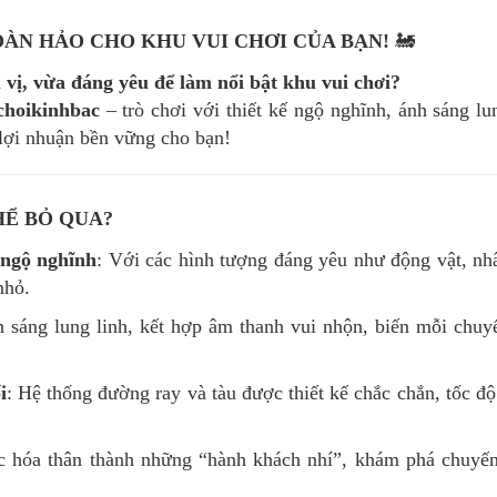
OÀN HẢO CHO KHU VUI CHƠI CỦA BẠN!
🚂
vị, vừa đáng yêu để làm nổi bật khu vui chơi?
choikinhbac
– trò chơi với thiết kế ngộ nghĩnh, ánh sáng lu
 lợi nhuận bền vững cho bạn!
HỂ BỎ QUA?
 ngộ nghĩnh
: Với các hình tượng đáng yêu như động vật, nhâ
nhỏ.
h sáng lung linh, kết hợp âm thanh vui nhộn, biến mỗi chuy
i
: Hệ thống đường ray và tàu được thiết kế chắc chắn, tốc độ
c hóa thân thành những “hành khách nhí”, khám phá chuyến 