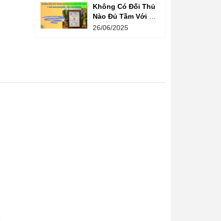
Không Có Đối Thủ
Nào Đủ Tầm Với Đồ
Chơi Kinh Bắc
26/06/2025
Trong Ngành Vui
Chơi Tại Việt Nam