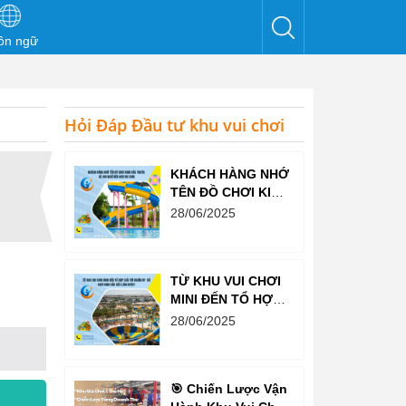
ôn ngữ
Hỏi Đáp Đầu tư khu vui chơi
KHÁCH HÀNG NHỚ
TÊN ĐỒ CHƠI KINH
BẮC TRƯỚC CẢ
28/06/2025
KHI NGHĨ ĐẾN KHU
VUI CHƠI
TỪ KHU VUI CHƠI
MINI ĐẾN TỔ HỢP
GIẢI TRÍ NGHÌN M²
28/06/2025
– ĐỒ CHƠI KINH
BẮC ĐỀU LÀM
ĐƯỢC!
🎯 Chiến Lược Vận