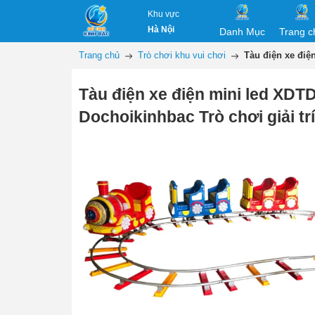
Khu vực
Hà Nội
Danh Mục
Trang c
Trang chủ
Trò chơi khu vui chơi
Tàu điện xe điệ
Tàu điện xe điện mini led XD
Dochoikinhbac Trò chơi giải trí