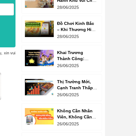
Hành Khu Vui Chơi
3 Thế Hệ – Tối Đa
28/06/2025
Hóa Doanh Thu
Mỗi Lượt Chơi
Đồ Chơi Kinh Bắc
– Khi Thương Hiệu
Vững Mạnh Bắt
28/06/2025
Đầu Từ Niềm Tin
Của Ông Lớn
Khai Trương
, xin vui
Thành Công:
Khách Nườm
26/06/2025
Nượp, Lợi Nhuận
Bùng Nổ – Bí
Thị Trường Mới,
Quyết Là Gì?
Cạnh Tranh Thấp –
Trampoline Park Là
26/06/2025
Lựa Chọn Vàng
Không Cần Nhân
Viên, Không Cần
Cửa Hàng – Chỉ
26/06/2025
Cần Máy Bán
Hàng!