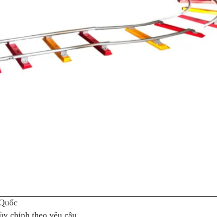
 Quốc
ùy chỉnh theo yêu cầu