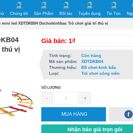
hủ
Chúng tôi
Sản Phẩm
Đối tác
Tuyển dụng
Tin Tức
Ng
n mini led XDTDKB04 Dochoikinhbac Trò chơi giải trí thú vị
TDKB04
Giá bán: 1₫
 thú vị
Tình trạng:
Còn hàng
Mã sản phẩm:
XDTDKB04
Thương hiệu:
Đồ chơi kinh bắc
Loại:
Trò chơi công viên
SỐ LƯỢNG
-
+
MUA HÀNG
Nhận báo giá trọn gói