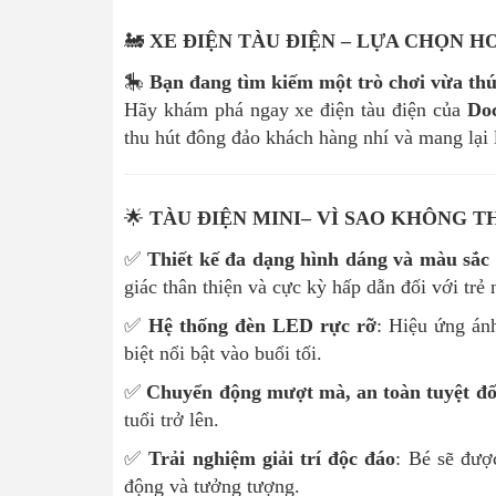
🚂
XE ĐIỆN TÀU ĐIỆN
– LỰA CHỌN H
🎠
Bạn đang tìm kiếm một trò chơi vừa thú 
Hãy khám phá ngay xe điện tàu điện của
Do
thu hút đông đảo khách hàng nhí và mang lại
🌟
TÀU ĐIỆN MINI– VÌ SAO KHÔNG T
✅
Thiết kế đa dạng hình dáng và màu sắc
giác thân thiện và cực kỳ hấp dẫn đối với trẻ 
✅
Hệ thống đèn LED rực rỡ
: Hiệu ứng án
biệt nổi bật vào buổi tối.
✅
Chuyển động mượt mà, an toàn tuyệt đố
tuổi trở lên.
✅
Trải nghiệm giải trí độc đáo
: Bé sẽ đượ
động và tưởng tượng.