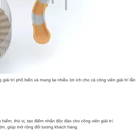
 giải trí phổ biến và mang lại nhiều lợi ích cho cả công viên giải trí lẫ
hiểm, thú vị, tạo điểm nhấn độc đáo cho công viên giải trí.
 lớn, giúp mở rộng đối tượng khách hàng.