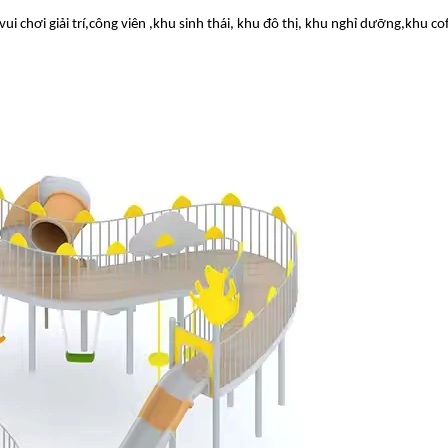
vui chơi giải trí,công viên ,khu sinh thái, khu đô thị, khu nghỉ dưỡng,khu co