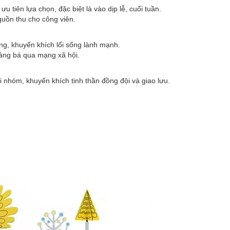
 tiên lựa chọn, đặc biệt là vào dịp lễ, cuối tuần.
guồn thu cho công viên.
ng, khuyến khích lối sống lành mạnh.
uảng bá qua mạng xã hội.
 nhóm, khuyến khích tinh thần đồng đội và giao lưu.