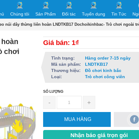
hủ
Chúng tôi
Sản Phẩm
Đối tác
Tuyển dụng
Tin Tức
Ng
leo núi dây thừng liên hoàn LNDTKB17 Dochoikinhbac- Trò chơi ngoài tr
n hoàn
Giá bán: 1₫
 chơi
Tình trạng:
Hàng order 7-15 ngày
Mã sản phẩm:
LNDTKB17
Thương hiệu:
Đồ chơi kinh bắc
Loại:
Trò chơi công viên
SỐ LƯỢNG
-
+
MUA HÀNG
Nhận báo giá trọn gói