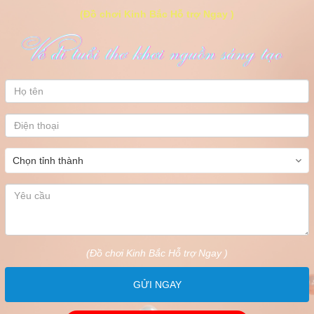
lòng với kết quả." - Phạm Văn Hùng – Hải phòng
Phạm Văn Hùng