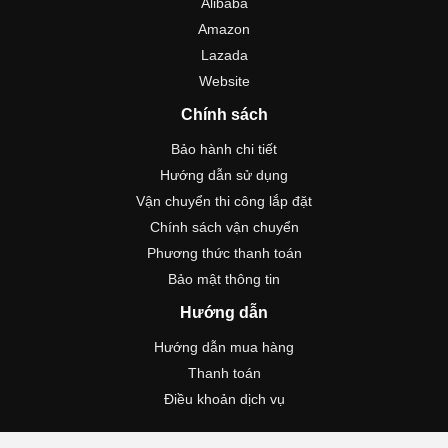
Thông tin chung
CÔNG TY CỔ PHẦN KINH BẮC SEALION UNITY
Mã số doanh nghiệp: 0107573733 do Phong Đăng ký kinh
doanh và Quản lý doanh nghiệp – Sở Tài chính tỉnh Bắc Ninh
cấp ngày 22/09/2016.
Địa chỉ trụ sở: Tổ dân phố Đông Du Núi, Phường Đào Viên, Tỉnh
Bắc Ninh, Việt Nam
Người chịu trách nhiệm quản lý website: Nguyễn Văn Hiệp
Số điện thoại: 0946647679
1900633469 - 0948587679
dochoikinhbac@gmail.com
Kênh bán hàng
Shoppee
Alibaba