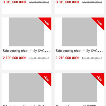
3.019.000.000₫
3.019.000.000₫
3.128.000.000₫
3.128.000.000₫
- 6%
- 8%
Đ
ấu trường nhún nhảy KVCTP5928- Trampoline galaxy arena chuẩn quốc tế - Công viên bạt nhún thể thao
Đ
ấu trường nhún nhảy KVCTP5927- Trampoline galaxy arena chuẩn quốc tế - Công viên bạt nhún thể thao
2.190.000.000₫
1.219.000.000₫
2.328.000.000₫
1.328.000.000₫
- 8%
- 8%
Đ
ấu trường nhún nhảy KVCTP5925- Trampoline galaxy arena chuẩn quốc tế - Công viên bạt nhún thể thao
T
rampoline arena KVCTP5916 Đấu trường bạt nhún nhào lộn nhún nhảy chuẩn quốc tế thể thao olympic