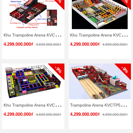
12. Uy tín và danh tiếng trong ngành
Đồ Chơi Kinh Bắc đã thực hiện thành công nhiều dự án lớn trên toàn
quốc, trở thành đối tác tin cậy của nhiều doanh nghiệp và chủ đầu tư.
Uy tín và sự chuyên nghiệp là giá trị cốt lõi mà Đồ Chơi Kinh Bắc luôn
cam kết trong từng dự án.
K
hu Trampoline Arena KVCTP9003- Đấu trường nhào lộn nhún nhảy chuẩn quốc tế - Công viên bạt nhún
K
hu Trampoline Arena KVCTP9002- Đấu trường nhào lộn nhún nhảy chuẩn quốc tế - Công viên bạt nhún
Lựa chọn Đồ Chơi Kinh Bắc là đối tác chiến lược trong các dự án khu vui
chơi giải trí không chỉ đảm bảo về mặt chất lượng và an toàn, mà còn
4.299.000.000₫
4.299.000.000₫
4.699.000.000₫
4.699.000.000₫
mang lại những giải pháp sáng tạo, độc đáo, giúp tối ưu hóa lợi nhuận và
tăng khả năng cạnh tranh cho các nhà đầu tư. Hãy để Đồ Chơi Kinh Bắc
đồng hành cùng bạn tạo nên những khu vui chơi đầy hứng khởi và hấp
- 9%
- 9%
dẫn!
12A. Liên hệ
- Để biết thêm thông tin, khách hàng có thể liên hệ với chúng tôi
qua:
- **Hotline:
0972138988 - 0907105668 - 1900633469
- **Email:
dochoikinhbac@gmail.com
K
hu Trampoline Arena KVCTP9001- Đấu trường nhào lộn nhún nhảy chuẩn quốc tế - Công viên bạt nhún
T
rampoline Arena KVCTP5951- Đấu trường nhào lộn chuẩn quốc tế - Công viên bạt nhún thể thao
- Hoặc qua trang liên hệ trên website
dochoikinhbac.com -
dochoikinhbac.vn
4.299.000.000₫
4.299.000.000₫
4.699.000.000₫
4.699.000.000₫