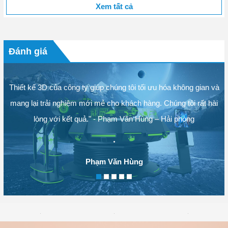
Xem tất cả
Đánh giá
Thiết kế 3D của công ty giúp chúng tôi tối ưu hóa không gian và
mang lại trải nghiệm mới mẻ cho khách hàng. Chúng tôi rất hài