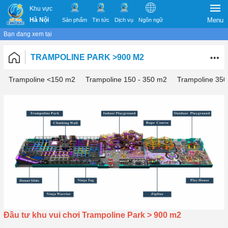
Khu vực
Hà Nội
Menu
Sản phẩm
Tin tức
Dịch vụ
Ngôn ngữ
Bạn đang xem tại
TRAMPOLINE PARK >900 M2
Trampoline <150 m2
Trampoline 150 - 350 m2
Trampoline 350
Đầu tư khu vui chơi Trampoline Park > 900 m2