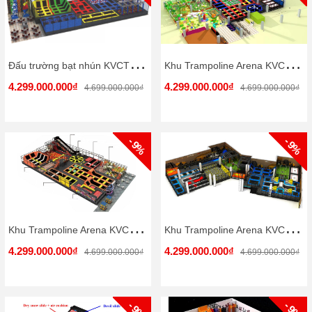
Sau khi hoàn thành dự án, Đồ Chơi Kinh Bắc cam kết hỗ trợ bảo hành,
bảo trì dài hạn, giúp duy trì và nâng cao chất lượng của khu vui chơi
trong suốt quá trình vận hành.
Đ
ấu trường bạt nhún KVCTP9007- Trampoline park rộng lớn chuẩn quốc tế - Công viên bạt nhún vôi nhộn
K
hu Trampoline Arena KVCTP9006- Đấu trường nhào lộn nhún nhảy chuẩn quốc tế - Công viên bạt nhún
9. Tối ưu hóa không gian và chi phí
4.299.000.000₫
4.299.000.000₫
4.699.000.000₫
4.699.000.000₫
Một trong những điểm mạnh khi hợp tác với Đồ Chơi Kinh Bắc là khả
năng tối ưu hóa không gian vui chơi, tận dụng mọi diện tích sẵn có và tối
thiểu hóa chi phí đầu tư mà vẫn đảm bảo chất lượng và sự thu hút của
dự án.
- 9%
- 9%
10. Tăng sức cạnh tranh và thu hút khách hàng
Với thiết kế độc đáo, sáng tạo và các trò chơi mới lạ, khu vui chơi do
Đồ Chơi Kinh Bắc thực hiện luôn thu hút đông đảo khách hàng, đặc biệt
là giới trẻ – đối tượng chủ lực của các khu vui chơi giải trí hiện nay.
K
hu Trampoline Arena KVCTP9005- Đấu trường nhào lộn nhún nhảy chuẩn quốc tế - Công viên bạt nhún
K
hu Trampoline Arena KVCTP9004- Đấu trường nhào lộn nhún nhảy chuẩn quốc tế - Công viên bạt nhún
11.Hỗ trợ quảng bá và phát triển thương hiệu
4.299.000.000₫
4.299.000.000₫
Đồ Chơi Kinh Bắc không chỉ dừng lại ở việc thiết kế và thi công, mà còn
4.699.000.000₫
4.699.000.000₫
hỗ trợ khách hàng trong việc quảng bá khu vui chơi, phát triển thương
hiệu, giúp dự án nhanh chóng được nhiều người biết đến và phát triển
bền vững.
- 9%
- 9%