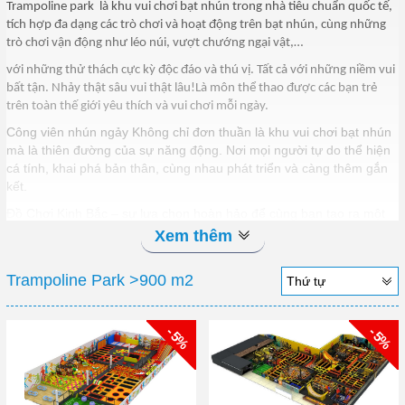
Trampoline park là khu vui chơi bạt nhún trong nhà tiêu chuẩn quốc tế,
tích hợp đa dạng các trò chơi và hoạt động trên bạt nhún, cùng những
trò chơi vận động như léo núi, vượt chướng ngại vật,…
với những thử thách cực kỳ độc đáo và thú vị.
T
ất cả với những niềm vui
bất tận. Nhảy thật sâu vui thật lâu!
Là môn thể thao được các bạn trẻ
trên toàn thế giới yêu thích và vui chơi mỗi ngày.
Công viên nhún ngảy Không chỉ đơn thuần là khu vui chơi bạt nhún
mà là thiên đường của sự năng động. Nơi mọi người tự do thể hiện
cá tính, khai phá bản thân, cùng nhau phát triển và càng thêm gắn
kết.
Đồ Chơi Kinh Bắc – sự lựa chọn hoàn hảo để cùng bạn tạo ra một
không gian vui chơi khác biệt. Chúng tôi không chỉ là nhà cung cấp
Xem thêm
mà là người đồng hành, cùng bạn xây dựng một sân chơi đầy thử
thách, sôi động và thu hút. Với đội ngũ chuyên gia giàu kinh nghiệm
Trampoline Park >900 m2
Thứ tự
và sáng tạo, chúng tôi mang đến những giải pháp thiết kế độc đáo,
không gian tố
Khi hợp tác với Đồ Chơi Kinh Bắc, bạn đang đầu tư vào tương lai
- 5%
- 5%
của ngành giải trí – nơi mà niềm vui và sự sáng tạo luôn được khai
phá không ngừng. Hãy để khu vui chơi của bạn trở thành điểm đến
lý tưởng cho những ai tìm kiếm trải nghiệm đỉnh cao."