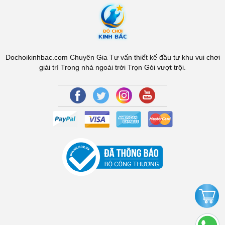
Amazon
Lazada
Website
Chính sách
Bảo hành chi tiết
Hướng dẫn sử dụng
Vận chuyển thi công lắp đặt
Chính sách vận chuyển
Phương thức thanh toán
Bảo mật thông tin
Hướng dẫn
Hướng dẫn mua hàng
Thanh toán
Điều khoản dịch vụ