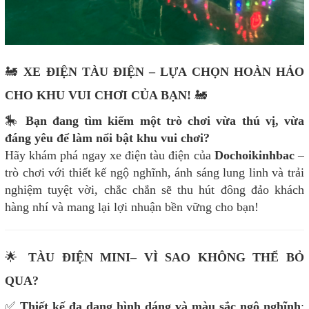
🚂
XE ĐIỆN TÀU ĐIỆN
– LỰA CHỌN HOÀN HẢO
CHO KHU VUI CHƠI CỦA BẠN!
🚂
🎠
Bạn đang tìm kiếm một trò chơi vừa thú vị, vừa
đáng yêu để làm nổi bật khu vui chơi?
Hãy khám phá ngay xe điện tàu điện của
Dochoikinhbac
–
trò chơi với thiết kế ngộ nghĩnh, ánh sáng lung linh và trải
nghiệm tuyệt vời, chắc chắn sẽ thu hút đông đảo khách
hàng nhí và mang lại lợi nhuận bền vững cho bạn!
🌟
TÀU ĐIỆN MINI– VÌ SAO KHÔNG THỂ BỎ
QUA?
✅
Thiết kế đa dạng hình dáng và màu sắc ngộ nghĩnh
: