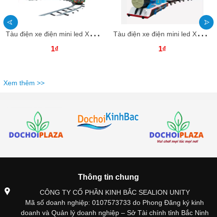
T
àu điện xe điện mini led XDTDKB30 Dochoikinhbac Trò chơi giải trí thú vị
T
àu điện xe điện mini led XDTDKB29 Dochoikinhbac Trò chơi giải trí thú vị
1₫
1₫
Xem thêm >>
Thông tin chung
CÔNG TY CỔ PHẦN KINH BẮC SEALION UNITY
Mã số doanh nghiệp: 0107573733 do Phong Đăng ký kinh
doanh và Quản lý doanh nghiệp – Sở Tài chính tỉnh Bắc Ninh