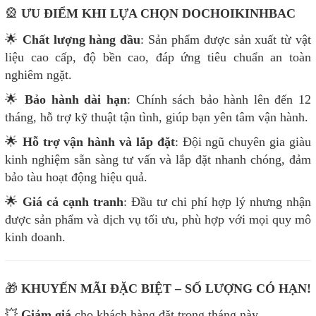
🎡
ƯU ĐIỂM KHI LỰA CHỌN DOCHOIKINHBAC
🌟
Chất lượng hàng đầu
: Sản phẩm được sản xuất từ vật
liệu cao cấp, độ bền cao, đáp ứng tiêu chuẩn an toàn
nghiêm ngặt.
🌟
Bảo hành dài hạn
: Chính sách bảo hành lên đến 12
tháng, hỗ trợ kỹ thuật tận tình, giúp bạn yên tâm vận hành.
🌟
Hỗ trợ vận hành và lắp đặt
: Đội ngũ chuyên gia giàu
kinh nghiệm sẵn sàng tư vấn và lắp đặt nhanh chóng, đảm
bảo tàu hoạt động hiệu quả.
🌟
Giá cả cạnh tranh
: Đầu tư chi phí hợp lý nhưng nhận
được sản phẩm và dịch vụ tối ưu, phù hợp với mọi quy mô
kinh doanh.
🎁
KHUYẾN MÃI ĐẶC BIỆT – SỐ LƯỢNG CÓ HẠN!
💥
Giảm giá
cho khách hàng đặt trong tháng này.