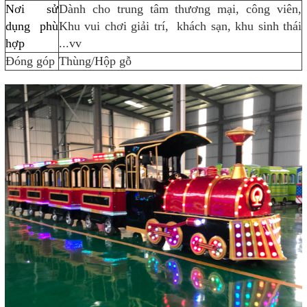
Nơi sử
Dành cho trung tâm thương mại, công viên,
dụng phù
Khu vui chơi giải trí, khách sạn, khu sinh thái
hợp
...vv
Đóng góp
Thùng/Hộp gỗ