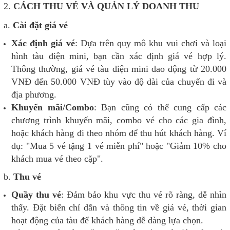
2.
CÁCH THU VÉ VÀ QUẢN LÝ DOANH THU
a.
Cài đặt giá vé
Xác định giá vé
: Dựa trên quy mô khu vui chơi và loại
hình tàu điện mini, bạn cần xác định giá vé hợp lý.
Thông thường, giá vé tàu điện mini dao động từ 20.000
VNĐ đến 50.000 VNĐ tùy vào độ dài của chuyến đi và
địa phương.
Khuyến mãi/Combo
: Bạn cũng có thể cung cấp các
chương trình khuyến mãi, combo vé cho các gia đình,
hoặc khách hàng đi theo nhóm để thu hút khách hàng. Ví
dụ: "Mua 5 vé tặng 1 vé miễn phí" hoặc "Giảm 10% cho
khách mua vé theo cặp".
b.
Thu vé
Quầy thu vé
: Đảm bảo khu vực thu vé rõ ràng, dễ nhìn
thấy. Đặt biển chỉ dẫn và thông tin về giá vé, thời gian
hoạt động của tàu để khách hàng dễ dàng lựa chọn.