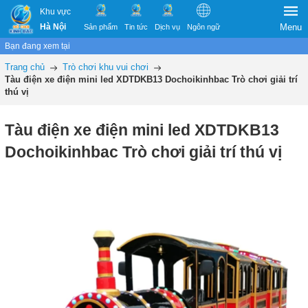
Khu vực
Hà Nội
Menu
Sản phẩm
Tin tức
Dịch vụ
Ngôn ngữ
Bạn đang xem tại
Trang chủ
Trò chơi khu vui chơi
Tàu điện xe điện mini led XDTDKB13 Dochoikinhbac Trò chơi giải trí
thú vị
Tàu điện xe điện mini led XDTDKB13
Dochoikinhbac Trò chơi giải trí thú vị