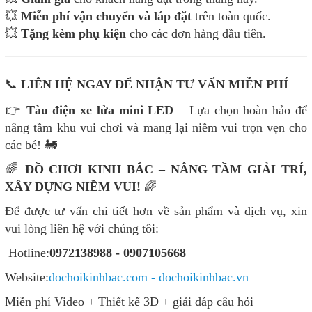
💥
Miễn phí vận chuyển và lắp đặt
trên toàn quốc.
💥
Tặng kèm phụ kiện
cho các đơn hàng đầu tiên.
📞
LIÊN HỆ NGAY ĐỂ NHẬN TƯ VẤN MIỄN PHÍ
👉
Tàu điện xe lửa mini LED
– Lựa chọn hoàn hảo để
nâng tầm khu vui chơi và mang lại niềm vui trọn vẹn cho
các bé! 🚂
🌈
ĐỒ CHƠI KINH BẮC – NÂNG TẦM GIẢI TRÍ,
XÂY DỰNG NIỀM VUI!
🌈
Để được tư vấn chi tiết hơn về sản phẩm và dịch vụ, xin
vui lòng liên hệ với chúng tôi:
Hotline:
0972138988 - 0907105668
Website:
dochoikinhbac.com - dochoikinhbac.vn
Miễn phí Video + Thiết kế 3D + giải đáp câu hỏi