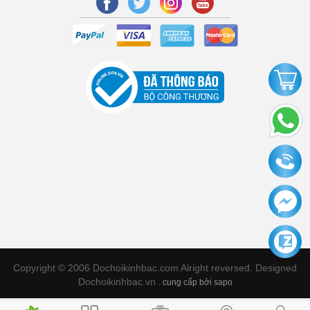
Copyright © 2006 Dochoikinhbac.com Alright reversed. Designed
Dochoikinhbac.vn
.
cung cấp bởi sapo