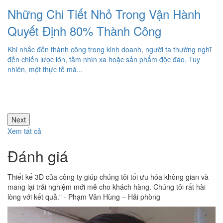
Những Chi Tiết Nhỏ Trong Vận Hành
Quyết Định 80% Thành Công
Khi nhắc đến thành công trong kinh doanh, người ta thường nghĩ
đến chiến lược lớn, tầm nhìn xa hoặc sản phẩm độc đáo. Tuy
nhiên, một thực tế mà...
ông
ời
Next
Xem tất cả
Đánh giá
Thiết kế 3D của công ty giúp chúng tôi tối ưu hóa không gian và
Cô
mang lại trải nghiệm mới mẻ cho khách hàng. Chúng tôi rất hài
kh
lòng với kết quả." - Phạm Văn Hùng – Hải phòng
cù
Lê