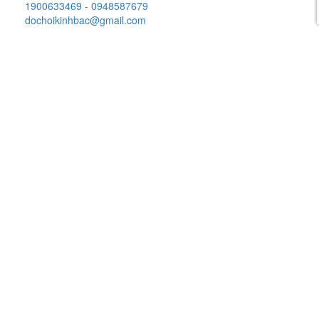
1900633469 - 0948587679
dochoikinhbac@gmail.com
Kênh bán hàng
Shoppee
Alibaba
Amazon
Lazada
Website
Chính sách
Bảo hành chi tiết
Hướng dẫn sử dụng
Vận chuyển thi công lắp đặt
Chính sách vận chuyển
Phương thức thanh toán
Bảo mật thông tin
Hướng dẫn
Hướng dẫn mua hàng
Thanh toán