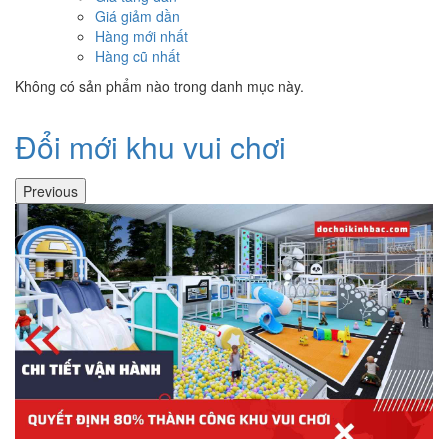
Giá giảm dần
Hàng mới nhất
Hàng cũ nhất
Không có sản phẩm nào trong danh mục này.
Đổi mới khu vui chơi
Previous
M
P
Q
Mô
Và
ng