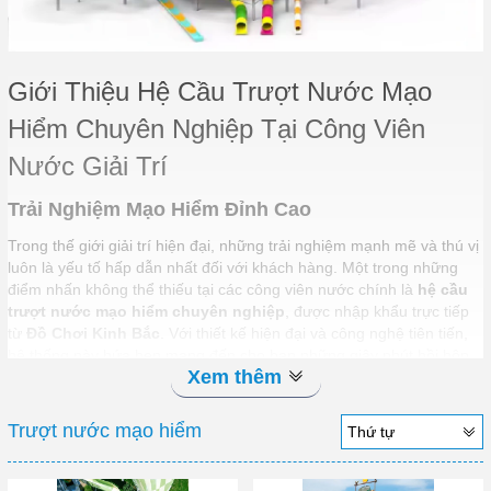
Giới Thiệu Hệ Cầu Trượt Nước Mạo
Hiểm Chuyên Nghiệp Tại Công Viên
Nước Giải Trí
Trải Nghiệm Mạo Hiểm Đỉnh Cao
Trong thế giới giải trí hiện đại, những trải nghiệm mạnh mẽ và thú vị
luôn là yếu tố hấp dẫn nhất đối với khách hàng. Một trong những
điểm nhấn không thể thiếu tại các công viên nước chính là
hệ cầu
trượt nước mạo hiểm chuyên nghiệp
, được nhập khẩu trực tiếp
từ
Đồ Chơi Kinh Bắc
. Với thiết kế hiện đại và công nghệ tiên tiến,
hệ thống này hứa hẹn mang đến cho bạn những giây phút hồi hộp
Xem thêm
và sảng khoái tuyệt vời.
Trượt nước mạo hiểm
Thứ tự