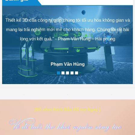
Thiết kế 3D của công ty giúp chúng tôi tối ưu hóa không gian và
mang lại trải nghiệm mới mẻ cho khách hàng. Chúng tôi rất hài
lòng với kết quả." - Phạm Văn Hùng – Hải phòng
Phạm Văn Hùng
(Đồ chơi Kinh Bắc Hỗ trợ Ngay )