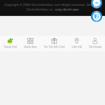
Copyright © 2006 Dochoikinhbac.com Alright reversed. Designed
Dochoikinhbac.vn
.
cung cấp bởi sapo
Trang Chủ
Danh Mục
Tin Tức Đồ Chơi
Liên Hệ
Tài Khoản