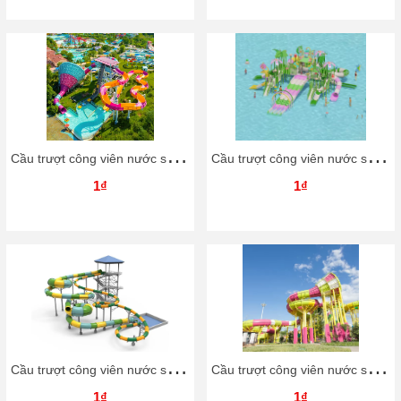
C
ầu trượt công viên nước sợi thủy tinh TNMH35 Trò chơi giải trí hấp dẫn mùa hè
C
ầu trượt công viên nước sợi thủy tinh TNMH36 Trò chơi giải trí hấp dẫn mùa hè
1₫
1₫
C
ầu trượt công viên nước sợi thủy tinh TNMH33 Trò chơi giải trí hấp dẫn mùa hè
C
ầu trượt công viên nước sợi thủy tinh TNMH34 Trò chơi giải trí hấp dẫn mùa hè
Đặc Điểm Nổi Bật Của Hệ Cầu Trượt Nước Mạo
1₫
1₫