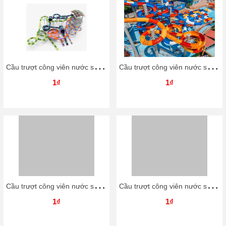
C
ầu trượt công viên nước sợi thủy tinh TNMH05 Dochoikinhbac Giải trí hấp dẫn
C
ầu trượt công viên nước sợi thủy tinh TNMH04 Dochoikinhbac Giải trí hấp dẫn
1₫
1₫
C
ầu trượt công viên nước sợi thủy tinh TNMH03 Dochoikinhbac Giải trí hấp dẫn
C
ầu trượt công viên nước sợi thủy tinh TNMH02 Dochoikinhbac Giải trí hấp dẫn
1₫
1₫