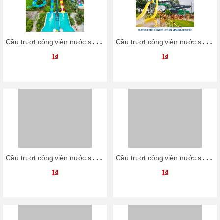
C
ầu trượt công viên nước sợi thủy tinh TNMH13 Dochoikinhbac Giải trí hấp dẫn
C
ầu trượt công viên nước sợi thủy tinh TNMH12 Dochoikinhbac Giải trí hấp dẫn
1₫
1₫
C
ầu trượt công viên nước sợi thủy tinh TNMH11 Dochoikinhbac Giải trí hấp dẫn
C
ầu trượt công viên nước sợi thủy tinh TNMH10 Dochoikinhbac Giải trí hấp dẫn
1₫
1₫