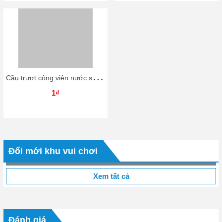
C
ầu trượt công viên nước sợi thủy tinh TNMH01 Dochoikinhbac Giải trí hấp dẫn
1₫
Những Chi Tiết Nhỏ Trong Vận Hành Quyết Định 80%
Thành Công
Khi nhắc đến thành công trong kinh doanh, người ta thường
nghĩ đến chiến lược lớn, tầm nhìn xa hoặc sản phẩm độc đáo.
Đổi mới khu vui chơi
Tuy nhiên, một thực tế mà...
Xem tất cả
Đánh giá