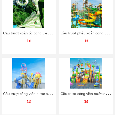
C
ầu trượt xoắn ốc công viên nước sợi thủy tinh TNMH43 - Trò chơi giải trí hấp dẫn mùa hè
C
ầu trượt phễu xoắn công viên nước sợi thủy tinh TNMH41 Trò chơi giải trí hấp dẫn mùa hè
1₫
1₫
C
ầu trượt công viên nước sợi thủy tinh TNMH44 Trò chơi giải trí hấp dẫn mùa hè
C
ầu trượt công viên nước sợi thủy tinh TNMH42 Trò chơi giải trí hấp dẫn mùa hè
1₫
1₫