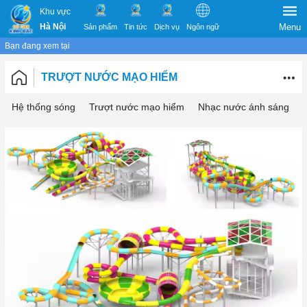
Khu vực
Hà Nội
Menu
Sản phẩm
Tin tức
Dịch vụ
Ngôn ngữ
Bạn đang xem tại
TRƯỢT NƯỚC MẠO HIỂM
Hệ thống sóng
Trượt nước mạo hiểm
Nhạc nước ánh sáng