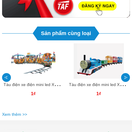
Sản phẩm cùng loại
T
àu điện xe điện mini led XDTDKB30 Dochoikinhbac Trò chơi giải trí thú vị
T
àu điện xe điện mini led XDTDKB29 Dochoikinhbac Trò chơi giải trí thú vị
1₫
1₫
Xem thêm >>