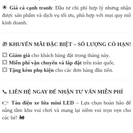
🌟
Giá cả cạnh tranh
: Đầu tư chi phí hợp lý nhưng nhận
được sản phẩm và dịch vụ tối ưu, phù hợp với mọi quy mô
kinh doanh.
🎁
KHUYẾN MÃI ĐẶC BIỆT – SỐ LƯỢNG CÓ HẠN!
💥
Giảm giá
cho khách hàng đặt trong tháng này.
💥
Miễn phí vận chuyển và lắp đặt
trên toàn quốc.
💥
Tặng kèm phụ kiện
cho các đơn hàng đầu tiên.
📞
LIÊN HỆ NGAY ĐỂ NHẬN TƯ VẤN MIỄN PHÍ
👉
Tàu điện xe lửa mini LED
– Lựa chọn hoàn hảo để
nâng tầm khu vui chơi và mang lại niềm vui trọn vẹn cho
các bé! 🚂