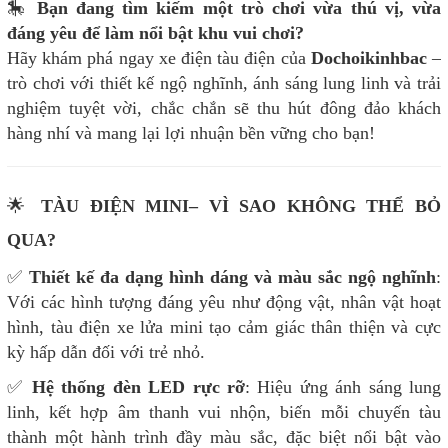
🎠
Bạn đang tìm kiếm một trò chơi vừa thú vị, vừa
đáng yêu để làm nổi bật khu vui chơi?
Hãy khám phá ngay xe điện tàu điện của
Dochoikinhbac
–
trò chơi với thiết kế ngộ nghĩnh, ánh sáng lung linh và trải
nghiệm tuyệt vời, chắc chắn sẽ thu hút đông đảo khách
hàng nhí và mang lại lợi nhuận bền vững cho bạn!
🌟
TÀU ĐIỆN MINI– VÌ SAO KHÔNG THỂ BỎ
QUA?
✅
Thiết kế đa dạng hình dáng và màu sắc ngộ nghĩnh
:
Với các hình tượng đáng yêu như động vật, nhân vật hoạt
hình, tàu điện xe lửa mini tạo cảm giác thân thiện và cực
kỳ hấp dẫn đối với trẻ nhỏ.
✅
Hệ thống đèn LED rực rỡ
: Hiệu ứng ánh sáng lung
linh, kết hợp âm thanh vui nhộn, biến mỗi chuyến tàu
thành một hành trình đầy màu sắc, đặc biệt nổi bật vào