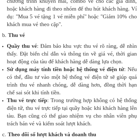
chương trình khuyến mãi, combo vé cho các gia đình,
hoặc khách hàng đi theo nhóm để thu hút khách hàng. Ví
dụ: "Mua 5 vé tặng 1 vé miễn phí" hoặc "Giảm 10% cho
khách mua vé theo cặp".
b.
Thu vé
Quầy thu vé
: Đảm bảo khu vực thu vé rõ ràng, dễ nhìn
thấy. Đặt biển chỉ dẫn và thông tin về giá vé, thời gian
hoạt động của tàu để khách hàng dễ dàng lựa chọn.
Sử dụng máy tính tiền hoặc hệ thống vé điện tử
: Nếu
có thể, đầu tư vào một hệ thống vé điện tử sẽ giúp quá
trình thu vé nhanh chóng, dễ dàng hơn, đồng thời hạn
chế sai sót khi tính tiền.
Thu vé trực tiếp
: Trong trường hợp không có hệ thống
điện tử, thu vé trực tiếp tại quầy hoặc khi khách hàng lên
tàu. Bạn cũng có thể giao nhiệm vụ cho nhân viên phụ
trách bán vé và kiểm soát lượt khách.
c.
Theo dõi số lượt khách và doanh thu