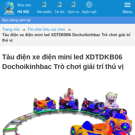
Khu vực
Hà Nội
Menu
Sản phẩm
Tin tức
Dịch vụ
Ngôn ngữ
Bạn đang xem tại
Trang chủ
Trò chơi khu vui chơi
Tàu điện xe điện mini led XDTDKB06 Dochoikinhbac Trò chơi giải trí
thú vị
Tàu điện xe điện mini led XDTDKB06
Dochoikinhbac Trò chơi giải trí thú vị