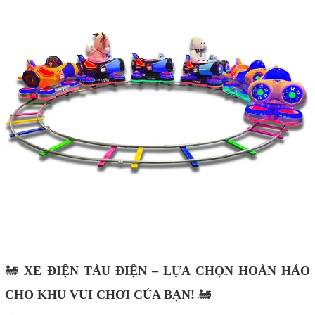
🚂
XE ĐIỆN TÀU ĐIỆN
– LỰA CHỌN HOÀN HẢO
CHO KHU VUI CHƠI CỦA BẠN!
🚂