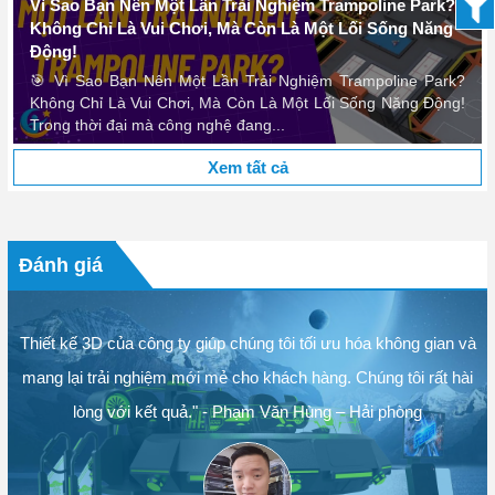
Vì Sao Bạn Nên Một Lần Trải Nghiệm Trampoline Park?
Không Chỉ Là Vui Chơi, Mà Còn Là Một Lối Sống Năng
Động!
🎯 Vì Sao Bạn Nên Một Lần Trải Nghiệm Trampoline Park?
Không Chỉ Là Vui Chơi, Mà Còn Là Một Lối Sống Năng Động!
Trong thời đại mà công nghệ đang...
Xem tất cả
Đánh giá
Thiết kế 3D của công ty giúp chúng tôi tối ưu hóa không gian và
mang lại trải nghiệm mới mẻ cho khách hàng. Chúng tôi rất hài
lòng với kết quả." - Phạm Văn Hùng – Hải phòng