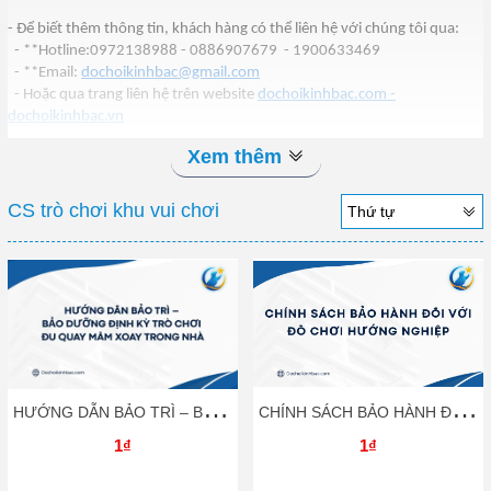
- Để biết thêm thông tin, khách hàng có thể liên hệ với chúng tôi qua:
- **Hotline:0972138988 - 0886907679 - 1900633469
- **Email:
dochoikinhbac@gmail.com
- Hoặc qua trang liên hệ trên website
dochoikinhbac.com -
dochoikinhbac.vn
Xem thêm
CS trò chơi khu vui chơi
Thứ tự
H
ƯỚNG DẪN BẢO TRÌ – BẢO DƯỠNG ĐỊNH KỲ TRÒ CHƠI ĐU QUAY MÂM XOAY TRONG NHÀ
C
HÍNH SÁCH BẢO HÀNH ĐỐI VỚI ĐỒ CHƠI HƯỚNG NGHIỆP
1₫
1₫