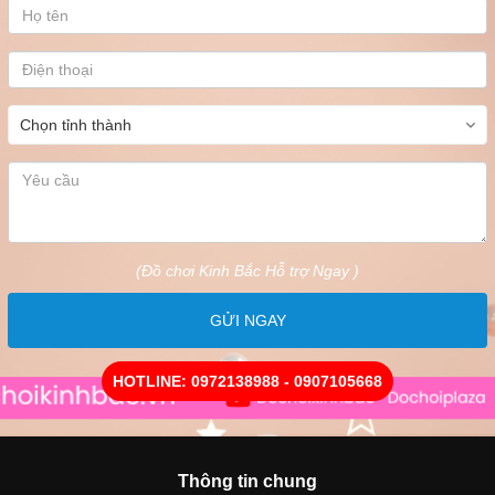
(Đồ chơi Kinh Bắc Hỗ trợ Ngay )
GỬI NGAY
HOTLINE: 0972138988 - 0907105668
Thông tin chung