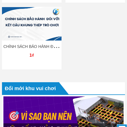
C
HÍNH SÁCH BẢO HÀNH ĐỐI VỚI KẾT CẤU KHUNG THÉP TRÒ CHƠI
1₫
Đổi mới khu vui chơi