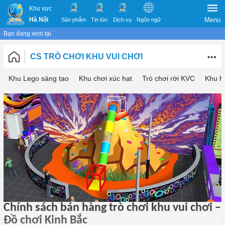
Khu vực
Hà Nội
Menu
Sản phẩm
Tin tức
Dịch vụ
Ngôn ngữ
Bạn đang xem tại
CS TRÒ CHƠI KHU VUI CHƠI
Khu Lego sáng tạo
Khu chơi xúc hạt
Trò chơi rời KVC
Khu h
Chính sách bán hàng trò chơi khu vui chơi –
Đồ chơi Kinh Bắc