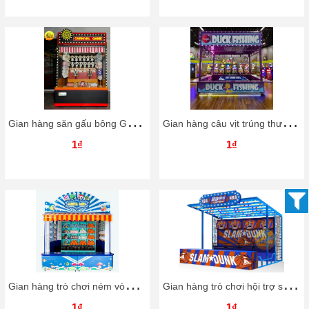
Trò chơi vận động ngoài trời
: Nhà phao trượt khổng lồ, vượt
chướng ngại vật, bóng nước khổng lồ… giúp bùng nổ năng lượng
tại mọi lễ hội.
Trò chơi công nghệ cao
: Máy ném bóng, đua xe VR, trò chơi
cảm ứng – thu hút mọi lứa tuổi từ trẻ nhỏ đến người lớn.
Trò chơi cổ điển trường tồn
: Ném phi tiêu, bắn cung, nhà
gương… mang đậm không khí lễ hội, kết hợp giữa truyền thống
và hiện đại.
G
ian hàng săn gấu bông GHSGKB Đồ Chơi Kinh Bắc – Thử thách vui nhộn, rinh ngay quà khủng!
G
ian hàng câu vịt trúng thưởng GHCVKB Dochoikinhbac – Trò chơi hấp dẫn cho mọi sự kiện!
Trò chơi nhóm gắn kết cộng đồng
: Các trò chơi tập thể sáng
tạo giúp thúc đẩy tinh thần đồng đội và sự hòa đồng.
1₫
1₫
Lý Do Đồ Chơi Kinh Bắc Là Sự Lựa
Chọn Hàng Đầu
Đảm bảo tiêu chuẩn quốc tế
: Chúng tôi cam kết chất lượng
vượt trội và an toàn tuyệt đối trong mọi sản phẩm.
Dịch vụ toàn diện
: Từ tư vấn, thiết kế, vận chuyển, lắp đặt đến
bảo hành, bảo trì – mọi nhu cầu của bạn đều được đáp ứng
nhanh chóng và chu đáo.
G
ian hàng trò chơi ném vòng kỳ thú GHNVKB Dochoikinhbac - Thử thách khéo léo, thu hút mọi lứa tuổi
G
ian hàng trò chơi hội trợ sự kiện GHHTKB Dochoikinhbac Trò chơi lễ hội và sự kiện
Hiệu quả đầu tư cao
: Các trò chơi không chỉ làm nổi bật lễ hội
mà còn giúp bạn tối ưu chi phí và tăng cường giá trị thương hiệu.
1₫
1₫