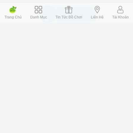
Trang Chủ
Danh Mục
Tin Tức Đồ Chơi
Liên Hệ
Tài Khoản
Copyright © 2006 Dochoikinhbac.com Alright reversed. Designed
Dochoikinhbac.vn
.
cung cấp bởi sapo