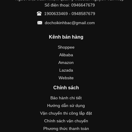
Số điện thoại: 0946647679
1900633469 - 0948587679
dochoikinhbac@gmail.com
Kênh bán hàng
Shoppee
Alibaba
Amazon
Lazada
Website
Chính sách
Bảo hành chi tiết
Hướng dẫn sử dụng
Vận chuyển thi công lắp đặt
Chính sách vận chuyển
Phương thức thanh toán