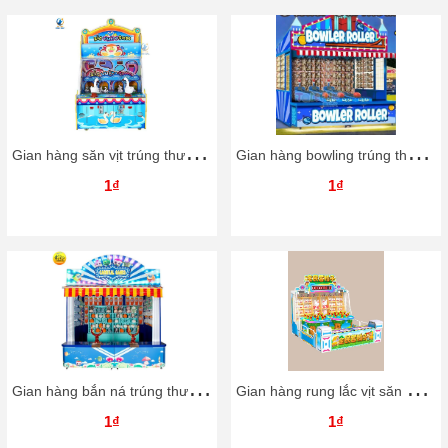
trí công nghệ cao đều giúp gắn kết cộng đồng và gia
đình một cách tự nhiên.
Tương tác cao
: Những trò chơi nhập khẩu không chỉ mang tính
giải trí mà còn khuyến khích người chơi kết nối, chia sẻ niềm vui
cùng nhau.
3. Trải Nghiệm Cá Nhân Hóa Và Thỏa Mãn Mong
G
ian hàng săn vịt trúng thưởng GHSVKB Dochoikinhbac – Trò chơi hấp dẫn mọi sự kiện
G
ian hàng bowling trúng thưởng GHBLKB Dochoikinhbac – Trò chơi hấp dẫn mọi sự kiện
Muốn Thể Hiện
1₫
1₫
Phong cách sáng tạo độc đáo
: Các trò chơi từ Đồ Chơi Kinh
Bắc giúp nhà đầu tư tạo nên điểm nhấn riêng cho lễ hội, thể hiện
cá tính và tầm nhìn khác biệt.
Thỏa mãn nhu cầu chinh phục và khẳng định bản thân
: Với
các trò chơi kỹ năng, vận động đỉnh cao, người chơi không chỉ
giải trí mà còn trải nghiệm cảm giác chiến thắng và vượt qua giới
hạn của bản thân.
G
ian hàng bắn ná trúng thưởng gấu thưởng GHBNKB Dochoikinhbac – Trò chơi hấp dẫn mọi sự kiện
G
ian hàng rung lắc vịt săn gấu GHRVKB Dochoikinhbac – Cơ hội kinh doanh hấp dẫn!!
Điểm Nhấn Trò Chơi Lễ Hội Từ Đồ
1₫
1₫
Chơi Kinh Bắc