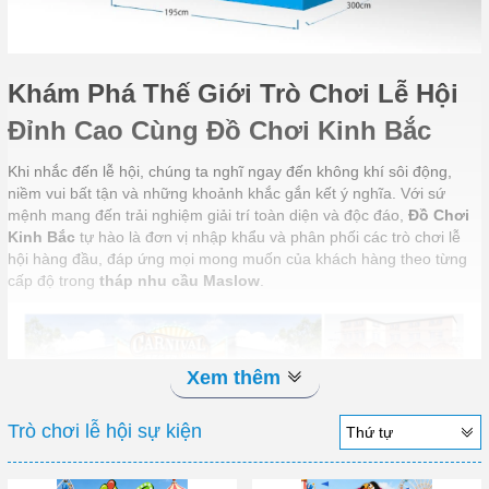
Khám Phá Thế Giới Trò Chơi Lễ Hội
Đỉnh Cao Cùng Đồ Chơi Kinh Bắc
Khi nhắc đến lễ hội, chúng ta nghĩ ngay đến không khí sôi động,
niềm vui bất tận và những khoảnh khắc gắn kết ý nghĩa. Với sứ
mệnh mang đến trải nghiệm giải trí toàn diện và độc đáo,
Đồ Chơi
Kinh Bắc
tự hào là đơn vị nhập khẩu và phân phối các trò chơi lễ
hội hàng đầu, đáp ứng mọi mong muốn của khách hàng theo từng
cấp độ trong
tháp nhu cầu Maslow
.
Xem thêm
Trò chơi lễ hội sự kiện
Thứ tự