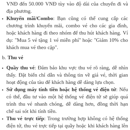
VNĐ đến 50.000 VNĐ tùy vào độ dài của chuyến đi và
địa phương.
Khuyến mãi/Combo
: Bạn cũng có thể cung cấp các
chương trình khuyến mãi, combo vé cho các gia đình,
hoặc khách hàng đi theo nhóm để thu hút khách hàng. Ví
dụ: "Mua 5 vé tặng 1 vé miễn phí" hoặc "Giảm 10% cho
khách mua vé theo cặp".
b.
Thu vé
Quầy thu vé
: Đảm bảo khu vực thu vé rõ ràng, dễ nhìn
thấy. Đặt biển chỉ dẫn và thông tin về giá vé, thời gian
hoạt động của tàu để khách hàng dễ dàng lựa chọn.
Sử dụng máy tính tiền hoặc hệ thống vé điện tử
: Nếu
có thể, đầu tư vào một hệ thống vé điện tử sẽ giúp quá
trình thu vé nhanh chóng, dễ dàng hơn, đồng thời hạn
chế sai sót khi tính tiền.
Thu vé trực tiếp
: Trong trường hợp không có hệ thống
điện tử, thu vé trực tiếp tại quầy hoặc khi khách hàng lên