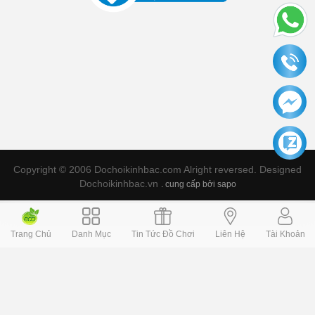
Copyright © 2006 Dochoikinhbac.com Alright reversed. Designed
Dochoikinhbac.vn
.
cung cấp bởi sapo
Trang Chủ
Danh Mục
Tin Tức Đồ Chơi
Liên Hệ
Tài Khoản