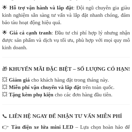
🌟
Hỗ trợ vận hành và lắp đặt
: Đội ngũ chuyên gia giàu
kinh nghiệm sẵn sàng tư vấn và lắp đặt nhanh chóng, đảm
bảo tàu hoạt động hiệu quả.
🌟
Giá cả cạnh tranh
: Đầu tư chi phí hợp lý nhưng nhận
được sản phẩm và dịch vụ tối ưu, phù hợp với mọi quy mô
kinh doanh.
🎁
KHUYẾN MÃI ĐẶC BIỆT – SỐ LƯỢNG CÓ HẠN!
💥
Giảm giá
cho khách hàng đặt trong tháng này.
💥
Miễn phí vận chuyển và lắp đặt
trên toàn quốc.
💥
Tặng kèm phụ kiện
cho các đơn hàng đầu tiên.
📞
LIÊN HỆ NGAY ĐỂ NHẬN TƯ VẤN MIỄN PHÍ
👉
Tàu điện xe lửa mini LED
– Lựa chọn hoàn hảo để