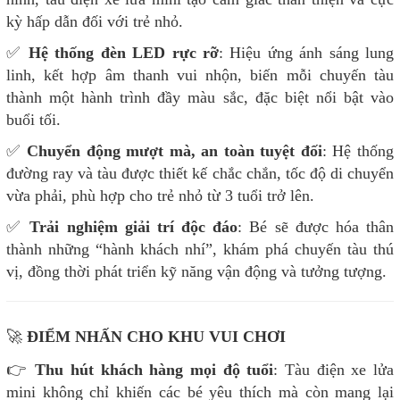
kỳ hấp dẫn đối với trẻ nhỏ.
✅
Hệ thống đèn LED rực rỡ
: Hiệu ứng ánh sáng lung
linh, kết hợp âm thanh vui nhộn, biến mỗi chuyến tàu
thành một hành trình đầy màu sắc, đặc biệt nổi bật vào
buổi tối.
✅
Chuyển động mượt mà, an toàn tuyệt đối
: Hệ thống
đường ray và tàu được thiết kế chắc chắn, tốc độ di chuyển
vừa phải, phù hợp cho trẻ nhỏ từ 3 tuổi trở lên.
✅
Trải nghiệm giải trí độc đáo
: Bé sẽ được hóa thân
thành những “hành khách nhí”, khám phá chuyến tàu thú
vị, đồng thời phát triển kỹ năng vận động và tưởng tượng.
🚀
ĐIỂM NHẤN CHO KHU VUI CHƠI
👉
Thu hút khách hàng mọi độ tuổi
: Tàu điện xe lửa
mini không chỉ khiến các bé yêu thích mà còn mang lại