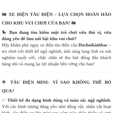
🚂
XE ĐIỆN TÀU ĐIỆN
– LỰA CHỌN HOÀN HẢO
CHO KHU VUI CHƠI CỦA BẠN!
🚂
🎠
Bạn đang tìm kiếm một trò chơi vừa thú vị, vừa
đáng yêu để làm nổi bật khu vui chơi?
Hãy khám phá ngay xe điện tàu điện của
Dochoikinhbac
–
trò chơi với thiết kế ngộ nghĩnh, ánh sáng lung linh và trải
nghiệm tuyệt vời, chắc chắn sẽ thu hút đông đảo khách
hàng nhí và mang lại lợi nhuận bền vững cho bạn!
🌟
TÀU ĐIỆN MINI– VÌ SAO KHÔNG THỂ BỎ
QUA?
✅
Thiết kế đa dạng hình dáng và màu sắc ngộ nghĩnh
:
Với các hình tượng đáng yêu như động vật, nhân vật hoạt
hình, tàu điện xe lửa mini tạo cảm giác thân thiện và cực