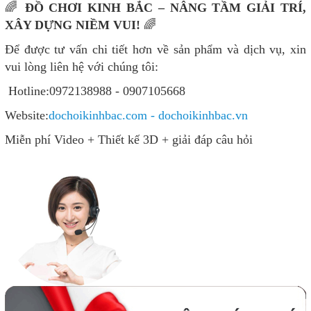
🌈
ĐỒ CHƠI KINH BẮC – NÂNG TẦM GIẢI TRÍ,
XÂY DỰNG NIỀM VUI!
🌈
Để được tư vấn chi tiết hơn về sản phẩm và dịch vụ, xin
vui lòng liên hệ với chúng tôi:
Hotline:0972138988 - 0907105668
Website:
dochoikinhbac.com - dochoikinhbac.vn
Miễn phí Video + Thiết kế 3D + giải đáp câu hỏi