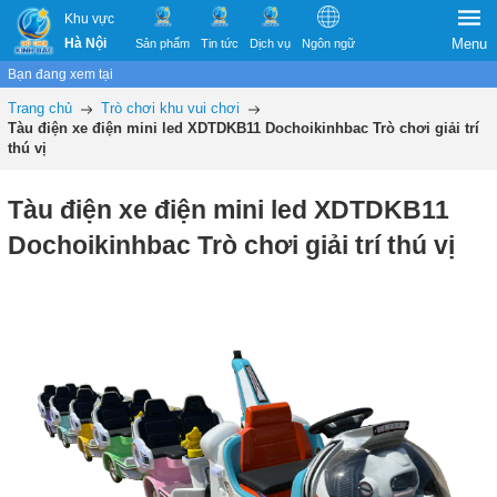
Khu vực
Hà Nội
Menu
Sản phẩm
Tin tức
Dịch vụ
Ngôn ngữ
Bạn đang xem tại
Trang chủ
Trò chơi khu vui chơi
Tàu điện xe điện mini led XDTDKB11 Dochoikinhbac Trò chơi giải trí
thú vị
Tàu điện xe điện mini led XDTDKB11
Dochoikinhbac Trò chơi giải trí thú vị