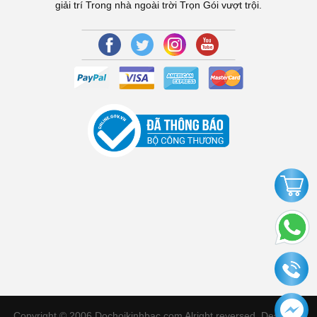
Bảo hành chi tiết
Hướng dẫn sử dụng
Vận chuyển thi công lắp đặt
Chính sách vận chuyển
Phương thức thanh toán
Bảo mật thông tin
Hướng dẫn
Hướng dẫn mua hàng
Thanh toán
Điều khoản dịch vụ
Dochoikinhbac.com Chuyên Gia Tư vấn thiết kế đầu tư khu vui chơi
giải trí Trong nhà ngoài trời Trọn Gói vượt trội.