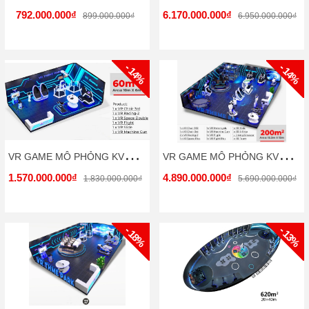
thương hiệu và thu hút khách hàng tiềm năng đến với khu vui chơi của
792.000.000₫
6.170.000.000₫
899.000.000₫
6.950.000.000₫
bạn.
6. Dịch Vụ Khách Hàng Chuyên Nghiệp
Đội ngũ chăm sóc khách hàng của Đồ Chơi Kinh Bắc luôn sẵn
- 14%
- 14%
sàng lắng nghe và hỗ trợ bạn. Chúng tôi cam kết cung cấp dịch vụ khách
hàng tận tâm, giúp bạn giải quyết mọi thắc mắc và yêu cầu trong quá
trình hợp tác, từ khâu tư vấn ban đầu cho đến hỗ trợ sau khi khu vui
chơi đi vào hoạt động.
Lựa chọn Đồ Chơi Kinh Bắc làm đối tác cung cấp trọn gói cho khu
V
R GAME MÔ PHỎNG KVCGE1024- 60m2 công viên vui chơi mô phỏng thực tế ảo hấp dẫn
V
R GAME MÔ PHỎNG KVCGE1025- 200m2 công viên vui chơi mô phỏng thực tế ảo hấp dẫn
vui chơi giải trí Virtual Reality Machine Game là quyết định thông minh
giúp bạn khẳng định vị thế trong thị trường giải trí đang bùng nổ. Hãy để
1.570.000.000₫
4.890.000.000₫
1.830.000.000₫
5.690.000.000₫
chúng tôi đồng hành cùng bạn trong hành trình khám phá những cơ hội
mới, tạo ra những trải nghiệm thú vị và mang lại lợi nhuận cao cho bạn.
Cùng nhau, chúng ta sẽ xây dựng một khu vui chơi giải trí không chỉ độc
đáo mà còn an toàn và hấp dẫn cho mọi lứa tuổi!
- 18%
- 13%
Liên hệ
- Để biết thêm thông tin, khách hàng có thể liên hệ với chúng tôi
qua:
- **Hotline:
0972138988 - 0907105668 - 1900633469
- **Email:
dochoikinhbac@gmail.com