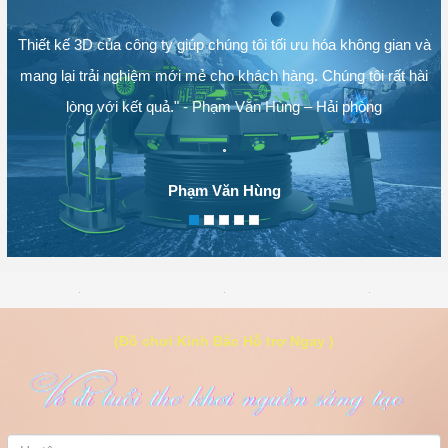
Xem tất cả
Đánh giá
Thiết kế 3D của công ty giúp chúng tôi tối ưu hóa không gian và
mang lại trải nghiệm mới mẻ cho khách hàng. Chúng tôi rất hài
lòng với kết quả." - Phạm Văn Hùng – Hải phòng