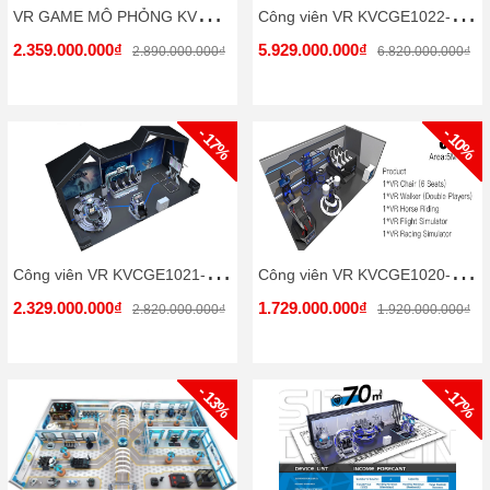
- Hoặc qua trang liên hệ trên website
dochoikinhbac.com -
V
R GAME MÔ PHỎNG KVCGE1023- 100m2 công viên vui chơi mô phỏng thực tế ảo hấp dẫn
C
ông viên VR KVCGE1022- 620m2 Khu VR game giải trí thực tế ảo - Game thùng siêu thị giải trí VR hấp dẫn
dochoikinhbac.vn
2.359.000.000₫
5.929.000.000₫
2.890.000.000₫
6.820.000.000₫
- 17%
- 10%
C
ông viên VR KVCGE1021- 66m2 Khu VR game giải trí thực tế ảo - Game thùng siêu thị giải trí VR hấp dẫn
C
ông viên VR KVCGE1020- 50m2 Khu VR game giải trí thực tế ảo - Game thùng siêu thị giải trí VR hấp dẫn
2.329.000.000₫
1.729.000.000₫
2.820.000.000₫
1.920.000.000₫
Dự báo phân tích doanh thu chi phí đầu tư khu vui chơi giải trí tham
khảo :
- 13%
- 17%