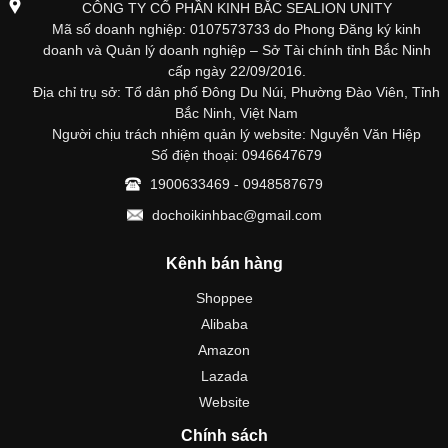
(Đồ chơi Kinh Bắc Hỗ trợ Ngay )
GỬI NGAY
HOTLINE: 0972138988 - 0907105668
Thông tin chung
CÔNG TY CỔ PHẦN KINH BẮC SEALION UNITY