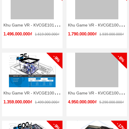
K
hu Game VR - KVCGE1010- 54 m2 Công viên game giải trí VR thực tế ảo - Game thùng siêu thị giải trí VR
K
hu Game VR - KVCGE1009 - 53 m2 Công viên game giải trí VR thực tế ảo - Game thùng siêu thị giải trí VR
1.496.000.000₫
1.790.000.000₫
1.619.000.000₫
1.939.000.000₫
- 9%
- 6%
K
hu Game VR - KVCGE1008 - 35 m2 Công viên game giải trí VR thực tế ảo - Game thùng siêu thị giải trí VR
K
hu Game VR - KVCGE1007 - 300 m2 Công viên game giải trí VR thực tế ảo - Game thùng siêu thị giải trí VR
1.359.000.000₫
4.950.000.000₫
1.499.000.000₫
5.290.000.000₫
- 17%
- 9%