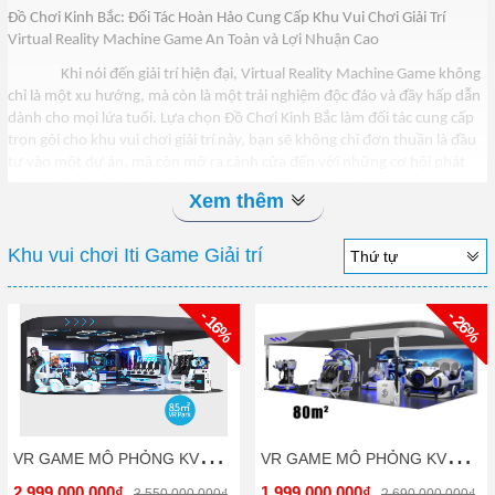
Đồ Chơi Kinh Bắc: Đối Tác Hoàn Hảo Cung Cấp Khu Vui Chơi Giải Trí
Virtual Reality Machine Game An Toàn và Lợi Nhuận Cao
Khi nói đến giải trí hiện đại, Virtual Reality Machine Game không
chỉ là một xu hướng, mà còn là một trải nghiệm độc đáo và đầy hấp dẫn
dành cho mọi lứa tuổi. Lựa chọn Đồ Chơi Kinh Bắc làm đối tác cung cấp
trọn gói cho khu vui chơi giải trí này, bạn sẽ không chỉ đơn thuần là đầu
tư vào một dự án, mà còn mở ra cánh cửa đến với những cơ hội phát
triển kinh doanh và lợi nhuận cao trong lĩnh vực giải trí.
Xem thêm
1. Trải Nghiệm Giải Trí Đỉnh Cao
Khu vui chơi Iti Game Giải trí
Đồ Chơi Kinh Bắc cam kết mang đến những trải nghiệm thực tế
Thứ tự
ảo chân thực và sống động nhất. Các trò chơi được thiết kế đặc sắc, kết
hợp công nghệ tiên tiến, cho phép người chơi thỏa sức khám phá những
- 16%
- 26%
thế giới kỳ diệu, từ các cuộc phiêu lưu mạo hiểm đến những thử thách
trí tuệ. Mọi lứa tuổi đều có thể tìm thấy niềm vui và sự phấn khích khi
tham gia vào những trò chơi độc đáo này.
2. An Toàn Là Trên Hết
An toàn là ưu tiên hàng đầu trong mọi hoạt động của Đồ Chơi
V
R GAME MÔ PHỎNG KVCGE1031- 85m2 công viên vui chơi mô phỏng thực tế ảo hấp dẫn
V
R GAME MÔ PHỎNG KVCGE1030- 80m2 công viên vui chơi mô phỏng thực tế ảo hấp dẫn
Kinh Bắc. Chúng tôi cung cấp các thiết bị hiện đại, đã được kiểm định
chất lượng và an toàn theo tiêu chuẩn quốc tế. Quy trình vận hành
2.999.000.000₫
1.999.000.000₫
3.550.000.000₫
2.690.000.000₫