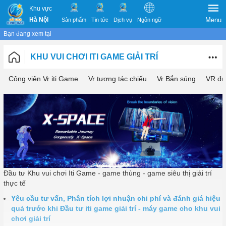
Khu vực
Hà Nội
Menu
Sản phẩm
Tin tức
Dịch vụ
Ngôn ngữ
Bạn đang xem tại
KHU VUI CHƠI ITI GAME GIẢI TRÍ
Công viên Vr iti Game
Vr tương tác chiếu
Vr Bắn súng
VR đu
Đầu tư Khu vui chơi Iti Game - game thùng - game siêu thị giải trí
thực tế
Yêu cầu tư vấn, Phân tích lợi nhuận chi phí và đánh giá hiệu
quả
trước khi
Đầu tư iti game giải trí - máy game cho khu vui
chơi giải trí