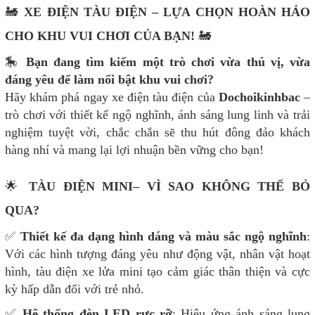
🚂
XE ĐIỆN TÀU ĐIỆN
– LỰA CHỌN HOÀN HẢO
CHO KHU VUI CHƠI CỦA BẠN!
🚂
🎠
Bạn đang tìm kiếm một trò chơi vừa thú vị, vừa
đáng yêu để làm nổi bật khu vui chơi?
Hãy khám phá ngay xe điện tàu điện của
Dochoikinhbac
–
trò chơi với thiết kế ngộ nghĩnh, ánh sáng lung linh và trải
nghiệm tuyệt vời, chắc chắn sẽ thu hút đông đảo khách
hàng nhí và mang lại lợi nhuận bền vững cho bạn!
🌟
TÀU ĐIỆN MINI– VÌ SAO KHÔNG THỂ BỎ
QUA?
✅
Thiết kế đa dạng hình dáng và màu sắc ngộ nghĩnh
:
Với các hình tượng đáng yêu như động vật, nhân vật hoạt
hình, tàu điện xe lửa mini tạo cảm giác thân thiện và cực
kỳ hấp dẫn đối với trẻ nhỏ.
✅
Hệ thống đèn LED rực rỡ
: Hiệu ứng ánh sáng lung