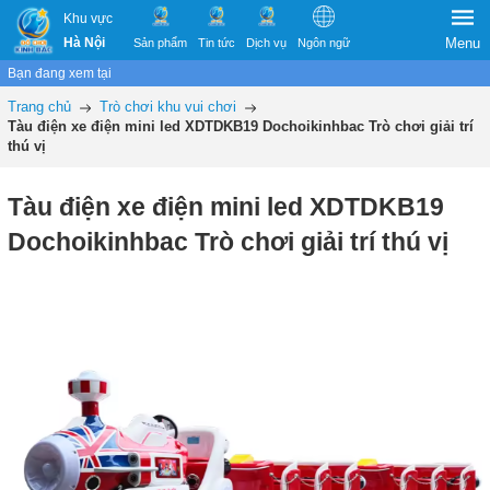
Khu vực
Hà Nội
Menu
Sản phẩm
Tin tức
Dịch vụ
Ngôn ngữ
Bạn đang xem tại
Trang chủ
Trò chơi khu vui chơi
Tàu điện xe điện mini led XDTDKB19 Dochoikinhbac Trò chơi giải trí
thú vị
Tàu điện xe điện mini led XDTDKB19
Dochoikinhbac Trò chơi giải trí thú vị