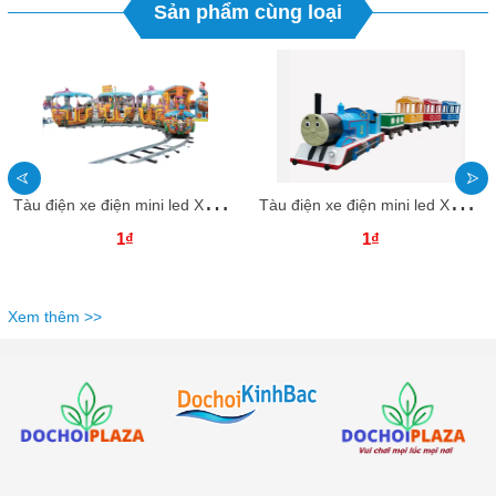
Sản phẩm cùng loại
T
àu điện xe điện mini led XDTDKB30 Dochoikinhbac Trò chơi giải trí thú vị
T
àu điện xe điện mini led XDTDKB29 Dochoikinhbac Trò chơi giải trí thú vị
1₫
1₫
Xem thêm >>