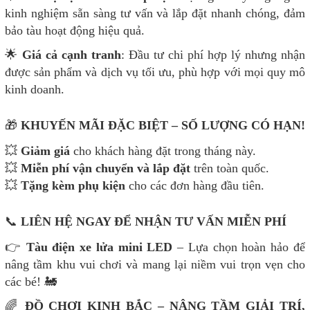
kinh nghiệm sẵn sàng tư vấn và lắp đặt nhanh chóng, đảm
bảo tàu hoạt động hiệu quả.
🌟
Giá cả cạnh tranh
: Đầu tư chi phí hợp lý nhưng nhận
được sản phẩm và dịch vụ tối ưu, phù hợp với mọi quy mô
kinh doanh.
🎁
KHUYẾN MÃI ĐẶC BIỆT – SỐ LƯỢNG CÓ HẠN!
💥
Giảm giá
cho khách hàng đặt trong tháng này.
💥
Miễn phí vận chuyển và lắp đặt
trên toàn quốc.
💥
Tặng kèm phụ kiện
cho các đơn hàng đầu tiên.
📞
LIÊN HỆ NGAY ĐỂ NHẬN TƯ VẤN MIỄN PHÍ
👉
Tàu điện xe lửa mini LED
– Lựa chọn hoàn hảo để
nâng tầm khu vui chơi và mang lại niềm vui trọn vẹn cho
các bé! 🚂
🌈
ĐỒ CHƠI KINH BẮC – NÂNG TẦM GIẢI TRÍ,