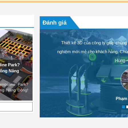
Thành Công
Khi nhắc đến thành công trong kinh doanh, người ta
đến chiến lược lớn, tầm nhìn xa hoặc sản phẩm đ
Đánh giá
nhiên, một thực tế mà...
 với mọi khía
Thiết kế 3D của công ty giúp chúng t
ang
nghiệm mới mẻ cho khách hàng. Chúng 
Hùng –
Park?
 Năng
ine Park?
Năng Động!
Phạm