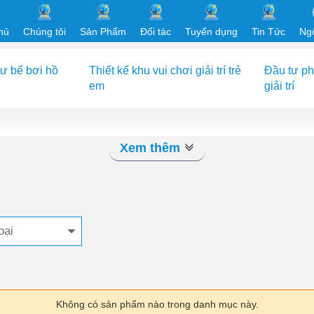
hủ
Chúng tôi
Sản Phẩm
Đối tác
Tuyển dụng
Tin Tức
Ng
ư bể bơi hồ
Thiết kế khu vui chơi giải trí trẻ
Đầu tư p
em
giải trí
Xem thêm
oại
Không có sản phẩm nào trong danh mục này.
Những Chi Tiết Nhỏ Trong Vận Hành Quyết Địn