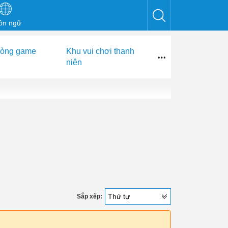
ôn ngữ
hòng game
Khu vui chơi thanh
niên
Thứ tự
Sắp xếp:
h 80%
Mô Hình Nhà Bóng Kinh Doanh: Giải Pháp Khở