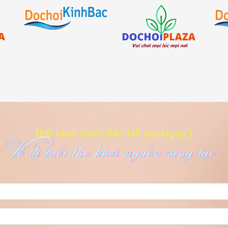
(Đồ chơi Kinh Bắc Hỗ trợ Ngay )