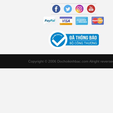
Copyright © 2006 Dochoikinhbac.com Alright revers