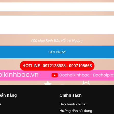
(Đồ chơi Kinh Bắc Hỗ trợ Ngay )
GỬI NGAY
HOTLINE: 0972138988 - 0907105668
bán hàng
Chính sách
e
Bảo hành chi tiết
Hướng dẫn sử dụng