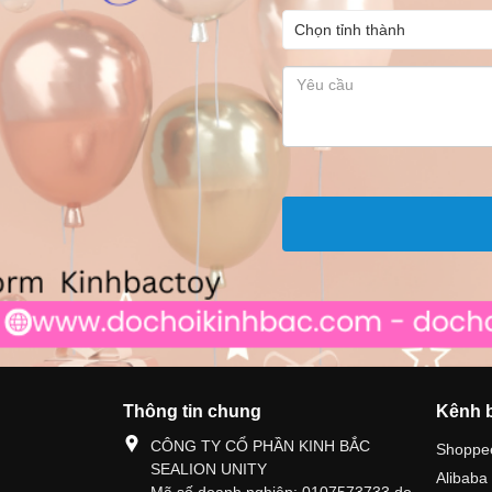
Thông tin chung
Kênh 
CÔNG TY CỔ PHẦN KINH BẮC
Shoppe
SEALION UNITY
Alibaba
Mã số doanh nghiệp: 0107573733 do