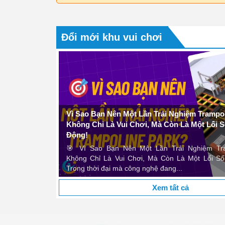
 Kết Hợp
 Bắc Việt
Đổi mới khu vui chơi
Dịch vụ thiết kế 3D chất lượng cao và hợp lý về giá. Tôi rất hài lòng
cạnh của dự án của chúng tôi." - Lê Thị Mai Linh – Kiên Gi
Vì Sao Bạn Nên Một Lần Trải Nghiệm Trampoline 
Không Chỉ Là Vui Chơi, Mà Còn Là Một Lối Sống
Động!
Lê Thị Mai Linh
🎯 Vì Sao Bạn Nên Một Lần Trải Nghiệm Trampol
Không Chỉ Là Vui Chơi, Mà Còn Là Một Lối Sống 
Trong thời đại mà công nghệ đang...
Xem tất cả