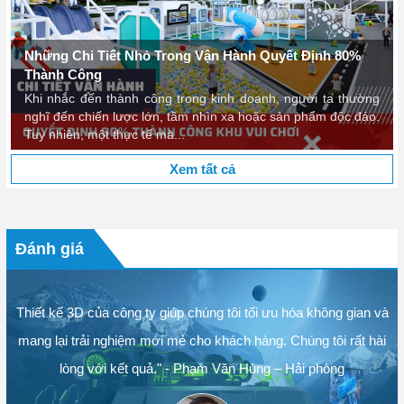
Những Chi Tiết Nhỏ Trong Vận Hành Quyết Định 80%
Thành Công
Khi nhắc đến thành công trong kinh doanh, người ta thường
nghĩ đến chiến lược lớn, tầm nhìn xa hoặc sản phẩm độc đáo.
Tuy nhiên, một thực tế mà...
Xem tất cả
Đánh giá
Thiết kế 3D của công ty giúp chúng tôi tối ưu hóa không gian và
mang lại trải nghiệm mới mẻ cho khách hàng. Chúng tôi rất hài
lòng với kết quả." - Phạm Văn Hùng – Hải phòng