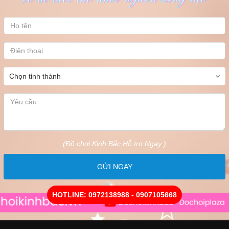
(Đồ chơi Kinh Bắc Hỗ trợ Ngay )
GỬI NGAY
HOTLINE: 0972138988 - 0907105668