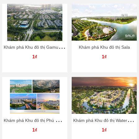
K
hám phá Khu đô thị Gamuda Gardens
Khám phá Khu đô thị Sala
1₫
1₫
K
hám phá Khu đô thị Phú Mỹ Hưng
K
hám phá Khu đô thị Waterpoint
1₫
1₫