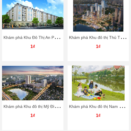
K
hám phá Khu Đô Thị An Phú – An Khánh
K
hám phá Khu đô thị Thủ Thiêm Eco Smart City
1₫
1₫
K
hám phá Khu đô thị Mỹ Đình II
K
hám phá Khu đô thị Nam Thăng Long (Ciputra)
1₫
1₫