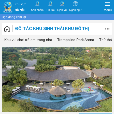
Khu vực
Hà Nội
Menu
Sản phẩm
Tin tức
Dịch vụ
Ngôn ngữ
Bạn đang xem tại
ĐỐI TÁC KHU SINH THÁI KHU ĐÔ THỊ
Khu vui chơi trẻ em trong nhà
Trampoline Park Arena
Thử thác