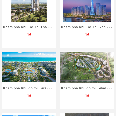
K
hám phá Khu Đô Thị Thảo Điền Green
K
hám phá Khu Đô Thị Sinh Thái Vinhomes Central Park
1₫
1₫
K
hám phá Khu đô thị CaraWorld Cam Ranh
K
hám phá Khu đô thị Celadon City
1₫
1₫