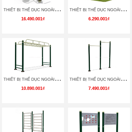
T
HIẾT BỊ THỂ DỤC NGOÀI TRỜI TDNT029 DOCHOIKINHBAC
T
HIẾT BỊ THỂ DỤC NGOÀI TRỜI TDNT030 DOCHOIKINHBAC
16.490.001₫
6.290.001₫
T
HIẾT BỊ THỂ DỤC NGOÀI TRỜI TDNT031 DOCHOIKINHBAC
T
HIẾT BỊ THỂ DỤC NGOÀI TRỜI TDNT032 DOCHOIKINHBAC
10.890.001₫
7.490.001₫