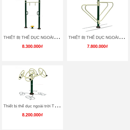
T
HIẾT BỊ THỂ DỤC NGOÀI TRỜI TDNT045 DOCHOIKINHBAC
T
HIẾT BỊ THỂ DỤC NGOÀI TRỜI TDNT047 DOCHOIKINHBAC
8.300.000₫
7.800.000₫
T
hiết bị thể dục ngoài trời TDNT046 Dochoikinhbac
8.200.000₫
Những Chi Tiết Nhỏ Trong Vận Hành Quyết Định 80%