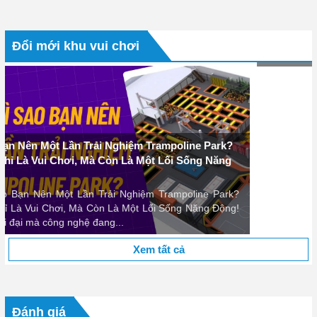
Thành Công
Khi nhắc đến thành công trong kinh doanh, người ta thường
nghĩ đến chiến lược lớn, tầm nhìn xa hoặc sản phẩm độc đáo.
Đổi mới khu vui chơi
Tuy nhiên, một thực tế mà...
Xem tất cả
Đánh giá