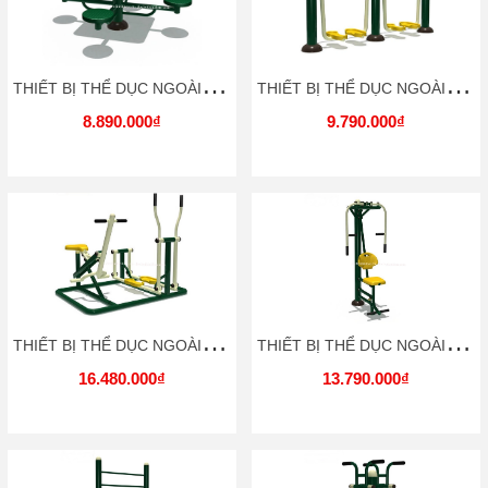
T
HIẾT BỊ THỂ DỤC NGOÀI TRỜI TDNT037 DOCHOIKINHBAC
T
HIẾT BỊ THỂ DỤC NGOÀI TRỜI TDNT038 DOCHOIKINHBAC
8.890.000₫
9.790.000₫
T
HIẾT BỊ THỂ DỤC NGOÀI TRỜI TDNT039 DOCHOIKINHBAC
T
HIẾT BỊ THỂ DỤC NGOÀI TRỜI TDNT001 DOCHOIKINHBAC
16.480.000₫
13.790.000₫