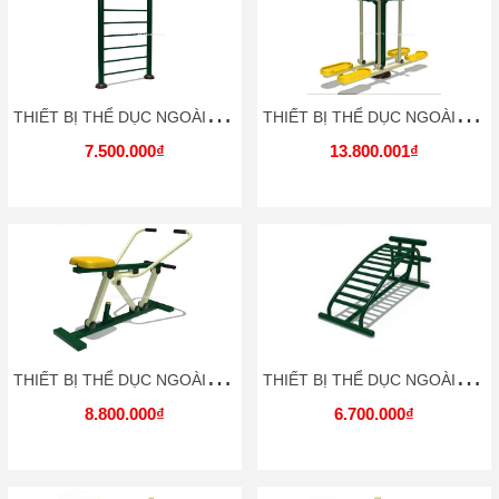
T
HIẾT BỊ THỂ DỤC NGOÀI TRỜI TDNT041 DOCHOIKINHBAC
T
HIẾT BỊ THỂ DỤC NGOÀI TRỜI TDNT042 DOCHOIKINHBAC
7.500.000₫
13.800.001₫
T
HIẾT BỊ THỂ DỤC NGOÀI TRỜI TDNT043 DOCHOIKINHBAC
T
HIẾT BỊ THỂ DỤC NGOÀI TRỜI TDNT044 DOCHOIKINHBAC
8.800.000₫
6.700.000₫