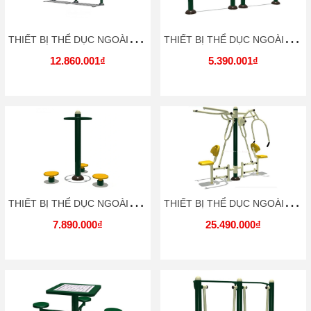
T
HIẾT BỊ THỂ DỤC NGOÀI TRỜI TDNT033 DOCHOIKINHBAC
T
HIẾT BỊ THỂ DỤC NGOÀI TRỜI TDNT034 DOCHOIKINHBAC
12.860.001₫
5.390.001₫
T
HIẾT BỊ THỂ DỤC NGOÀI TRỜI TDNT035 DOCHOIKINHBAC
T
HIẾT BỊ THỂ DỤC NGOÀI TRỜI TDNT036 DOCHOIKINHBAC
7.890.000₫
25.490.000₫