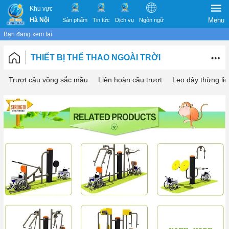
Khu vực
Hà Nội
Menu
Sản phẩm
Tin tức
Dịch vụ
Ngôn ngữ
Bạn đang xem tại
THIẾT BỊ THỂ THAO NGOÀI TRỜI
Trượt cầu vồng sắc mầu
Liên hoàn cầu trượt
Leo dây thừng li