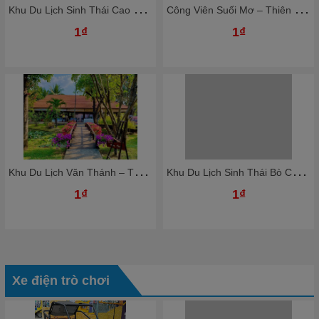
K
hu Du Lịch Sinh Thái Cao Minh - Thiên Đường Nghỉ Dưỡng Giữa Lòng Đồng Nai
C
ông Viên Suối Mơ – Thiên Đường Giải Trí Xanh Giữa Thiên Nhiên
1₫
1₫
K
hu Du Lịch Văn Thánh – Thiên Đường Nghỉ Dưỡng Giữa Lòng Sài Gòn
K
hu Du Lịch Sinh Thái Bò Cạp Vàng – Thiên Đường Giải Trí Xanh Gần Sài Gòn
1₫
1₫
Xe điện trò chơi