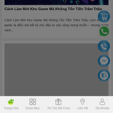
Cách Làm Mới Khu Game Mà Không Tốn Tiền Trăm Triệu
Cách Làm Mới Khu Game Mà Không Tốn Tiền Trăm Triệu Làm mới khu
game là điều mà bất kỳ chủ đầu tư nào cũng mong muốn – nhưng ngân
sách...
Lập Kế Hoạch Bảo Dưỡng Định Kỳ: Bí Mật Để Khu Vui Chơi
Trang Chủ
Danh Mục
Tin Tức Đồ Chơi
Liên Hệ
Tài Khoản
Bền Vững