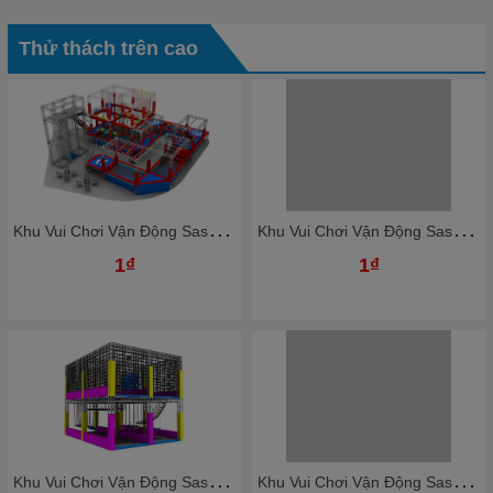
Thử thách trên cao
K
hu Vui Chơi Vận Động Sasuke Vượt Chướng Ngại Vật KBSSK25
K
hu Vui Chơi Vận Động Sasuke Vượt Chướng Ngại Vật KBSSK21
1₫
1₫
K
hu Vui Chơi Vận Động Sasuke Vượt Chướng Ngại Vật KBSSK23
K
hu Vui Chơi Vận Động Sasuke Vượt Chướng Ngại Vật KBSSK19