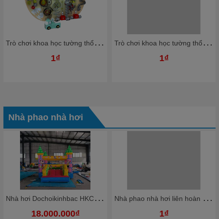
T
rò chơi khoa học tường thổi bóng nhựa Ziczac TTBKB05 Dochoikinhbac Trò chơi hấp dẫn trong nhà bóng
T
rò chơi khoa học tường thổi bóng nhựa Ziczac TTBKB03 Dochoikinhbac Trò chơi hấp dẫn trong nhà bóng
1₫
1₫
Nhà phao nhà hơi
N
hà hơi Dochoikinhbac HKCNH4
N
hà phao nhà hơi liên hoàn NPNHKB03 Dochoikinhbac - Khu trò chơi phao hơi vui nhộn
18.000.000₫
1₫