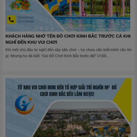
KHÁCH HÀNG NHỚ TÊN ĐỒ CHƠI KINH BẮC TRƯỚC CẢ KHI
NGHĨ ĐẾN KHU VUI CHƠI
Khi một chủ đầu tư nghĩ đến xây sân chơi – họ chưa cần biết mình cần trò
gì. Nhưng họ đã biết: “Gọi Đồ Chơi Kinh Bắc trước đã!” Vì Đồ...