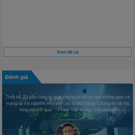
Những Chi Tiết Nhỏ Trong Vận Hành Quyết Định 80%
Thành Công
Khi nhắc đến thành công trong kinh doanh, người ta thường
nghĩ đến chiến lược lớn, tầm nhìn xa hoặc sản phẩm độc đáo.
Tuy nhiên, một thực tế mà...
Xem tất cả
Đánh giá
Thiết kế 3D của công ty giúp chúng tôi tối ưu hóa không gian và
mang lại trải nghiệm mới mẻ cho khách hàng. Chúng tôi rất hài
lòng với kết quả." - Phạm Văn Hùng – Hải phòng