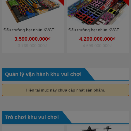
Đ
ấu trường bạt nhún KVCTP9012- Trampoline park rộng lớn chuẩn quốc tế - Công viên bạt nhún vôi nhộn
Đ
ấu trường bạt nhún KVCTP9010- Trampoline park rộng lớn chuẩn quốc tế - Công viên bạt nhún vôi nhộn
3.590.000.000₫
4.299.000.000₫
3.769.000.000₫
4.699.000.000₫
Quản lý vận hành khu vui chơi
Hiện tại mục này chưa cập nhật sản phẩm.
Trò chơi khu vui chơi