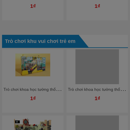
1₫
1₫
Trò chơi khu vui chơi trẻ em
T
rò chơi khoa học tường thổi bóng nhựa Ziczac TTBKB06 Dochoikinhbac Trò chơi hấp dẫn trong nhà bóng
T
rò chơi khoa học tường thổi bóng nhựa Ziczac TTBKB04 Dochoikinhbac Trò chơi hấp dẫn trong nhà bóng
1₫
1₫