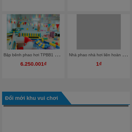
B
ập bênh phao hơi TPBB1 Dochoikinhbac Giải trí hấp dẫn khu vui chơi
N
hà phao nhà hơi liên hoàn NPNHKB02 Dochoikinhbac - Khu trò chơi phao hơi vui nhộn
6.250.001₫
1₫
Đổi mới khu vui chơi