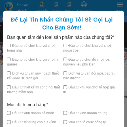
Khu vực
Hà Nội
Menu
Sản phẩm
Tin tức
Dịch vụ
Ngôn ngữ
Để Lại Tin Nhắn Chúng Tôi Sẽ Gọi Lại
Bạn đang xem tại
×
Cho Bạn Sớm!
Bạn quan tâm đến loại sản phẩm nào của chúng tôi?
*
Đầu tư trò chơi khu vui chơi
Đầu tư trò chơi khu vui chơi
trong nhà
ngoài trời
Đầu tư trò chơi khu vui chơi iti
Đầu tư trò chơi đồ chơi rời,
games
nguyên liệu phụ kiện
Dịch vụ tư vấn quy hoạch thiết
Dịch vụ tư vấn đổi mới, bảo trì,
kế video 3D trọn gói
bảo dưỡng
TRANG CHỦ
Đầu tư thiết kế thi công nội thất
Đầu tư khu vui chơi tổ hợp giải
trường mầm non
trí
Khu vui chơi trẻ em trong nhà
Trampoline Park Arena
Thử thách
Mục đích mua hàng
*
Danh mục nổi bật
Đầu tư kinh doanh cá nhân
Đầu tư kinh doanh chung
Đầu tư sử dụng cho gia đình
Mua cho tổ chức công ty