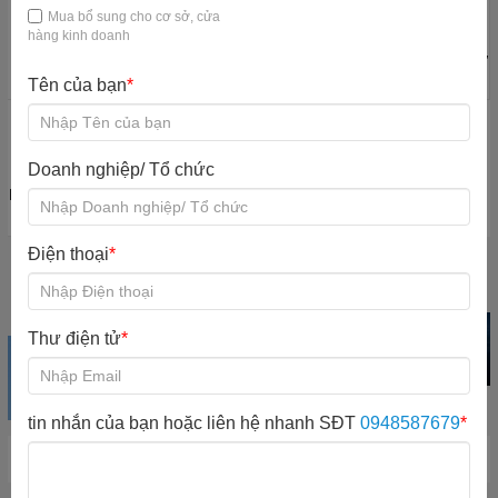
Mua bổ sung cho cơ sở, cửa
hàng kinh doanh
Máy quản lý khu
Quầy thu ngân
Bàn ghế KVC
Đào tạo nhân sự
vui chơi
KVC
Tên của bạn
*
Doanh nghiệp/ Tổ chức
Nội quy quy định
Mổ rộng khu vui
chơi
Điện thoại
*
Khu vui chơi
Trampoline park
Iti Game Giải trí
trong nhà
Xem sản phẩm
Xem sản phẩm
Xem sản phẩm
Thư điện tử
*
tin nhắn của bạn hoặc liên hệ nhanh SĐT
0948587679
*
Hot New Product
Chương trình đã hết hạn