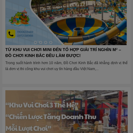
TỪ KHU VUI CHƠI MINI ĐẾN TỔ HỢP GIẢI TRÍ NGHÌN M² –
ĐỒ CHƠI KINH BẮC ĐỀU LÀM ĐƯỢC!
Trong suốt hành trình hơn 10 năm, Đồ Chơi Kinh Bắc đã khẳng định vị thế
là đơn vị thi công khu vui chơi uy tín hàng đầu Việt Nam,...