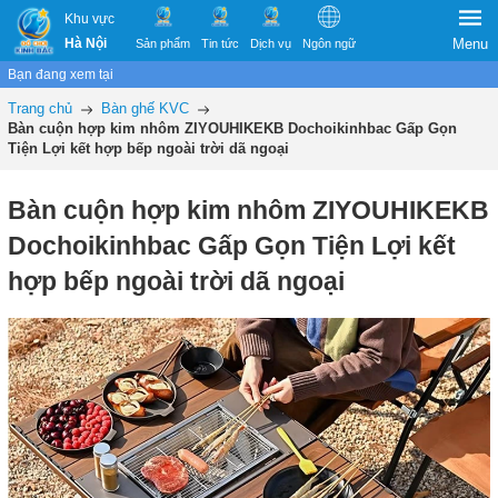
Khu vực
Hà Nội
Menu
Sản phẩm
Tin tức
Dịch vụ
Ngôn ngữ
Bạn đang xem tại
Trang chủ
Bàn ghế KVC
Bàn cuộn hợp kim nhôm ZIYOUHIKEKB Dochoikinhbac Gấp Gọn
Tiện Lợi kết hợp bếp ngoài trời dã ngoại
Bàn cuộn hợp kim nhôm ZIYOUHIKEKB
Dochoikinhbac Gấp Gọn Tiện Lợi kết
hợp bếp ngoài trời dã ngoại