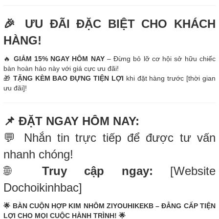
🎉 ƯU ĐÃI ĐẶC BIỆT CHO KHÁCH
HÀNG!
🔥
GIẢM 15% NGAY HÔM NAY
– Đừng bỏ lỡ cơ hội sở hữu chiếc
bàn hoàn hảo này với giá cực ưu đãi!
🎁
TẶNG KÈM BAO ĐỰNG TIỆN LỢI
khi đặt hàng trước [thời gian
ưu đãi]!
📌 ĐẶT NGAY HÔM NAY:
💬 Nhắn tin trực tiếp để được tư vấn
nhanh chóng!
🌐
Truy cập ngay:
[Website
Dochoikinhbac]
🌟 BÀN CUỘN HỢP KIM NHÔM ZIYOUHIKEKB – ĐẲNG CẤP TIỆN
LỢI CHO MỌI CUỘC HÀNH TRÌNH! 🌟