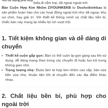
Nơi sử dụng phù hợp
bida,đi cắm trại, dã ngoại ngoài trời
Bàn Cuộn Hợp Kim Nhôm ZIYOUHIKEKB
từ
Dochoikinhbac
là
sản phẩm hoàn hảo cho các hoạt động ngoài trời như dã ngoại, khu
vui chơi, hay giải trí. Với thiết kế thông minh và chất liệu bền bỉ,
chiếc bàn này mang lại nhiều lợi ích vượt trội:
1. Tiết kiệm không gian và dễ dàng di
chuyển
Thiết kế cuộn gấp gọn:
Bàn có thể cuộn lại gọn gàng sau khi sử
dụng, dễ dàng mang theo trong các chuyến đi hoặc lưu trữ trong
không gian nhỏ.
Trọng lượng nhẹ:
Được làm từ hợp kim nhôm cao cấp, bàn vừa
bền vừa nhẹ, thuận tiện khi di chuyển đến các địa điểm khác
nhau.
2. Chất liệu bền bỉ, phù hợp cho
ngoài trời