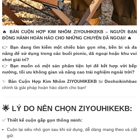
🔥 BÀN CUỘN HỢP KIM NHÔM ZIYOUHIKEKB – NGƯỜI BẠN
ĐỒNG HÀNH HOÀN HẢO CHO NHỮNG CHUYẾN DÃ NGOẠI! 🔥
👉
Bạn đang tìm kiếm một chiếc bàn gọn nhẹ, bền bỉ và đa
năng để sử dụng trong các buổi picnic, dã ngoại hoặc khu vui
chơi giải trí?
👉
Bạn muốn có một sản phẩm tiện lợi để kết hợp với bếp
nướng, tối ưu không gian và nâng cao trải nghiệm ngoài trời?
✨
Bàn Cuộn Hợp Kim Nhôm ZIYOUHIKEKB
từ
Dochoikinhbac
chính là giải pháp hoàn hảo dành cho bạn!
🌟 LÝ DO NÊN CHỌN ZIYOUHIKEKB:
✅
Thiết kế cuộn gấp gọn thông minh:
Cuộn lại siêu nhỏ gọn sau khi sử dụng, dễ dàng mang theo và cất
giữ.