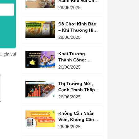
Hành Khu Vui Chơi
3 Thế Hệ – Tối Đa
28/06/2025
Hóa Doanh Thu
Mỗi Lượt Chơi
Đồ Chơi Kinh Bắc
– Khi Thương Hiệu
Vững Mạnh Bắt
28/06/2025
Đầu Từ Niềm Tin
Của Ông Lớn
Khai Trương
, xin vui
Thành Công:
Khách Nườm
26/06/2025
Nượp, Lợi Nhuận
Bùng Nổ – Bí
Thị Trường Mới,
Quyết Là Gì?
Cạnh Tranh Thấp –
Trampoline Park Là
26/06/2025
Lựa Chọn Vàng
Không Cần Nhân
Viên, Không Cần
Cửa Hàng – Chỉ
26/06/2025
Cần Máy Bán
Hàng!