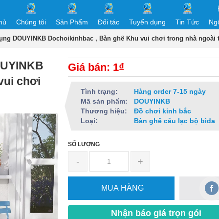
hủ
Chúng tôi
Sản Phẩm
Đối tác
Tuyển dụng
Tin Tức
Ng
ụng DOUYINKB Dochoikinhbac , Bàn ghế Khu vui chơi trong nhà ngoài t
DOUYINKB
Giá bán: 1₫
vui chơi
Tình trạng:
Hàng order 7-15 ngày
Mã sản phẩm:
DOUYINKB
Thương hiệu:
Đồ chơi kinh bắc
Loại:
Bàn ghế câu lạc bộ bida
SỐ LƯỢNG
-
+
MUA HÀNG
Nhận báo giá trọn gói