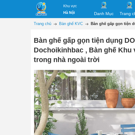
Khu vực
Hà Nội
Danh Mục
Trang c
Trang chủ
Bàn ghế KVC
Bàn ghế gấp gọn tiện d
Bàn ghế gấp gọn tiện dụng 
Dochoikinhbac , Bàn ghế Khu 
trong nhà ngoài trời