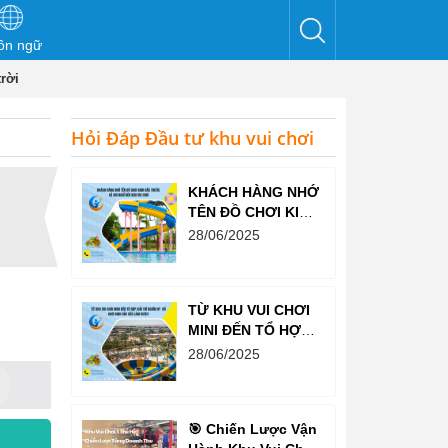
ôn ngữ
rời
Hỏi Đáp Đầu tư khu vui chơi
KHÁCH HÀNG NHỚ
TÊN ĐỒ CHƠI KINH
BẮC TRƯỚC CẢ
28/06/2025
KHI NGHĨ ĐẾN KHU
VUI CHƠI
TỪ KHU VUI CHƠI
MINI ĐẾN TỔ HỢP
GIẢI TRÍ NGHÌN M²
28/06/2025
– ĐỒ CHƠI KINH
BẮC ĐỀU LÀM
ĐƯỢC!
🎯 Chiến Lược Vận