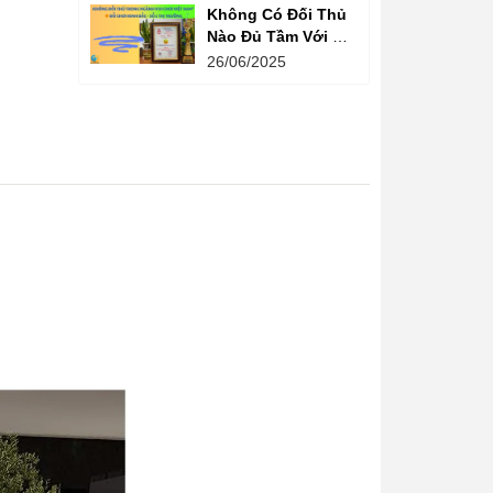
Không Có Đối Thủ
Nào Đủ Tầm Với Đồ
Chơi Kinh Bắc
26/06/2025
Trong Ngành Vui
Chơi Tại Việt Nam