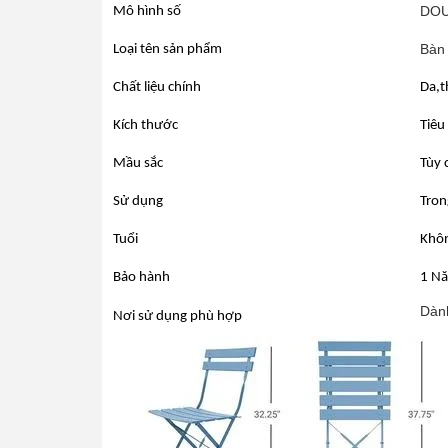
DOU
Mô hình số
Bàn
Loại tên sản phẩm
Chất liệu chính
Da,t
Kích thước
Tiêu
Mầu sắc
Tùy 
Sử dụng
Tron
Tuổi
Khôn
Bảo hành
1 Nă
Dành
Nơi sử dụng phù hợp