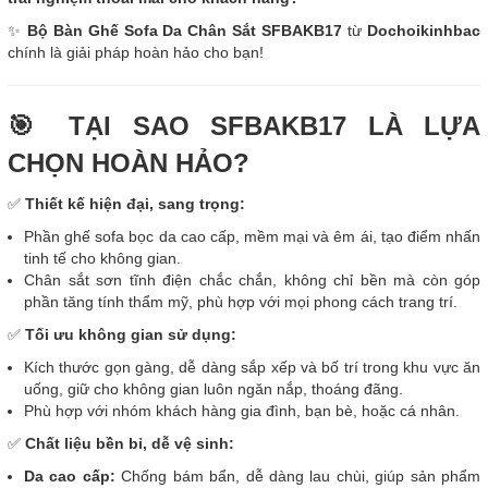
✨
Bộ Bàn Ghế Sofa Da Chân Sắt SFBAKB17
từ
Dochoikinhbac
chính là giải pháp hoàn hảo cho bạn!
🎯 TẠI SAO SFBAKB17 LÀ LỰA
CHỌN HOÀN HẢO?
✅
Thiết kế hiện đại, sang trọng:
Phần ghế sofa bọc da cao cấp, mềm mại và êm ái, tạo điểm nhấn
tinh tế cho không gian.
Chân sắt sơn tĩnh điện chắc chắn, không chỉ bền mà còn góp
phần tăng tính thẩm mỹ, phù hợp với mọi phong cách trang trí.
✅
Tối ưu không gian sử dụng:
Kích thước gọn gàng, dễ dàng sắp xếp và bố trí trong khu vực ăn
uống, giữ cho không gian luôn ngăn nắp, thoáng đãng.
Phù hợp với nhóm khách hàng gia đình, bạn bè, hoặc cá nhân.
✅
Chất liệu bền bỉ, dễ vệ sinh:
Da cao cấp:
Chống bám bẩn, dễ dàng lau chùi, giúp sản phẩm