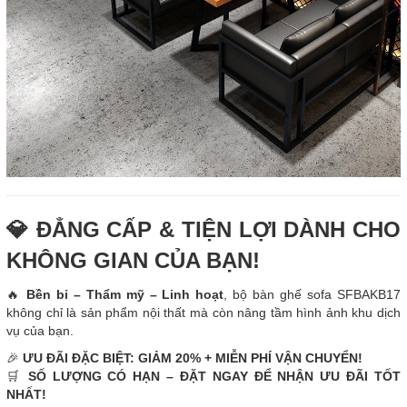
💎 ĐẲNG CẤP & TIỆN LỢI DÀNH CHO
KHÔNG GIAN CỦA BẠN!
🔥
Bền bỉ – Thẩm mỹ – Linh hoạt
, bộ bàn ghế sofa SFBAKB17
không chỉ là sản phẩm nội thất mà còn nâng tầm hình ảnh khu dịch
vụ của bạn.
🎉
ƯU ĐÃI ĐẶC BIỆT: GIẢM 20% + MIỄN PHÍ VẬN CHUYỂN!
🛒
SỐ LƯỢNG CÓ HẠN – ĐẶT NGAY ĐỂ NHẬN ƯU ĐÃI TỐT
NHẤT!