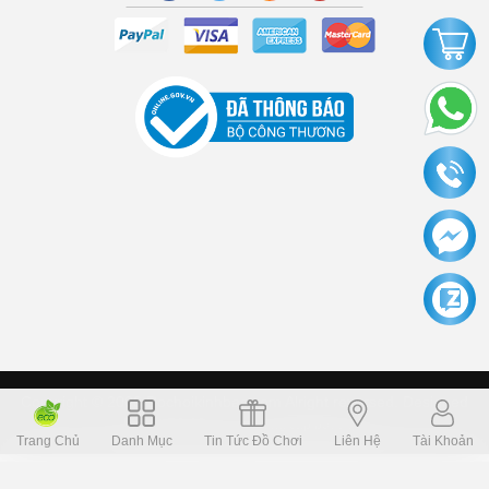
Copyright © 2006 Dochoikinhbac.com Alright reversed. Designed
Dochoikinhbac.vn
.
cung cấp bởi sapo
Trang Chủ
Danh Mục
Tin Tức Đồ Chơi
Liên Hệ
Tài Khoản