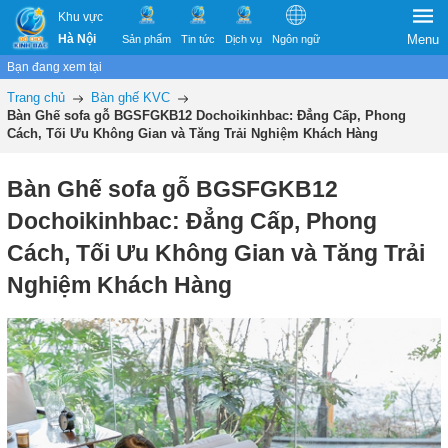
Khu vực
Hà Nội
Menu
Sản phẩm
Tin tức
Dịch vụ
Ngôn ngữ
Bạn đang xem tại
Trang chủ
Bàn ghế KVC
Bàn Ghế sofa gỗ BGSFGKB12 Dochoikinhbac: Đẳng Cấp, Phong
Cách, Tối Ưu Không Gian và Tăng Trải Nghiệm Khách Hàng
Bàn Ghế sofa gỗ BGSFGKB12
Dochoikinhbac: Đẳng Cấp, Phong
Cách, Tối Ưu Không Gian và Tăng Trải
Nghiệm Khách Hàng