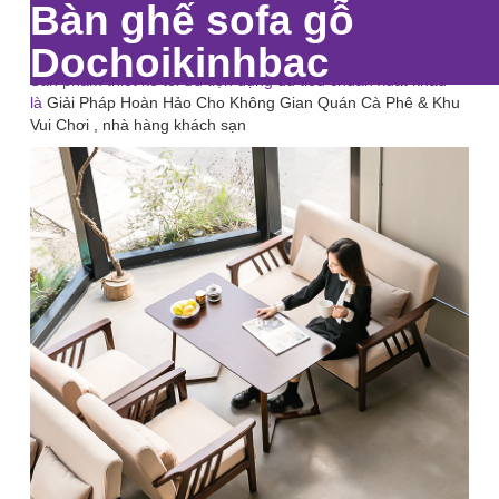
Bàn ghế sofa gỗ
Dochoikinhbac
Sản phẩm thiết kế tối ưu tiện dụng đủ tiêu chuẩn xuất khẩu
là
Giải Pháp Hoàn Hảo Cho Không Gian Quán Cà Phê & Khu
Vui Chơi , nhà hàng khách sạn