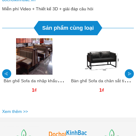
Miễn phí Video + Thiết kế 3D + giải đáp câu hỏi
Sản phẩm cùng loại
B
àn ghế Sofa da nhập khẩu BGSFKB01 Dochoikinhbac Sản phẩm cho khu vui chơi giải trí,quán coffee
B
àn ghế Sofa da chân sắt tiện dụng SFBAKB17 Dochoikinhbac Sản phẩm cho khu vui chơi giải trí
1₫
1₫
Xem thêm >>