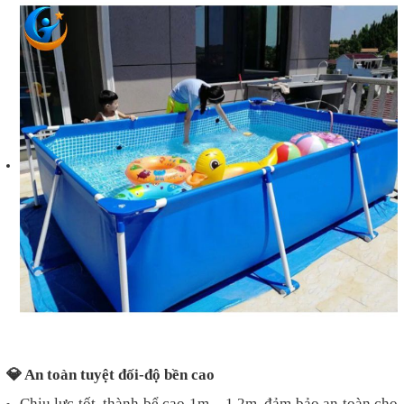
💎
An toàn tuyệt đối-độ bền cao
Chịu lực tốt, thành bể cao 1m – 1.2m, đảm bảo an toàn cho