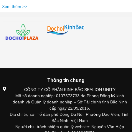
Xem thêm >>
Thông tin chung
CÔNG TY CỔ PHẦN KINH BẮC SEALION UNITY
Mã số doanh nghiệp: 0107573733 do Phong Đăng ký kinh
doanh và Quản lý doanh nghiệp – Sở Tài chính tỉnh Bắc Ninh
cấp ngày 22/09/2016.
Địa chỉ trụ sở: Tổ dân phố Đông Du Núi, Phường Đào Viên, Tỉnh
Bắc Ninh, Việt Nam
Người chịu trách nhiệm quản lý website: Nguyễn Văn Hiệp