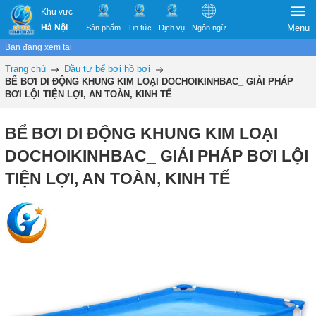
Khu vực
Hà Nội
Menu
Sản phẩm
Tin tức
Dịch vụ
Ngôn ngữ
Bạn đang xem tại
Trang chủ
Đầu tư bể bơi hồ bơi
BỂ BƠI DI ĐỘNG KHUNG KIM LOẠI DOCHOIKINHBAC_ GIẢI PHÁP
BƠI LỘI TIỆN LỢI, AN TOÀN, KINH TẾ
BỂ BƠI DI ĐỘNG KHUNG KIM LOẠI
DOCHOIKINHBAC_ GIẢI PHÁP BƠI LỘI
TIỆN LỢI, AN TOÀN, KINH TẾ