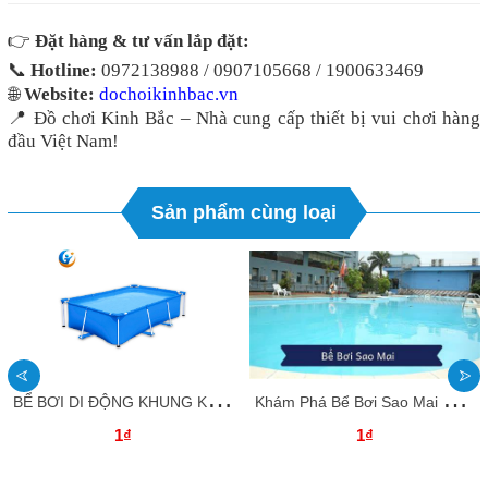
👉
Đặt hàng & tư vấn lắp đặt:
📞
Hotline:
0972138988 / 0907105668 / 1900633469
🌐
Website:
dochoikinhbac.vn
📍
Đồ chơi Kinh Bắc – Nhà cung cấp thiết bị vui chơi hàng
đầu Việt Nam!
Sản phẩm cùng loại
B
Ể BƠI DI ĐỘNG KHUNG KIM LOẠI DOCHOIKINHBAC_ GIẢI PHÁP BƠI LỘI TIỆN LỢI, AN TOÀN, KINH TẾ
K
hám Phá Bể Bơi Sao Mai Quận Tây Hồ – Địa Điểm Bơi Lội Lý Tưởng Cho Mùa Hè
1₫
1₫