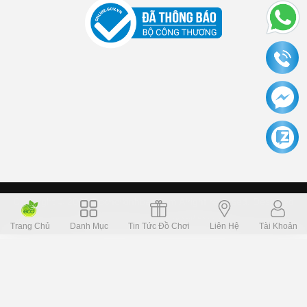
Copyright © 2006 Dochoikinhbac.com Alright reversed. Designed
Dochoikinhbac.vn
.
cung cấp bởi sapo
Trang Chủ
Danh Mục
Tin Tức Đồ Chơi
Liên Hệ
Tài Khoản