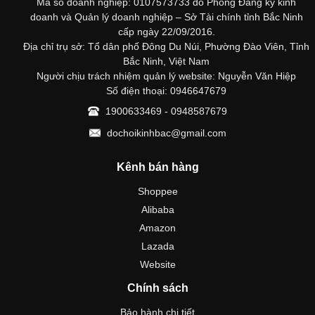
Mã số doanh nghiệp: 0107573733 do Phong Đăng ký kinh
doanh và Quản lý doanh nghiệp – Sở Tài chính tỉnh Bắc Ninh
cấp ngày 22/09/2016.
Địa chỉ trụ sở: Tổ dân phố Đông Du Núi, Phường Đào Viên, Tỉnh
Bắc Ninh, Việt Nam
Người chịu trách nhiệm quản lý website: Nguyễn Văn Hiệp
Số điện thoại: 0946647679
1900633469 - 0948587679
dochoikinhbac@gmail.com
Kênh bán hàng
Shoppee
Alibaba
Amazon
Lazada
Website
Chính sách
Bảo hành chi tiết