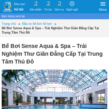
Khu vực
Hà Nội
Menu
Sản phẩm
Tin tức
Dịch vụ
Ngôn ngữ
Bạn đang xem tại
Trang chủ
Đầu tư bể bơi hồ bơi
Bể Bơi Sense Aqua & Spa – Trải Nghiệm Thư Giãn Đẳng Cấp Tại
Trung Tâm Thủ Đô
Bể Bơi Sense Aqua & Spa – Trải
Nghiệm Thư Giãn Đẳng Cấp Tại Trung
Tâm Thủ Đô