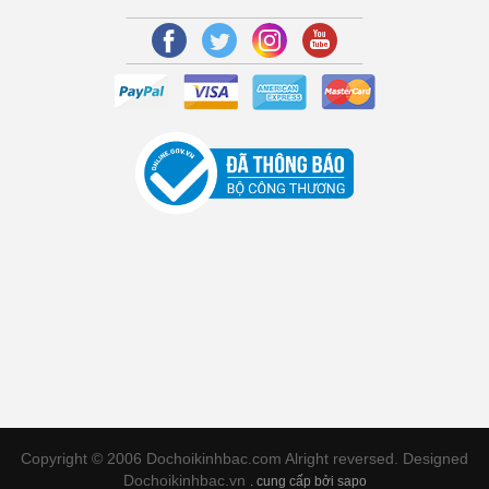
Copyright © 2006 Dochoikinhbac.com Alright reversed. Designed
Dochoikinhbac.vn
.
cung cấp bởi sapo