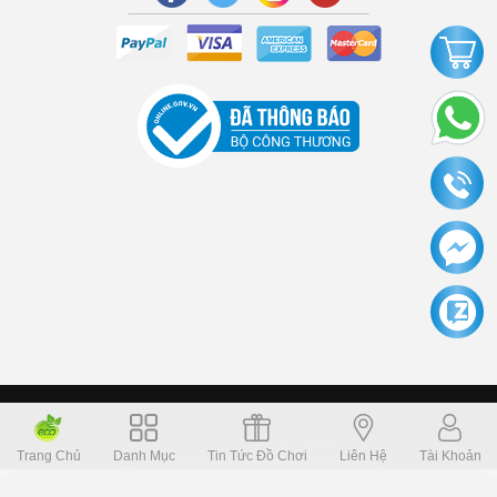
Copyright © 2006 Dochoikinhbac.com Alright reversed. Designed
Dochoikinhbac.vn
.
cung cấp bởi sapo
Trang Chủ
Danh Mục
Tin Tức Đồ Chơi
Liên Hệ
Tài Khoản