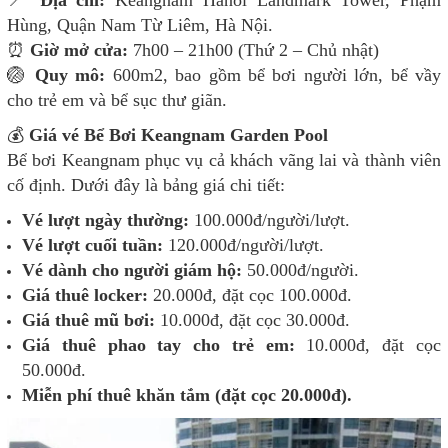
Hùng, Quận Nam Từ Liêm, Hà Nội.
⏰
Giờ mở cửa:
7h00 – 21h00 (Thứ 2 – Chủ nhật)
🏐
Quy mô:
600m2, bao gồm bể bơi người lớn, bể vầy
cho trẻ em và bể sục thư giãn.
💰
Giá vé Bể Bơi Keangnam Garden Pool
Bể bơi Keangnam phục vụ cả khách vãng lai và thành viên
cố định. Dưới đây là bảng giá chi tiết:
Vé lượt ngày thường:
100.000đ/người/lượt.
Vé lượt cuối tuần:
120.000đ/người/lượt.
Vé dành cho người giám hộ:
50.000đ/người.
Giá thuê locker:
20.000đ, đặt cọc 100.000đ.
Giá thuê mũ bơi:
10.000đ, đặt cọc 30.000đ.
Giá thuê phao tay cho trẻ em:
10.000đ, đặt cọc
50.000đ.
Miễn phí thuê khăn tắm (đặt cọc 20.000đ).