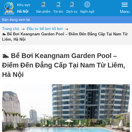
Khu vực
Hà Nội
Menu
Sản phẩm
Tin tức
Dịch vụ
Ngôn ngữ
Bạn đang xem tại
Trang chủ
Đầu tư bể bơi hồ bơi
🏊️ Bể Bơi Keangnam Garden Pool – Điểm Đến Đẳng Cấp Tại Nam Từ
Liêm, Hà Nội
🏊️ Bể Bơi Keangnam Garden Pool –
Điểm Đến Đẳng Cấp Tại Nam Từ Liêm,
Hà Nội