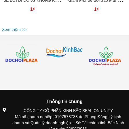
1₫
1₫
Xem thêm >>
Thông tin chung
CÔNG TY CỔ PHẦN KINH BẮC SEALION UNITY
Mã số doanh nghiệp: 0107573733 do Phong Đăng ký kinh
doanh và Quản lý doanh nghiệp – Sở Tài chính tỉnh Bắc Ninh
cấp ngày 22/09/2016.