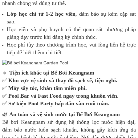
nhanh chóng và đúng tư thế.
Lớp học chỉ từ 1-2 học viên
, đảm bảo sự kèm cặp sát
sao.
Học viên và phụ huynh có thể quan sát phương pháp
giảng dạy trước khi đăng ký chính thức.
Học phí tùy theo chương trình học, vui lòng liên hệ trực
tiếp để biết thêm chi tiết.
🔹
Tiện ích khác tại Bể Bơi Keangnam
✅
Khu vực vệ sinh và thay đồ sạch sẽ, tiện nghi.
✅
Máy sấy tóc, khăn tắm miễn phí.
✅
Pool Bar và Fast Food ngay trong khuôn viên.
✅
Sự kiện Pool Party hấp dẫn vào cuối tuần.
🌿
An toàn và vệ sinh nước tại Bể Bơi Keangnam
Bể bơi Keangnam sử dụng hệ thống lọc nước hiện đại,
đảm bảo nước luôn sạch khuẩn, không gây kích ứng da
hay các bệnh lý do nước ô nhiễm. Nơi đây được nhiều bậc