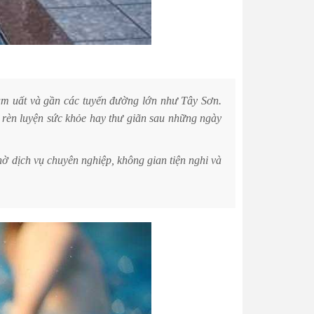
ầm uất và gần các tuyến đường lớn như Tây Sơn.
 rèn luyện sức khỏe hay thư giãn sau những ngày
hờ dịch vụ chuyên nghiệp, không gian tiện nghi và