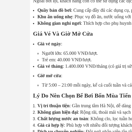
Ngoài bơi lội, khách hàng còn có thể sử dụng các dịch
Quầy bán đồ bơi
: Cung cấp đầy đủ các dụng cụ, 
Khu ăn uống nhẹ
: Phục vụ đồ ăn, nước uống với
Không gian nghỉ ngơi
: Thích hợp cho phụ huynh 
Giá Vé Và Giờ Mở Cửa
Giá vé ngày
:
Người lớn: 65.000 VNĐ/lượt.
Trẻ em: 40.000 VNĐ/lượt.
Giá vé tháng
: 1.400.000 VNĐ/tháng (có giá trị s
Giờ mở cửa
:
Từ 5:00 – 21:00 mỗi ngày, kể cả cuối tuần và cá
Lý Do Nên Chọn Bể Bơi Bốn Mùa Tiến
Vị trí thuận tiện
: Gần trung tâm Hà Nội, dễ dàng 
Không gian hiện đại
: Rộng rãi, thoải mái và sạch
Chất lượng nước an toàn
: Không clo, lọc tuần 
Giá cả hợp lý
: Phù hợp với nhiều đối tượng khách
Dịch vụ chuyên nghiệp
: Đội ngũ nhân viên tận tâ