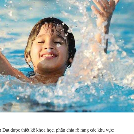
n Đạt được thiết kế khoa học, phân chia rõ ràng các khu vực: