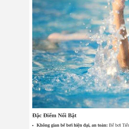
Đặc Điểm Nổi Bật
Không gian bể bơi hiện đại, an toàn:
Bể bơi Tiế