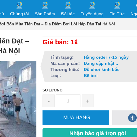
hủ
Chúng tôi
Sản Phẩm
Đối tác
Tuyển dụng
Tin Tức
Ng
Bơi Bốn Mùa Tiến Đạt – Địa Điểm Bơi Lội Hấp Dẫn Tại Hà Nội
iến Đạt –
Giá bán: 1₫
Hà Nội
Tình trạng:
Hàng order 7-15 ngày
Mã sản phẩm:
Đang cập nhật...
Thương hiệu:
Đồ chơi kinh bắc
Loại:
Bể bơi
SỐ LƯỢNG
-
+
MUA HÀNG
Nhận báo giá trọn gói