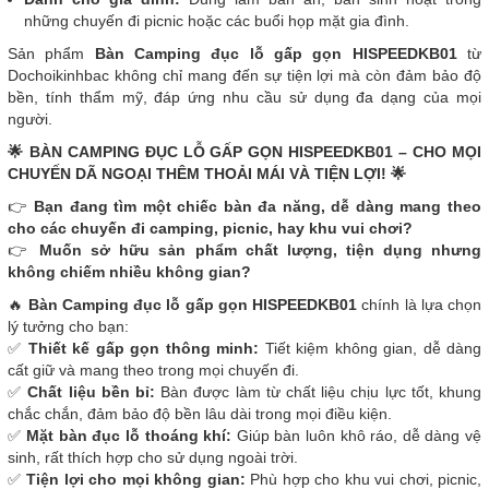
những chuyến đi picnic hoặc các buổi họp mặt gia đình.
Sản phẩm
Bàn Camping đục lỗ gấp gọn HISPEEDKB01
từ
Dochoikinhbac không chỉ mang đến sự tiện lợi mà còn đảm bảo độ
bền, tính thẩm mỹ, đáp ứng nhu cầu sử dụng đa dạng của mọi
người.
🌟 BÀN CAMPING ĐỤC LỖ GẤP GỌN HISPEEDKB01 – CHO MỌI
CHUYẾN DÃ NGOẠI THÊM THOẢI MÁI VÀ TIỆN LỢI! 🌟
👉
Bạn đang tìm một chiếc bàn đa năng, dễ dàng mang theo
cho các chuyến đi camping, picnic, hay khu vui chơi?
👉
Muốn sở hữu sản phẩm chất lượng, tiện dụng nhưng
không chiếm nhiều không gian?
🔥
Bàn Camping đục lỗ gấp gọn HISPEEDKB01
chính là lựa chọn
lý tưởng cho bạn:
✅
Thiết kế gấp gọn thông minh:
Tiết kiệm không gian, dễ dàng
cất giữ và mang theo trong mọi chuyến đi.
✅
Chất liệu bền bỉ:
Bàn được làm từ chất liệu chịu lực tốt, khung
chắc chắn, đảm bảo độ bền lâu dài trong mọi điều kiện.
✅
Mặt bàn đục lỗ thoáng khí:
Giúp bàn luôn khô ráo, dễ dàng vệ
sinh, rất thích hợp cho sử dụng ngoài trời.
✅
Tiện lợi cho mọi không gian:
Phù hợp cho khu vui chơi, picnic,