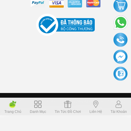
Copyright © 2006 Dochoikinhbac.com Alright reversed. Designed
Dochoikinhbac.vn
.
cung cấp bởi sapo
Trang Chủ
Danh Mục
Tin Tức Đồ Chơi
Liên Hệ
Tài Khoản