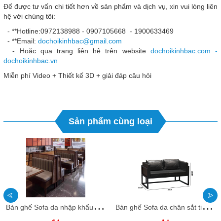
Để được tư vấn chi tiết hơn về sản phẩm và dịch vụ, xin vui lòng liên
hệ với chúng tôi:
- **Hotline:0972138988 - 0907105668 - 1900633469
- **Email:
dochoikinhbac@gmail.com
- Hoặc qua trang liên hệ trên website
dochoikinhbac.com -
dochoikinhbac.vn
Miễn phí Video + Thiết kế 3D + giải đáp câu hỏi
Sản phẩm cùng loại
B
àn ghế Sofa da nhập khẩu BGSFKB01 Dochoikinhbac Sản phẩm cho khu vui chơi giải trí,quán coffee
B
àn ghế Sofa da chân sắt tiện dụng SFBAKB17 Dochoikinhbac Sản phẩm cho khu vui chơi giải trí