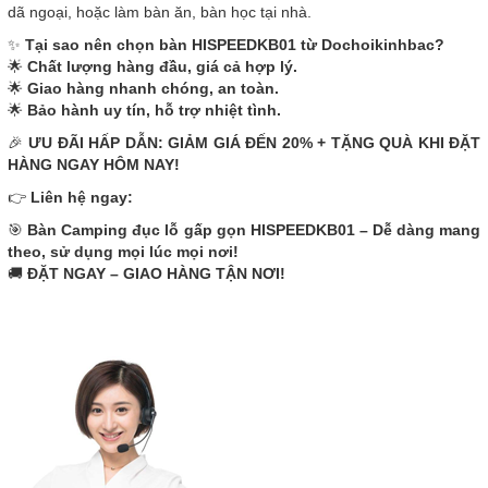
dã ngoại, hoặc làm bàn ăn, bàn học tại nhà.
✨
Tại sao nên chọn bàn HISPEEDKB01 từ Dochoikinhbac?
🌟
Chất lượng hàng đầu, giá cả hợp lý.
🌟
Giao hàng nhanh chóng, an toàn.
🌟
Bảo hành uy tín, hỗ trợ nhiệt tình.
🎉
ƯU ĐÃI HẤP DẪN: GIẢM GIÁ ĐẾN 20% + TẶNG QUÀ KHI ĐẶT
HÀNG NGAY HÔM NAY!
👉
Liên hệ ngay:
🎯
Bàn Camping đục lỗ gấp gọn HISPEEDKB01 – Dễ dàng mang
theo, sử dụng mọi lúc mọi nơi!
🚚
ĐẶT NGAY – GIAO HÀNG TẬN NƠI!