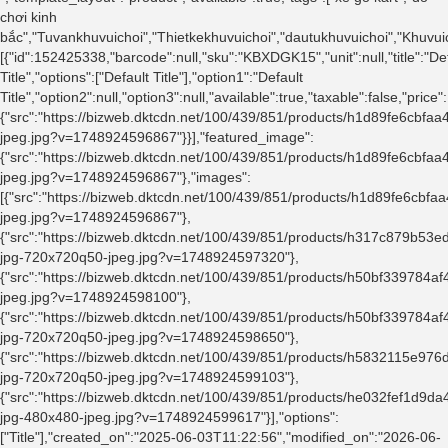
chơi kinh
bắc","Tuvankhuvuichoi","Thietkekhuvuichoi","dautukhuvuichoi","Khuvui
[{"id":152425338,"barcode":null,"sku":"KBXDGK15","unit":null,"title":"De
Title","options":["Default Title"],"option1":"Default
Title","option2":null,"option3":null,"available":true,"taxable":false,"
{"src":"https://bizweb.dktcdn.net/100/439/851/products/h1d89fe6cb
jpeg.jpg?v=1748924596867"}}],"featured_image":
{"src":"https://bizweb.dktcdn.net/100/439/851/products/h1d89fe6cb
jpeg.jpg?v=1748924596867"},"images":
[{"src":"https://bizweb.dktcdn.net/100/439/851/products/h1d89fe6cb
jpeg.jpg?v=1748924596867"},
{"src":"https://bizweb.dktcdn.net/100/439/851/products/h317c879b5
jpg-720x720q50-jpeg.jpg?v=1748924597320"},
{"src":"https://bizweb.dktcdn.net/100/439/851/products/h50bf33978
jpeg.jpg?v=1748924598100"},
{"src":"https://bizweb.dktcdn.net/100/439/851/products/h50bf33978
jpg-720x720q50-jpeg.jpg?v=1748924598650"},
{"src":"https://bizweb.dktcdn.net/100/439/851/products/h5832115e
jpg-720x720q50-jpeg.jpg?v=1748924599103"},
{"src":"https://bizweb.dktcdn.net/100/439/851/products/he032fef1d
jpg-480x480-jpeg.jpg?v=1748924599617"}],"options":
["Title"],"created_on":"2025-06-03T11:22:56","modified_on":"2026-06-