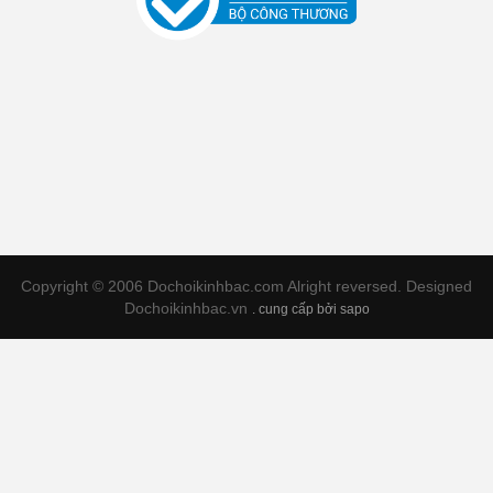
Copyright © 2006 Dochoikinhbac.com Alright reversed. Designed
Dochoikinhbac.vn
.
cung cấp bởi sapo