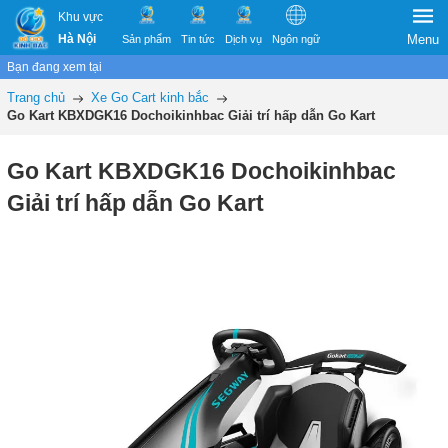
Khu vực
Hà Nội
Menu
Sản phẩm
Tin tức
Dịch vụ
Ngôn ngữ
Bạn đang xem tại
Trang chủ
Xe Go Cart kinh bắc
Go Kart KBXDGK16 Dochoikinhbac Giải trí hấp dẫn Go Kart
Go Kart KBXDGK16 Dochoikinhbac
Giải trí hấp dẫn Go Kart