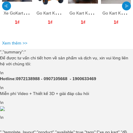
X
e GoKart KBXDGK23 Dochoikinhbac Giải trí hấp dẫn Go Kart
G
o Kart KBXDGK22 Dochoikinhbac Giải trí hấp dẫn Go Kart
G
o Kart KBXDGK21 Dochoikinhbac Giải trí hấp dẫn Go Kart
G
o Kart KBXDGK20 Dochoikinhbac Giải trí hấp dẫn Go Kart
1₫
1₫
1₫
1₫
Xem thêm >>
","summary":"
Để được tư vấn chi tiết hơn về sản phẩm và dịch vụ, xin vui lòng liên
hệ với chúng tôi:
\n
Hotline:0972138988 - 0907105668 - 1900633469
\n
Miễn phí Video + Thiết kế 3D + giải đáp câu hỏi
\n
\n
","template_layout":"product","available":true,"tags":["xe go kart","đồ