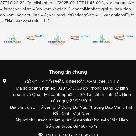
27T10:22:22","published_on":"2025-02-17T11:45:00"}; var variantsize
= false; var alias = 'go-kart-kbxdgk16-dochoikinhbac-giai-tri-hap-dan-
go-kart'; var getLimit = 8; var productOptionsSize = 1; var optionsFirst
= 'Title'; var cdefault = 1; }
Thông tin chung
CÔNG TY CỔ PHẦN KINH BẮC SEALION UNITY
Mã số doanh nghiệp: 0107573733 do Phong Đăng ký kinh
doanh và Quản lý doanh nghiệp – Sở Tài chính tỉnh Bắc Ninh
cấp ngày 22/09/2016.
Địa chỉ trụ sở: Tổ dân phố Đông Du Núi, Phường Đào Viên, Tỉnh
Bắc Ninh, Việt Nam
Người chịu trách nhiệm quản lý website: Nguyễn Văn Hiệp
Số điện thoại: 0946647679
1900633469 - 0948587679