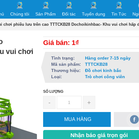
hủ
Chúng tôi
Sản Phẩm
Đối tác
Tuyển dụng
Tin Tức
Ng
i chơi phiêu lưu trên cao TTTCKB28 Dochoikinhbac- Khu vui chơi hấp 
o
Giá bán: 1₫
 vui chơi
Tình trạng:
Hàng order 7-15 ngày
Mã sản phẩm:
TTTCKB28
Thương hiệu:
Đồ chơi kinh bắc
Loại:
Trò chơi công viên
SỐ LƯỢNG
-
+
MUA HÀNG
Nhận báo giá trọn gói