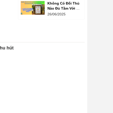
Không Có Đối Thủ
Nào Đủ Tầm Với Đồ
Chơi Kinh Bắc
26/06/2025
Trong Ngành Vui
Chơi Tại Việt Nam
hu hút