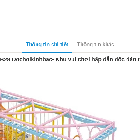
Thông tin chi tiết
Thông tin khác
KB28 Dochoikinhbac- Khu vui chơi hấp dẫn độc đáo t