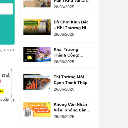
Hành Khu Vui Chơi
3 Thế Hệ – Tối Đa
28/06/2025
Hóa Doanh Thu
Mỗi Lượt Chơi
Đồ Chơi Kinh Bắc
– Khi Thương Hiệu
Vững Mạnh Bắt
28/06/2025
Đầu Từ Niềm Tin
Của Ông Lớn
Khai Trương
, xin vui
Thành Công:
Khách Nườm
26/06/2025
Nượp, Lợi Nhuận
Bùng Nổ – Bí
Thị Trường Mới,
Quyết Là Gì?
Cạnh Tranh Thấp –
Trampoline Park Là
26/06/2025
Lựa Chọn Vàng
ấp dẫn và
Không Cần Nhân
Viên, Không Cần
Cửa Hàng – Chỉ
26/06/2025
Cần Máy Bán
Hàng!