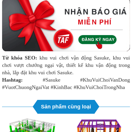
Từ khóa SEO:
khu vui chơi vận động Sasuke, khu vui
chơi vượt chướng ngại vật, thiết kế khu vận động trong
nhà, lắp đặt khu vui chơi Sasuke.
Hashtag:
#Sasuke #KhuVuiChoiVanDong
#VuotChuongNgaiVat #KinhBac #KhuVuiChoiTrongNha
Sản phẩm cùng loại