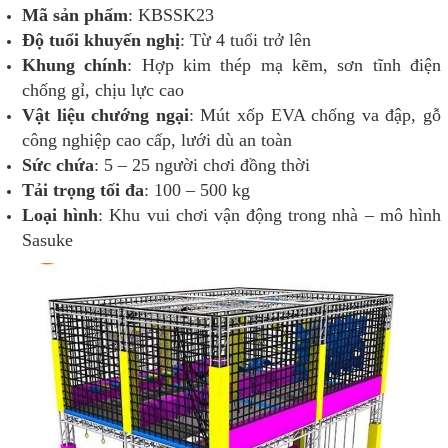
Mã sản phẩm
: KBSSK23
Độ tuổi khuyến nghị
: Từ 4 tuổi trở lên
Khung chính
: Hợp kim thép mạ kẽm, sơn tĩnh điện
chống gỉ, chịu lực cao
Vật liệu chướng ngại
: Mút xốp EVA chống va đập, gỗ
công nghiệp cao cấp, lưới dù an toàn
Sức chứa
: 5 – 25 người chơi đồng thời
Tải trọng tối đa
: 100 – 500 kg
Loại hình
: Khu vui chơi vận động trong nhà – mô hình
Sasuke