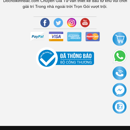
Dochoikinhbac.com Chuyên Gia Tư vấn thiết kế đầu tư khu vui chơi
giải trí Trong nhà ngoài trời Trọn Gói vượt trội.