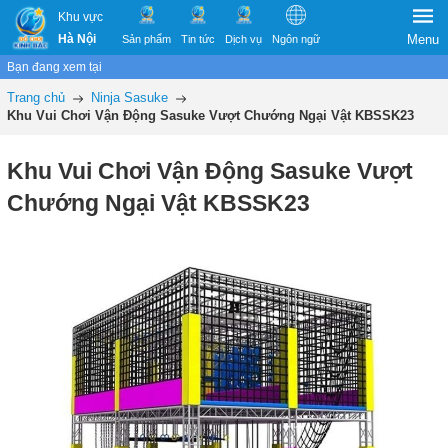
Khu vực
Hà Nội
Menu
Sản phẩm
Tin tức
Dịch vụ
Ngôn ngữ
Bạn đang xem tại
Trang chủ
Ninja Sasuke
Khu Vui Chơi Vận Động Sasuke Vượt Chướng Ngại Vật KBSSK23
Khu Vui Chơi Vận Động Sasuke Vượt
Chướng Ngại Vật KBSSK23