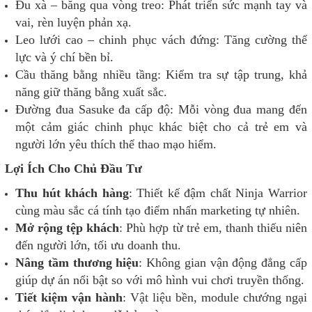
Đu xà – băng qua vòng treo: Phát triển sức mạnh tay và
vai, rèn luyện phản xạ.
Leo lưới cao – chinh phục vách đứng: Tăng cường thể
lực và ý chí bền bỉ.
Cầu thăng bằng nhiều tầng: Kiểm tra sự tập trung, khả
năng giữ thăng bằng xuất sắc.
Đường đua Sasuke đa cấp độ: Mỗi vòng đua mang đến
một cảm giác chinh phục khác biệt cho cả trẻ em và
người lớn yêu thích thể thao mạo hiểm.
Lợi Ích Cho Chủ Đầu Tư
Thu hút khách hàng
: Thiết kế đậm chất Ninja Warrior
cùng màu sắc cá tính tạo điểm nhấn marketing tự nhiên.
Mở rộng tệp khách
: Phù hợp từ trẻ em, thanh thiếu niên
đến người lớn, tối ưu doanh thu.
Nâng tầm thương hiệu
: Không gian vận động đẳng cấp
giúp dự án nổi bật so với mô hình vui chơi truyền thống.
Tiết kiệm vận hành
: Vật liệu bền, module chướng ngại