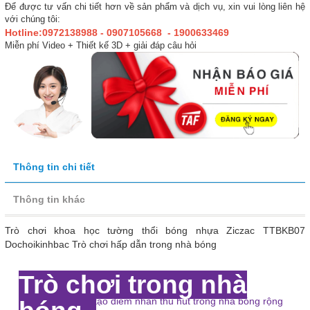
Để được tư vấn chi tiết hơn về sản phẩm và dịch vụ, xin vui lòng liên hệ
với chúng tôi:
Hotline:0972138988 - 0907105668 - 1900633469
Miễn phí Video + Thiết kế 3D + giải đáp câu hỏi
Thông tin chi tiết
Thông tin khác
Trò chơi khoa học tường thổi bóng nhựa Ziczac TTBKB07
Dochoikinhbac Trò chơi hấp dẫn trong nhà bóng
Trò chơi trong nhà
Vui chơi độc đáo tạo điểm nhấn thu hút trong nhà bóng rộng