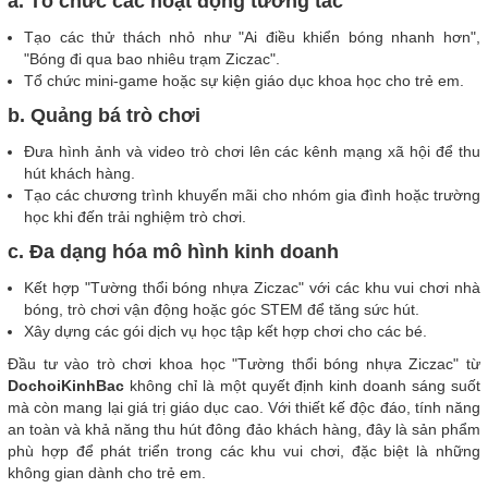
a. Tổ chức các hoạt động tương tác
Tạo các thử thách nhỏ như "Ai điều khiển bóng nhanh hơn",
"Bóng đi qua bao nhiêu trạm Ziczac".
Tổ chức mini-game hoặc sự kiện giáo dục khoa học cho trẻ em.
b. Quảng bá trò chơi
Đưa hình ảnh và video trò chơi lên các kênh mạng xã hội để thu
hút khách hàng.
Tạo các chương trình khuyến mãi cho nhóm gia đình hoặc trường
học khi đến trải nghiệm trò chơi.
c. Đa dạng hóa mô hình kinh doanh
Kết hợp "Tường thổi bóng nhựa Ziczac" với các khu vui chơi nhà
bóng, trò chơi vận động hoặc góc STEM để tăng sức hút.
Xây dựng các gói dịch vụ học tập kết hợp chơi cho các bé.
Đầu tư vào trò chơi khoa học "Tường thổi bóng nhựa Ziczac" từ
DochoiKinhBac
không chỉ là một quyết định kinh doanh sáng suốt
mà còn mang lại giá trị giáo dục cao. Với thiết kế độc đáo, tính năng
an toàn và khả năng thu hút đông đảo khách hàng, đây là sản phẩm
phù hợp để phát triển trong các khu vui chơi, đặc biệt là những
không gian dành cho trẻ em.