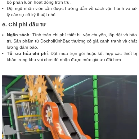
bộ phận luôn hoạt động trơn tru.
Đội ngũ nhân viên cần được hướng dẫn về cách vận hành và xử
lý các sự cố kỹ thuật nhỏ.
e. Chi phí đầu tư
Ngân sách
: Tính toán chi phí thiết bị, vận chuyển, lắp đặt và bảo
trì. Sản phẩm từ DochoiKinhBac thường có giá cạnh tranh và chất
lượng đảm bảo.
Tối ưu hóa chi phí
: Đặt mua trọn gói hoặc kết hợp các thiết bị
khác trong khu vui chơi để nhận được mức giá ưu đãi hơn.