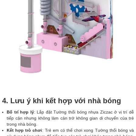
4. Lưu ý khi kết hợp với nhà bóng
Bố trí hợp lý
: Lắp đặt Tường thổi bóng nhựa Ziczac ở vị trí dễ
tiếp cận nhưng không làm cản trở không gian di chuyển của trẻ
trong nhà bóng.
Kết hợp trò chơi
: Trẻ em có thể chơi xong Tường thổi bóng và