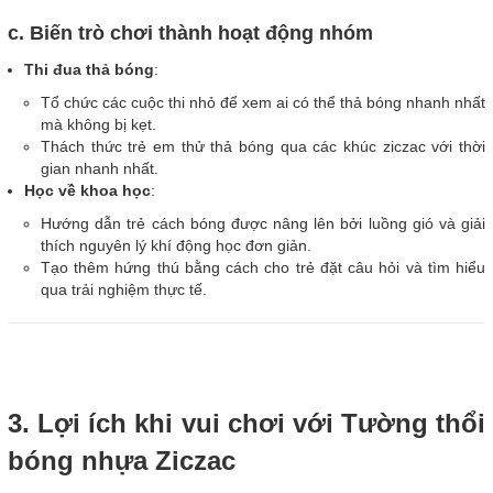
c. Biến trò chơi thành hoạt động nhóm
Thi đua thả bóng
:
Tổ chức các cuộc thi nhỏ để xem ai có thể thả bóng nhanh nhất
mà không bị kẹt.
Thách thức trẻ em thử thả bóng qua các khúc ziczac với thời
gian nhanh nhất.
Học về khoa học
:
Hướng dẫn trẻ cách bóng được nâng lên bởi luồng gió và giải
thích nguyên lý khí động học đơn giản.
Tạo thêm hứng thú bằng cách cho trẻ đặt câu hỏi và tìm hiểu
qua trải nghiệm thực tế.
3. Lợi ích khi vui chơi với Tường thổi
bóng nhựa Ziczac