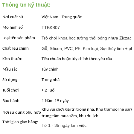
Thông tin kỹ thuật:
Nơi xuất sứ
Việt Nam - Trung quốc
TTBKB07
Mô hình số
Trò chơi khoa học tường thổi bóng nhựa Zicza
Loại tên sản phẩm
Gỗ, Silicon, PVC, PE, Kim loại, Sợi thủy tinh + ph
Chất liệu chính
Kích thước
Tiêu chuẩn hoặc tùy chỉnh theo yêu cầu
Mầu sắc
Tùy chỉnh
Sử dụng
Trong nhà
Tuổi chơi
> 2 Tuổi
Bảo hành
1 Năm 19 ngày
Khu vui chơi giải trí trong nhà, Khu trampoline park,
Nơi sử dụng phù hợp
trung tâm mua sắm, khu du lịch
Thời gian giao hàng:
Từ 1 - 35 ngày làm việc