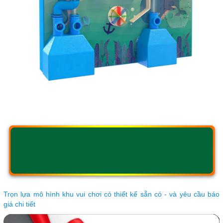
Trọn lựa mô hình khu vui chơi có thiết kế sẵn có - và yêu cầu báo
giá chi tiết