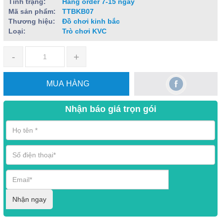
Tình trạng:
Hàng order 7-15 ngày
Mã sản phẩm:
TTBKB07
Thương hiệu:
Đồ chơi kinh bắc
Loại:
Trò chơi KVC
-
+
MUA HÀNG
Nhận báo giá trọn gói
Nhận ngay