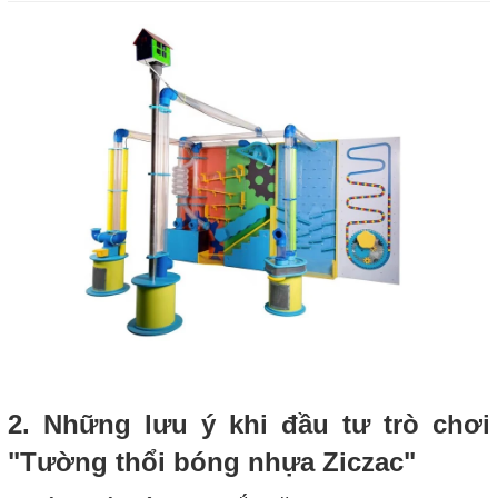
2. Những lưu ý khi đầu tư trò chơi
"Tường thổi bóng nhựa Ziczac"