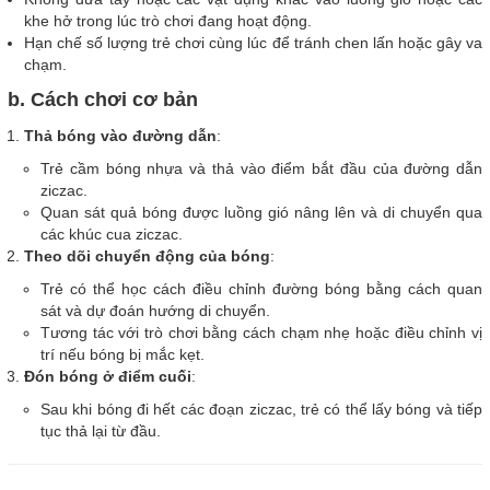
khe hở trong lúc trò chơi đang hoạt động.
Hạn chế số lượng trẻ chơi cùng lúc để tránh chen lấn hoặc gây va
chạm.
b. Cách chơi cơ bản
Thả bóng vào đường dẫn
:
Trẻ cầm bóng nhựa và thả vào điểm bắt đầu của đường dẫn
ziczac.
Quan sát quả bóng được luồng gió nâng lên và di chuyển qua
các khúc cua ziczac.
Theo dõi chuyển động của bóng
:
Trẻ có thể học cách điều chỉnh đường bóng bằng cách quan
sát và dự đoán hướng di chuyển.
Tương tác với trò chơi bằng cách chạm nhẹ hoặc điều chỉnh vị
trí nếu bóng bị mắc kẹt.
Đón bóng ở điểm cuối
:
Sau khi bóng đi hết các đoạn ziczac, trẻ có thể lấy bóng và tiếp
tục thả lại từ đầu.