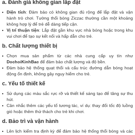
a. Đánh giá không gian lắp đặt
Diện tích
: Đảm bảo có không gian đủ rộng để lắp đặt và vận
hành trò chơi. Tường thổi bóng Ziczac thường cần một khoảng
không hợp lý để trẻ dễ dàng tiếp cận.
Vị trí thuận tiện
: Lắp đặt gần khu vực nhà bóng hoặc trong khu
vui chơi để tạo sự kết nối và hấp dẫn cho trẻ.
b. Chất lượng thiết bị
Chọn mua sản phẩm từ các nhà cung cấp uy tín như
DochoiKinhBac
để đảm bảo chất lượng và độ bền.
Đảm bảo hệ thống quạt thổi và cấu trúc đường dẫn bóng hoạt
động ổn định, không gây nguy hiểm cho trẻ.
c. Yếu tố thiết kế
Sử dụng các màu sắc rực rỡ và thiết kế sáng tạo để tăng sự thu
hút.
Cân nhắc thêm các yếu tố tương tác, ví dụ: thay đổi tốc độ luồng
gió hoặc thêm thử thách cho trẻ khi chơi.
d. Bảo trì và vận hành
Lên lịch kiểm tra định kỳ để đảm bảo hệ thống thổi bóng và các