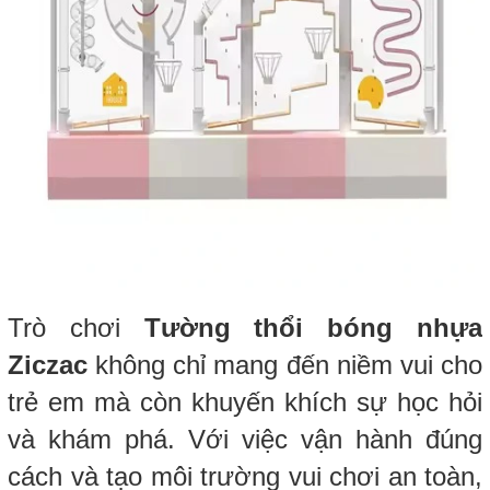
Trò chơi
Tường thổi bóng nhựa
Ziczac
không chỉ mang đến niềm vui cho
trẻ em mà còn khuyến khích sự học hỏi
và khám phá. Với việc vận hành đúng
cách và tạo môi trường vui chơi an toàn,