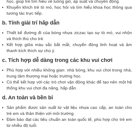
học, giúp trẻ tìm hiểu về luồng gió, áp suất và chuyển động.
Khuyến khích trẻ tò mò, học hỏi và tìm hiểu khoa học thông qua
tương tác trực tiếp.
b. Tính giải trí hấp dẫn
Thiết kế đường đi của bóng nhựa ziczac tạo sự tò mò, vui nhộn
và thích thú cho trẻ.
Kết hợp giữa màu sắc bắt mắt, chuyển động linh hoạt và âm
thanh kích thích sự chú ý.
c. Tích hợp dễ dàng trong các khu vui chơi
Phù hợp với nhiều không gian: nhà bóng, khu vui chơi trong nhà,
trung tâm thương mại hoặc trường học.
Có thể kết hợp với các trò chơi vận động khác để tạo nên một hệ
thống khu vui chơi đa năng, hấp dẫn.
d. An toàn và bền bỉ
Sản phẩm được sản xuất từ vật liệu nhựa cao cấp, an toàn cho
trẻ em và thân thiện với môi trường.
Đảm bảo đạt các tiêu chuẩn an toàn quốc tế, phù hợp cho trẻ em
từ nhiều độ tuổi.