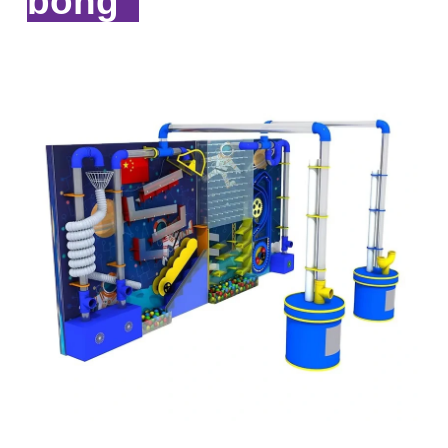
bóng
lớn cho trẻ em.