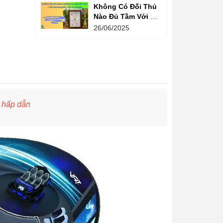
Không Có Đối Thủ
Nào Đủ Tầm Với Đồ
Chơi Kinh Bắc
26/06/2025
Trong Ngành Vui
Chơi Tại Việt Nam
R hấp dẫn