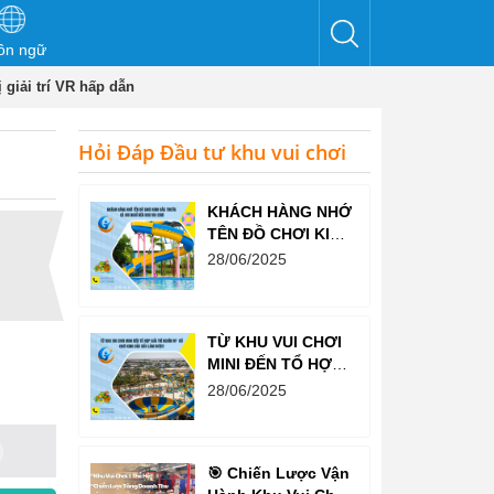
ôn ngữ
giải trí VR hấp dẫn
Hỏi Đáp Đầu tư khu vui chơi
KHÁCH HÀNG NHỚ
TÊN ĐỒ CHƠI KINH
BẮC TRƯỚC CẢ
28/06/2025
KHI NGHĨ ĐẾN KHU
VUI CHƠI
TỪ KHU VUI CHƠI
MINI ĐẾN TỔ HỢP
GIẢI TRÍ NGHÌN M²
28/06/2025
– ĐỒ CHƠI KINH
BẮC ĐỀU LÀM
ĐƯỢC!
🎯 Chiến Lược Vận