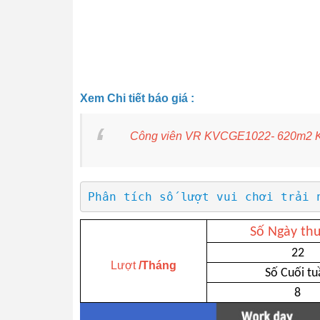
Xem Chi tiết báo giá :
Công viên VR KVCGE1022- 620m2 Khu V
Phân tích số lượt vui chơi trải 
Số Ngày th
22
Lượt
/Tháng
Số Cuối tu
8