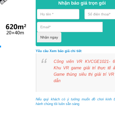
Nhận báo giá trọn gói
Nhận ngay
Yêu cầu Xem báo giá chi tiết
Công viên VR KVCGE1021- 
Khu VR game giải trí thực tế 
Game thùng siêu thị giải trí V
dẫn
Nếu quý khách có ý tưởng muốn đồ chơi kinh 
hành
chúng tôi luôn sẵn sàng