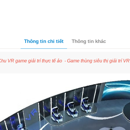
Thông tin chi tiết
Thông tin khác
R game giải trí thực tế ảo - Game thùng siêu thị giải trí V