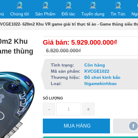
hủ
Chúng tôi
Sản Phẩm
Đối tác
Tuyển dụng
Tin Tức
Ng
CGE1022- 620m2 Khu VR game giải trí thực tế ảo - Game thùng siêu thị 
0m2 Khu
Giá bán: 5.929.000.000₫
Game thùng
6.820.000.000₫
Tình trạng:
Còn hàng
Mã sản phẩm:
KVCGE1022
Thương hiệu:
Đồ chơi kinh bắc
Loại:
Itigamekinhbac
SỐ LƯỢNG
-
+
MUA HÀNG