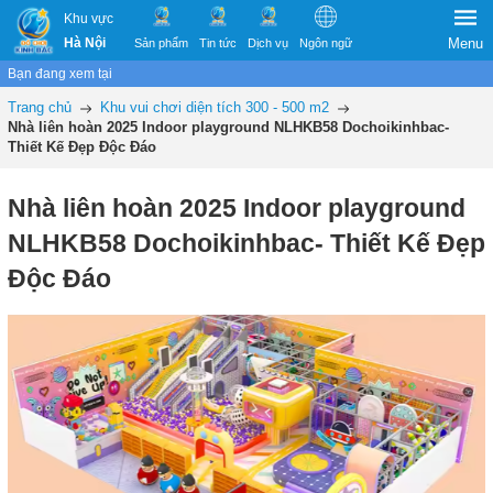
Khu vực
Hà Nội
Menu
Sản phẩm
Tin tức
Dịch vụ
Ngôn ngữ
Bạn đang xem tại
Trang chủ
Khu vui chơi diện tích 300 - 500 m2
Nhà liên hoàn 2025 Indoor playground NLHKB58 Dochoikinhbac-
Thiết Kế Đẹp Độc Đáo
Nhà liên hoàn 2025 Indoor playground
NLHKB58 Dochoikinhbac- Thiết Kế Đẹp
Độc Đáo