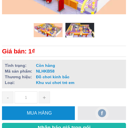
Giá bán: 1₫
Tình trạng:
Còn hàng
Mã sản phẩm:
NLHKB58
Thương hiệu:
Đồ chơi kinh bắc
Loại:
Khu vui chơi trẻ em
-
+
MUA HÀNG
Nhận báo giá trọn gói