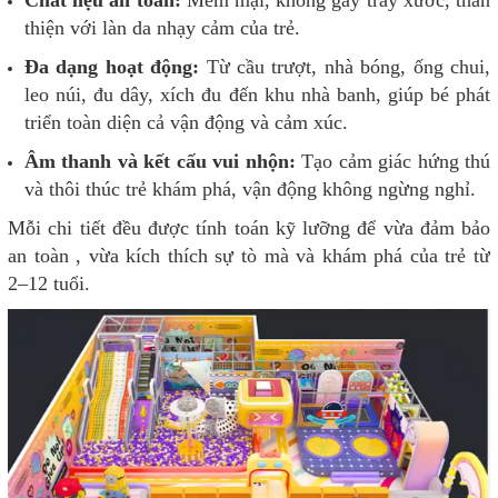
Chất liệu an toàn:
Mềm mại, không gây trầy xước, thân
thiện với làn da nhạy cảm của trẻ.
Đa dạng hoạt động:
Từ cầu trượt, nhà bóng, ống chui,
leo núi, đu dây, xích đu đến khu nhà banh, giúp bé phát
triển toàn diện cả vận động và cảm xúc.
Âm thanh và kết cấu vui nhộn:
Tạo cảm giác hứng thú
và thôi thúc trẻ khám phá, vận động không ngừng nghỉ.
Mỗi chi tiết đều được tính toán kỹ lưỡng để vừa đảm bảo
an toàn , vừa kích thích sự tò mà và khám phá của trẻ từ
2–12 tuổi.