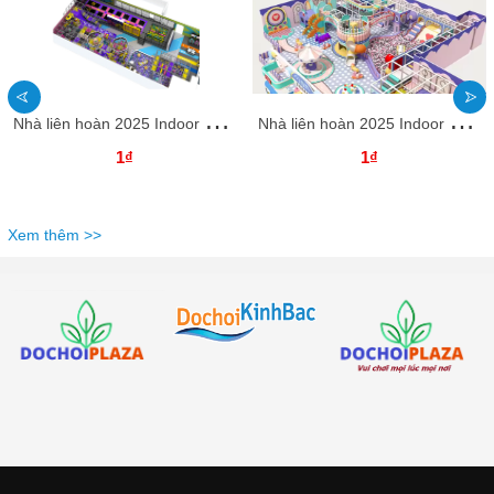
N
hà liên hoàn 2025 Indoor playground NLHKB73 Dochoikinhbac- Thiết Kế Đẹp Độc Đáo
N
hà liên hoàn 2025 Indoor playground NLHKB64 Dochoikinhbac- Thiết Kế Đẹp Độc Đáo
1₫
1₫
Xem thêm >>