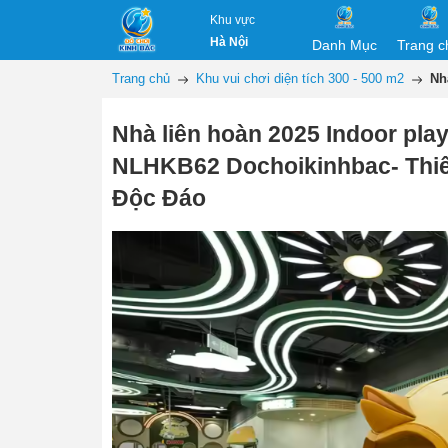
Khu vực
Hà Nội
Danh Mục
Trang c
Trang chủ
Khu vui chơi diện tích 300 - 500 m2
Nh
Nhà liên hoàn 2025 Indoor pla
NLHKB62 Dochoikinhbac- Thiế
Độc Đáo