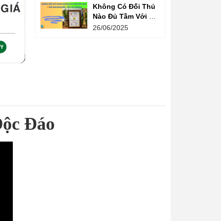
Không Có Đối Thủ
Nào Đủ Tầm Với Đồ
Chơi Kinh Bắc
26/06/2025
Trong Ngành Vui
Chơi Tại Việt Nam
Độc Đáo