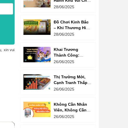
Hành Khu Vui Chơi
3 Thế Hệ – Tối Đa
28/06/2025
Hóa Doanh Thu
Mỗi Lượt Chơi
Đồ Chơi Kinh Bắc
– Khi Thương Hiệu
Vững Mạnh Bắt
28/06/2025
Đầu Từ Niềm Tin
Của Ông Lớn
Khai Trương
, xin vui
Thành Công:
Khách Nườm
26/06/2025
Nượp, Lợi Nhuận
Bùng Nổ – Bí
Thị Trường Mới,
Quyết Là Gì?
Cạnh Tranh Thấp –
Trampoline Park Là
26/06/2025
Lựa Chọn Vàng
Không Cần Nhân
Viên, Không Cần
Cửa Hàng – Chỉ
26/06/2025
Cần Máy Bán
Hàng!