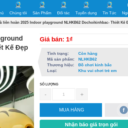
hủ
Chúng tôi
Sản Phẩm
Đối tác
Tuyển dụng
Tin Tức
Ng
à liên hoàn 2025 Indoor playground NLHKB62 Dochoikinhbac- Thiết Kế 
yground
Giá bán: 1₫
t Kế Đẹp
Tình trạng:
Còn hàng
Mã sản phẩm:
NLHKB62
Thương hiệu:
Đồ chơi kinh bắc
Loại:
Khu vui chơi trẻ em
SỐ LƯỢNG
-
+
MUA HÀNG
Nhận báo giá trọn gói