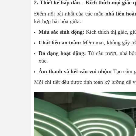
2. Thiết kế hấp dẫn – Kích thích mọi giác 
Điểm nổi bật nhất của các mẫu
nhà liên hoà
kết hợp hài hòa giữa:
Màu sắc sinh động:
Kích thích thị giác, gi
Chất liệu an toàn:
Mềm mại, không gây trầy
Đa dạng hoạt động:
Từ cầu trượt, nhà bón
xúc.
Âm thanh và kết cấu vui nhộn:
Tạo cảm gi
Mỗi chi tiết đều được tính toán kỹ lưỡng để v