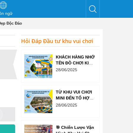
ôn ngữ
Đẹp Độc Đáo
Hỏi Đáp Đầu tư khu vui chơi
KHÁCH HÀNG NHỚ
TÊN ĐỒ CHƠI KINH
BẮC TRƯỚC CẢ
28/06/2025
KHI NGHĨ ĐẾN KHU
VUI CHƠI
TỪ KHU VUI CHƠI
MINI ĐẾN TỔ HỢP
GIẢI TRÍ NGHÌN M²
28/06/2025
– ĐỒ CHƠI KINH
BẮC ĐỀU LÀM
ĐƯỢC!
🎯 Chiến Lược Vận