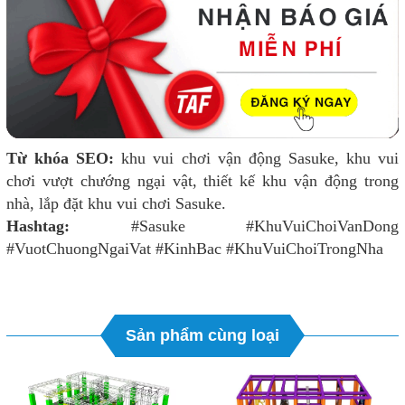
Từ khóa SEO:
khu vui chơi vận động Sasuke, khu vui
chơi vượt chướng ngại vật, thiết kế khu vận động trong
nhà, lắp đặt khu vui chơi Sasuke.
Hashtag:
#Sasuke #KhuVuiChoiVanDong
#VuotChuongNgaiVat #KinhBac #KhuVuiChoiTrongNha
Sản phẩm cùng loại