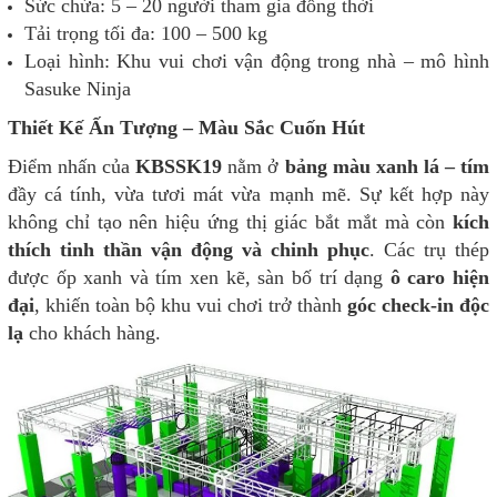
Sức chứa: 5 – 20 người tham gia đồng thời
Tải trọng tối đa: 100 – 500 kg
Loại hình: Khu vui chơi vận động trong nhà – mô hình
Sasuke Ninja
Thiết Kế Ấn Tượng – Màu Sắc Cuốn Hút
Điểm nhấn của
KBSSK19
nằm ở
bảng màu xanh lá – tím
đầy cá tính, vừa tươi mát vừa mạnh mẽ. Sự kết hợp này
không chỉ tạo nên hiệu ứng thị giác bắt mắt mà còn
kích
thích tinh thần vận động và chinh phục
. Các trụ thép
được ốp xanh và tím xen kẽ, sàn bố trí dạng
ô caro hiện
đại
, khiến toàn bộ khu vui chơi trở thành
góc check-in độc
lạ
cho khách hàng.