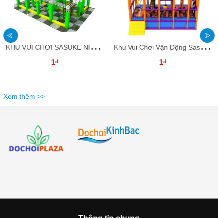
K
HU VUI CHƠI SASUKE NINJA KBSSK30_Đường đua vượt chướng ngại vật
K
hu Vui Chơi Vận Động Sasuke Vượt Chướng Ngại Vật KBSSK29
1₫
1₫
Xem thêm >>