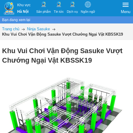
Khu vực
Hà Nội
Menu
Sản phẩm
Tin tức
Dịch vụ
Ngôn ngữ
Bạn đang xem tại
Trang chủ
Ninja Sasuke
Khu Vui Chơi Vận Động Sasuke Vượt Chướng Ngại Vật KBSSK19
Khu Vui Chơi Vận Động Sasuke Vượt
Chướng Ngại Vật KBSSK19