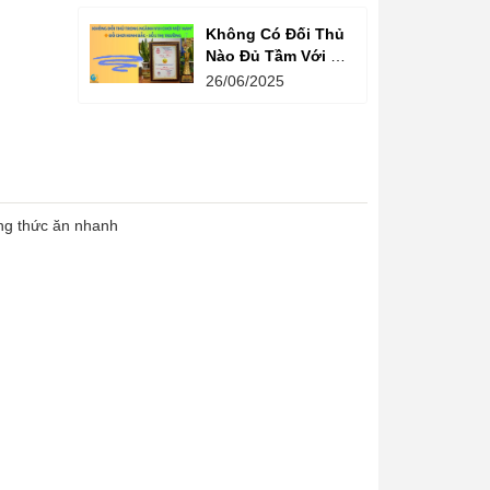
Hàng!
Không Có Đối Thủ
Nào Đủ Tầm Với Đồ
Chơi Kinh Bắc
26/06/2025
Trong Ngành Vui
Chơi Tại Việt Nam
ng thức ăn nhanh