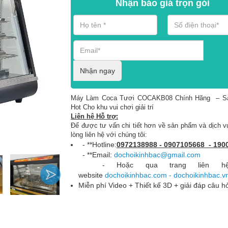
Nhận báo giá trọn gói
Nhận ngay
Máy Làm Coca Tươi COCAKB08 Chính Hãng – S
Hot Cho khu vui chơi giải trí
Liên hệ Hỗ trợ:
Để được tư vấn chi tiết hơn về sản phẩm và dịch vụ
lòng liên hệ với chúng tôi:
- **Hotline:
0972138988 - 0907105668 - 190
- **Email:
dochoikinhbac@gmail.com
- Hoặc qua trang liên hệ
website
dochoikinhbac.com - dochoikinhbac.v
Miễn phí Video + Thiết kế 3D + giải đáp câu h