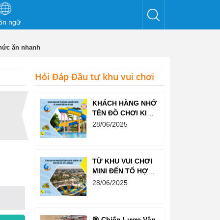
ôn ngữ
hức ăn nhanh
Hỏi Đáp Đầu tư khu vui chơi
KHÁCH HÀNG NHỚ
TÊN ĐỒ CHƠI KINH
BẮC TRƯỚC CẢ
28/06/2025
KHI NGHĨ ĐẾN KHU
VUI CHƠI
TỪ KHU VUI CHƠI
MINI ĐẾN TỔ HỢP
GIẢI TRÍ NGHÌN M²
28/06/2025
– ĐỒ CHƠI KINH
BẮC ĐỀU LÀM
ĐƯỢC!
🎯 Chiến Lược Vận