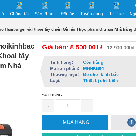
hủ
Chúng tôi
Sản Phẩm
Đối tác
Tuyển dụng
Tin Tức
Ng
 Hamburger và Khoai tây chiên Gà rán Thực phẩm Giữ ấm Nhà hàng t
oikinhbac
Giá bán: 8.500.001₫
12.900.000₫
hoai tây
Tình trạng:
Còn hàng
ấm Nhà
Mã sản phẩm:
MHNKB04
Thương hiệu:
Đồ chơi kinh bắc
Loại:
Thiết bị chế biến
SỐ LƯỢNG
-
+
MUA HÀNG