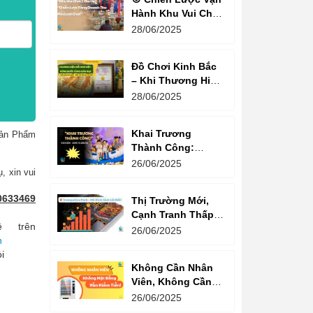
Hành Khu Vui Chơi
3 Thế Hệ – Tối Đa
28/06/2025
Hóa Doanh Thu
Mỗi Lượt Chơi
Đồ Chơi Kinh Bắc
– Khi Thương Hiệu
Vững Mạnh Bắt
28/06/2025
Đầu Từ Niềm Tin
Của Ông Lớn
Khai Trương
ản Phẩm
Thành Công:
Khách Nườm
26/06/2025
, xin vui
Nượp, Lợi Nhuận
Bùng Nổ – Bí
0633469
Thị Trường Mới,
Quyết Là Gì?
Cạnh Tranh Thấp –
 trên
Trampoline Park Là
26/06/2025
n
Lựa Chọn Vàng
ỏi
Không Cần Nhân
Viên, Không Cần
Cửa Hàng – Chỉ
26/06/2025
Cần Máy Bán