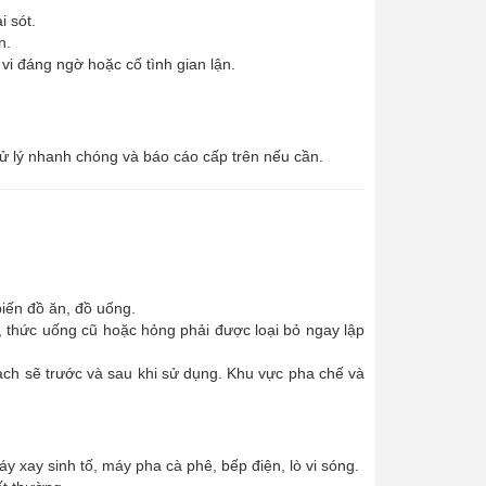
i sót.
n.
vi đáng ngờ hoặc cố tình gian lận.
ử lý nhanh chóng và báo cáo cấp trên nếu cần.
biến đồ ăn, đồ uống.
 thức uống cũ hoặc hỏng phải được loại bỏ ngay lập
ạch sẽ trước và sau khi sử dụng. Khu vực pha chế và
 xay sinh tố, máy pha cà phê, bếp điện, lò vi sóng.