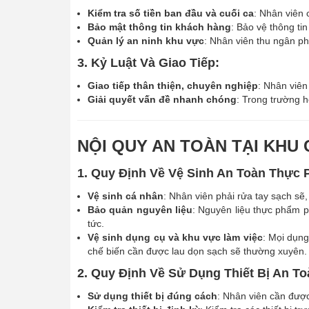
Kiểm tra số tiền ban đầu và cuối ca
: Nhân viên 
Bảo mật thông tin khách hàng
: Bảo vệ thông tin
Quản lý an ninh khu vực
: Nhân viên thu ngân ph
3. Kỷ Luật Và Giao Tiếp:
Giao tiếp thân thiện, chuyên nghiệp
: Nhân viên
Giải quyết vấn đề nhanh chóng
: Trong trường 
NỘI QUY AN TOÀN TẠI KHU 
1. Quy Định Về Vệ Sinh An Toàn Thực
Vệ sinh cá nhân
: Nhân viên phải rửa tay sạch sẽ
Bảo quản nguyên liệu
: Nguyên liệu thực phẩm 
tức.
Vệ sinh dụng cụ và khu vực làm việc
: Mọi dụng
chế biến cần được lau dọn sạch sẽ thường xuyên.
2. Quy Định Về Sử Dụng Thiết Bị An To
Sử dụng thiết bị đúng cách
: Nhân viên cần được