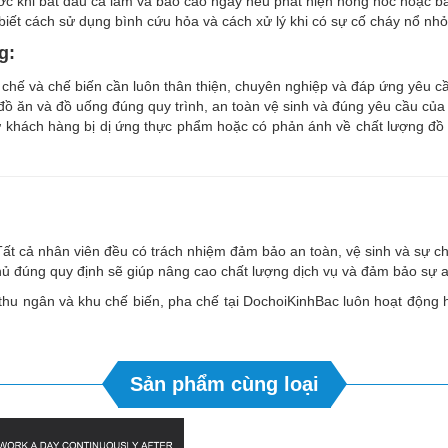
trước khi bắt đầu ca làm và báo cáo ngay nếu phát hiện hỏng hóc hoặc b
biết cách sử dụng bình cứu hỏa và cách xử lý khi có sự cố cháy nổ nh
g:
 chế và chế biến cần luôn thân thiện, chuyên nghiệp và đáp ứng yêu 
đồ ăn và đồ uống đúng quy trình, an toàn vệ sinh và đúng yêu cầu của
 khách hàng bị dị ứng thực phẩm hoặc có phản ánh về chất lượng đồ 
Tất cả nhân viên đều có trách nhiệm đảm bảo an toàn, vệ sinh và sự ch
thủ đúng quy định sẽ giúp nâng cao chất lượng dịch vụ và đảm bảo sự 
 thu ngân và khu chế biến, pha chế tại DochoiKinhBac luôn hoạt động 
Sản phẩm cùng loại