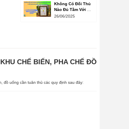
Không Có Đối Thủ
Nào Đủ Tầm Với Đồ
Chơi Kinh Bắc
26/06/2025
Trong Ngành Vui
Chơi Tại Việt Nam
KHU CHẾ BIẾN, PHA CHẾ ĐỒ
n, đồ uống cần tuân thủ các quy định sau đây: