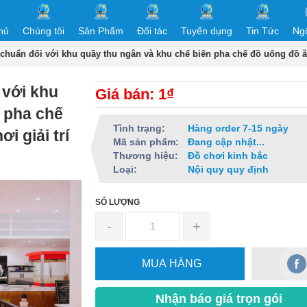
hủ
Chúng tôi
Sản Phẩm
Đối tác
Tuyển dụng
Tin Tức
Ng
 chuẩn đối với khu quầy thu ngân và khu chế biến pha chế đồ uống đồ ăn
 với khu
Giá bán: 1₫
 pha chế
Tình trạng:
Hàng order 7-15 ngày
i giải trí
Mã sản phẩm:
Đang cập nhật...
Thương hiệu:
Đồ chơi kinh bắc
Loại:
Nội quy quy định
SỐ LƯỢNG
-
+
MUA HÀNG
Nhận báo giá trọn gói