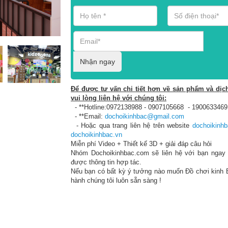
Nhận ngay
Để được tư vấn chi tiết hơn về sản phẩm và dịch
vui lòng liên hệ với chúng tôi:
- **Hotline:0972138988 - 0907105668 - 1900633469
- **Email:
dochoikinhbac@gmail.com
- Hoặc qua trang liên hệ trên website
dochoikinhb
dochoikinhbac.vn
Miễn phí Video + Thiết kế 3D + giải đáp câu hỏi
Nhóm Dochoikinhbac.com sẽ liên hệ với bạn ngay 
được thông tin hợp tác.
Nếu bạn có bất kỳ ý tưởng nào muốn Đồ chơi kinh 
hành chúng tôi luôn sẵn sàng !