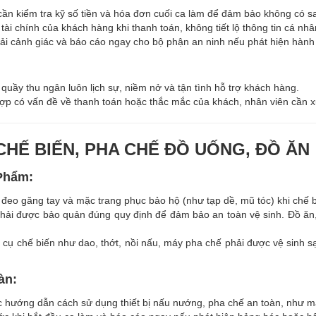
cần kiểm tra kỹ số tiền và hóa đơn cuối ca làm để đảm bảo không có sa
 tài chính của khách hàng khi thanh toán, không tiết lộ thông tin cá nhâ
ải cảnh giác và báo cáo ngay cho bộ phận an ninh nếu phát hiện hành 
 quầy thu ngân luôn lịch sự, niềm nở và tận tình hỗ trợ khách hàng.
hợp có vấn đề về thanh toán hoặc thắc mắc của khách, nhân viên cần x
CHẾ BIẾN, PHA CHẾ ĐỒ UỐNG, ĐỒ ĂN
 Phẩm:
, đeo găng tay và mặc trang phục bảo hộ (như tạp dề, mũ tóc) khi chế 
phải được bảo quản đúng quy định để đảm bảo an toàn vệ sinh. Đồ ăn,
 cụ chế biến như dao, thớt, nồi nấu, máy pha chế phải được vệ sinh s
àn:
 hướng dẫn cách sử dụng thiết bị nấu nướng, pha chế an toàn, như máy