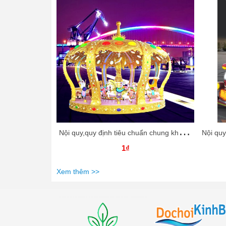
N
ội quy,quy định tiêu chuẩn chung khi tham ra trò chơi đu quay khổng lồ ngoài trời Dochoikinhbac
1₫
Xem thêm >>