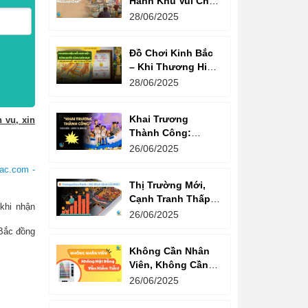
Hành Khu Vui Chơi
3 Thế Hệ – Tối Đa
28/06/2025
Hóa Doanh Thu
Mỗi Lượt Chơi
Đồ Chơi Kinh Bắc
– Khi Thương Hiệu
Vững Mạnh Bắt
28/06/2025
Đầu Từ Niềm Tin
Của Ông Lớn
Khai Trương
 vụ, xin
Thành Công:
Khách Nườm
26/06/2025
Nượp, Lợi Nhuận
ac.com -
Bùng Nổ – Bí
Thị Trường Mới,
Quyết Là Gì?
Cạnh Tranh Thấp –
khi nhận
Trampoline Park Là
26/06/2025
Lựa Chọn Vàng
Bắc đồng
Không Cần Nhân
Viên, Không Cần
Cửa Hàng – Chỉ
26/06/2025
Cần Máy Bán
Hàng!