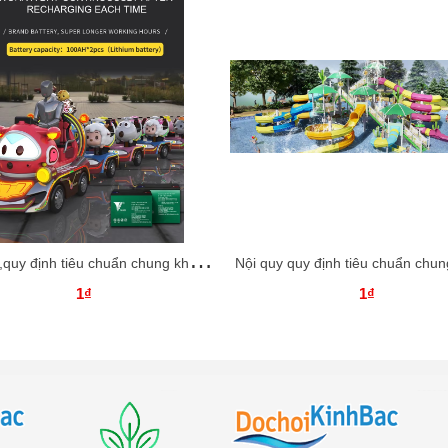
N
ội quy,quy định tiêu chuẩn chung khi tham ra trò chơi tầu điện công viên Dochoikinhbac
1₫
1₫