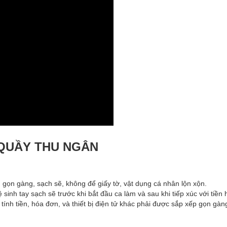
 QUẦY THU NGÂN
 gọn gàng, sạch sẽ, không để giấy tờ, vật dụng cá nhân lộn xộn.
ệ sinh tay sạch sẽ trước khi bắt đầu ca làm và sau khi tiếp xúc với tiề
ính tiền, hóa đơn, và thiết bị điện tử khác phải được sắp xếp gọn gàng