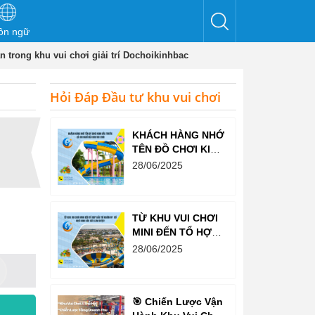
ôn ngữ
 trong khu vui chơi giải trí Dochoikinhbac
Hỏi Đáp Đầu tư khu vui chơi
KHÁCH HÀNG NHỚ
TÊN ĐỒ CHƠI KINH
BẮC TRƯỚC CẢ
28/06/2025
KHI NGHĨ ĐẾN KHU
VUI CHƠI
TỪ KHU VUI CHƠI
MINI ĐẾN TỔ HỢP
GIẢI TRÍ NGHÌN M²
28/06/2025
– ĐỒ CHƠI KINH
BẮC ĐỀU LÀM
ĐƯỢC!
🎯 Chiến Lược Vận