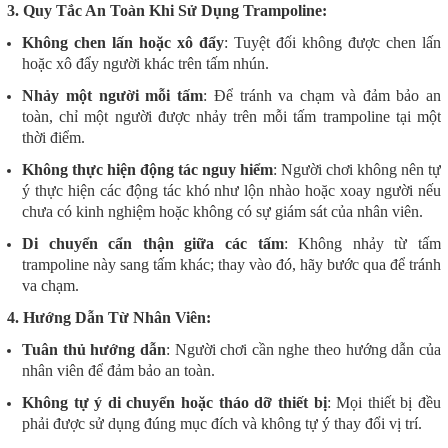
3. Quy Tắc An Toàn Khi Sử Dụng Trampoline:
Không chen lấn hoặc xô đẩy
: Tuyệt đối không được chen lấn
hoặc xô đẩy người khác trên tấm nhún.
Nhảy một người mỗi tấm
: Để tránh va chạm và đảm bảo an
toàn, chỉ một người được nhảy trên mỗi tấm trampoline tại một
thời điểm.
Không thực hiện động tác nguy hiểm
: Người chơi không nên tự
ý thực hiện các động tác khó như lộn nhào hoặc xoay người nếu
chưa có kinh nghiệm hoặc không có sự giám sát của nhân viên.
Di chuyển cẩn thận giữa các tấm
: Không nhảy từ tấm
trampoline này sang tấm khác; thay vào đó, hãy bước qua để tránh
va chạm.
4. Hướng Dẫn Từ Nhân Viên:
Tuân thủ hướng dẫn
: Người chơi cần nghe theo hướng dẫn của
nhân viên để đảm bảo an toàn.
Không tự ý di chuyển hoặc tháo dỡ thiết bị
: Mọi thiết bị đều
phải được sử dụng đúng mục đích và không tự ý thay đổi vị trí.