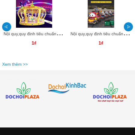
N
ội quy,quy định tiêu chuẩn chung khi tham ra trò chơi đu quay khổng lồ ngoài trời Dochoikinhbac
N
ội quy,quy định tiêu chuẩn chung khi tham ra trò chơi tầu điện công viên Dochoikinhbac
1₫
1₫
Xem thêm >>