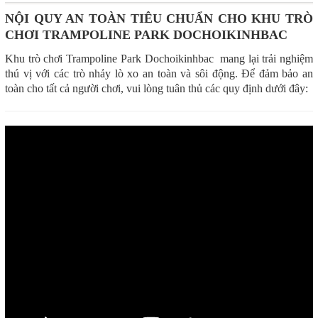
NỘI QUY AN TOÀN TIÊU CHUẨN CHO KHU TRÒ
CHƠI TRAMPOLINE PARK DOCHOIKINHBAC
Khu trò chơi Trampoline Park Dochoikinhbac mang lại trải nghiệm
thú vị với các trò nhảy lò xo an toàn và sôi động. Để đảm bảo an
toàn cho tất cả người chơi, vui lòng tuân thủ các quy định dưới đây: