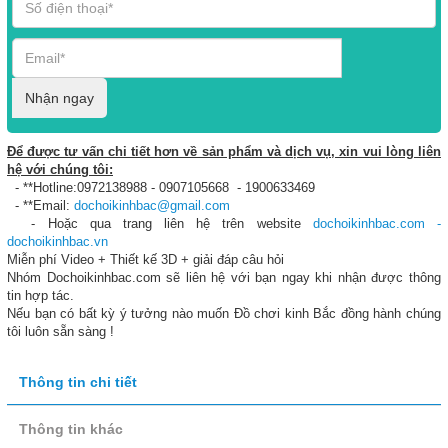
Nhận ngay
Để được tư vấn chi tiết hơn về sản phẩm và dịch vụ, xin vui lòng liên
hệ với chúng tôi:
- **Hotline:0972138988 - 0907105668 - 1900633469
- **Email:
dochoikinhbac@gmail.com
- Hoặc qua trang liên hệ trên website
dochoikinhbac.com -
dochoikinhbac.vn
Miễn phí Video + Thiết kế 3D + giải đáp câu hỏi
Nhóm Dochoikinhbac.com sẽ liên hệ với bạn ngay khi nhận được thông
tin hợp tác.
Nếu bạn có bất kỳ ý tưởng nào muốn Đồ chơi kinh Bắc đồng hành chúng
tôi luôn sẵn sàng !
Thông tin chi tiết
Thông tin khác