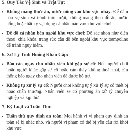
5. Quy Tắc Vệ Sinh và Trật Tự:
Không mang thức ăn, nước uống vào khu vực nhảy
: Để đảm
bảo vệ sinh và tránh trơn trượt, không mang theo đồ ăn, nước
uống hoặc bất kỳ vật dụng cá nhân nào vào khu vực chơi.
Để đồ cá nhân bên ngoài khu vực chơi
: Đồ sắc nhọn như điện
thoại, chìa khóa, trang sức cần để bên ngoài khu vực trampoline
để tránh nguy hiểm.
6. Xử Lý Tình Huống Khẩn Cấp:
Báo cáo ngay cho nhân viên khi gặp sự cố
: Nếu người chơi
hoặc người khác gặp sự cố hoặc cảm thấy không thoải mái, cần
thông báo ngay cho nhân viên để được hỗ trợ.
Không tự xử lý sự cố
: Người chơi không tự ý xử lý sự cố thiết bị
hoặc chấn thương. Nhân viên sẽ có phương án xử lý chuyên
nghiệp và kịp thời.
7. Kỷ Luật và Tuân Thủ:
Tuân thủ quy định an toàn
: Mọi hành vi vi phạm quy định an
toàn sẽ bị nhắc nhở, và người vi phạm có thể bị yêu cầu rời khỏi
khu vực.