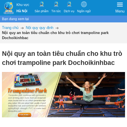
Khu vực
Hà Nội
Menu
Sản phẩm
Tin tức
Dịch vụ
Ngôn ngữ
Bạn đang xem tại
Trang chủ
Nội quy quy định
Nội quy an toàn tiêu chuẩn cho khu trò chơi trampoline park
Dochoikinhbac
Nội quy an toàn tiêu chuẩn cho khu trò
chơi trampoline park Dochoikinhbac