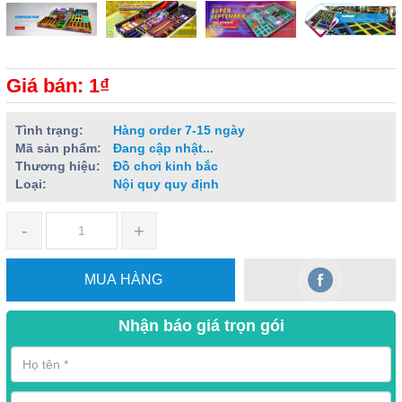
Giá bán: 1₫
Tình trạng:
Hàng order 7-15 ngày
Mã sản phẩm:
Đang cập nhật...
Thương hiệu:
Đồ chơi kinh bắc
Loại:
Nội quy quy định
-
+
MUA HÀNG
Nhận báo giá trọn gói