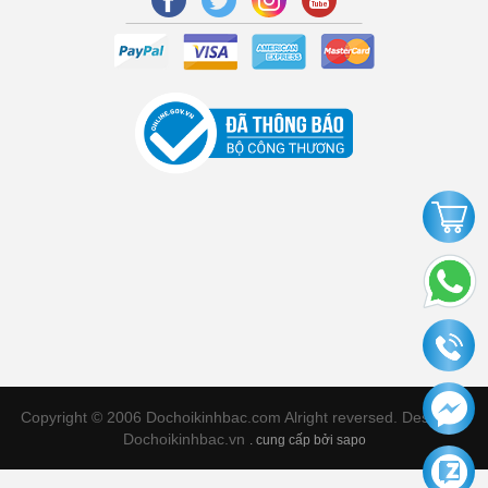
Copyright © 2006 Dochoikinhbac.com Alright reversed. Designed
Dochoikinhbac.vn
.
cung cấp bởi sapo