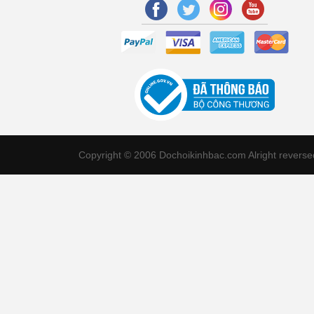
Copyright © 2006 Dochoikinhbac.com Alright revers