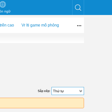
ôn ngữ
trên cao
Vr Iti game mô phỏng
Thứ tự
Sắp xếp:
Khởi Nghiệp An
Chạm trúng tâm lý tiêu dùng – Khu vui chơ
chứ không chỉ trò chơi!