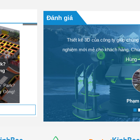
 ta thường nghĩ
Mô Hình Nhà Bóng Kinh Doanh: Giải Pháp Khởi
m độc đáo. Tuy
Và Hiệu Quả Trong bối cảnh nhu cầu vui chơi, gi
Đánh giá
ngày càng tăng cao,...
 với mọi khía
Thiết kế 3D của công ty giúp chúng t
ang
nghiệm mới mẻ cho khách hàng. Chúng 
Hùng –
Phạm