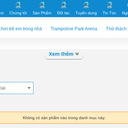
hủ
Chúng tôi
Sản Phẩm
Đối tác
Tuyển dụng
Tin Tức
Ng
chơi trẻ em trong nhà
Trampoline Park Arena
Thử thách 
Xem thêm
oại
Không có sản phẩm nào trong danh mục này.
Định 80%
Mô Hình Nhà Bóng Kinh Doanh: Giải Pháp 
Toàn Và Hiệu Quả