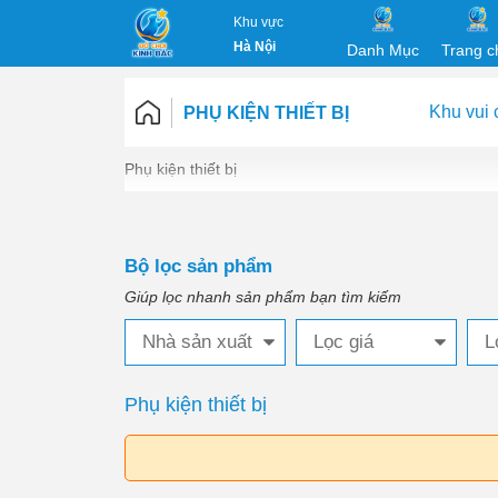
Khu vực
Hà Nội
Danh Mục
Trang c
Khu vui 
PHỤ KIỆN THIẾT BỊ
Phụ kiện thiết bị
Bộ lọc sản phẩm
Giúp lọc nhanh sản phẩm bạn tìm kiếm
Nhà sản xuất
Lọc giá
L
Phụ kiện thiết bị
Những Chi Tiết Nhỏ Trong Vận Hành Quyết 
Thành Công