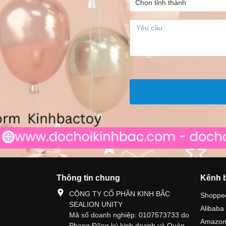
Thông tin chung
Kênh 
CÔNG TY CỔ PHẦN KINH BẮC
Shoppe
SEALION UNITY
Alibaba
Mã số doanh nghiệp: 0107573733 do
Amazo
Phong Đăng ký kinh doanh và Quản