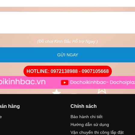
(Đồ chơi Kinh Bắc Hỗ trợ Ngay )
GỬI NGAY
HOTLINE: 0972138988 - 0907105668
bán hàng
Chính sách
e
Bảo hành chi tiết
Hướng dẫn sử dụng
n
Vận chuyển thi công lắp đặt