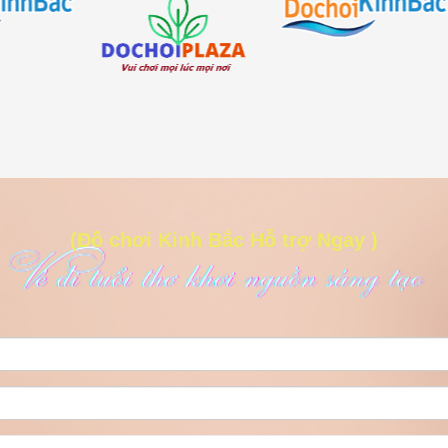
(Đồ chơi Kinh Bắc Hỗ trợ Ngay )