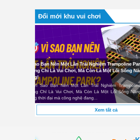
Khi nhắc đến thành công trong kinh doanh, người
đến chiến lược lớn, tầm nhìn xa hoặc sản phẩ
Đổi mới khu vui chơi
nhiên, một thực tế mà...
Dịch vụ thiết kế 3D chất lượng cao và hợp lý về giá. Tôi rất hài lòng
cạnh của dự án của chúng tôi." - Lê Thị Mai Linh – Kiên Gi
ine Park?
ống Năng
Lê Thị Mai Linh
poline Park?
ng Năng Động!
Xem tất cả